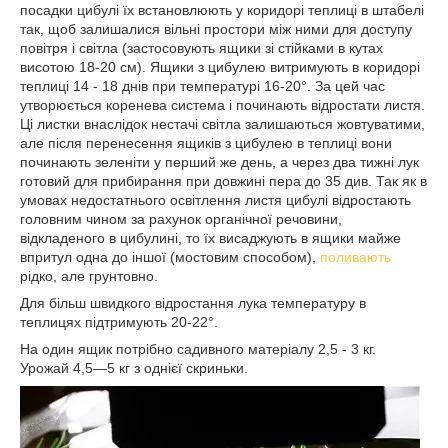
посадки цибулі їх встановлюють у коридорі теплиці в штабелі
так, щоб залишалися вільні простори між ними для доступу
повітря і світла (застосовують ящики зі стійками в кутах
висотою 18-20 см). Ящики з цибулею витримують в коридорі
теплиці 14 - 18 днів при температурі 16-20°. За цей час
утворюється коренева система і починають відростати листя.
Ці листки внаслідок нестачі світла залишаються жовтуватими,
але після перенесення ящиків з цибулею в теплиці вони
починають зеленіти у перший же день, а через два тижні лук
готовий для прибирання при довжині пера до 35 див. Так як в
умовах недостатнього освітлення листя цибулі відростають
головним чином за рахунок органічної речовини,
відкладеного в цибулині, то їх висаджують в ящики майже
впритул одна до іншої (мостовим способом),
поливають
рідко, але грунтовно.
Для більш швидкого відростання лука температуру в
теплицях підтримують 20-22°.
На один ящик потрібно садивного матеріалу 2,5 - 3 кг.
Урожай 4,5—5 кг з однієї скриньки.