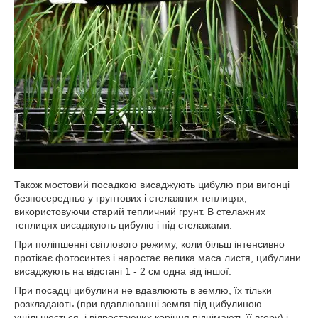
Також мостовий посадкою висаджують цибулю при вигонці
безпосередньо у грунтових і стелажних теплицях,
використовуючи старий тепличний грунт. В стелажних
теплицях висаджують цибулю і під стелажами.
При поліпшенні світлового режиму, коли більш інтенсивно
протікає фотосинтез і наростає велика маса листя, цибулини
висаджують на відстані 1 - 2 см одна від іншої.
При посадці цибулини не вдавлюють в землю, їх тільки
розкладають (при вдавлюванні земля під цибулиною
ущільнюється, і відростаючих коріння піднімають її вгору) і