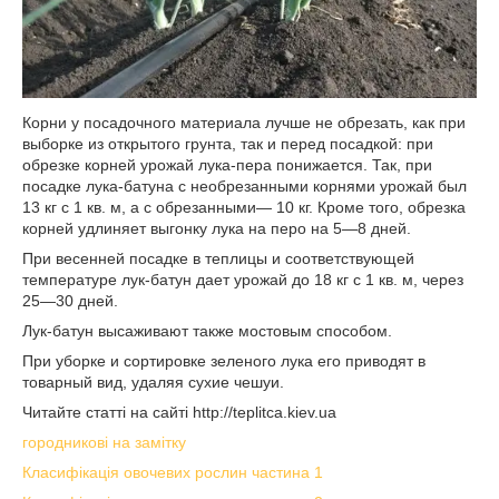
Корни у посадочного материала лучше не обрезать, как при
выборке из открытого грунта, так и перед посад­кой: при
обрезке корней урожай лука-пера понижается. Так, при
посадке лука-батуна с необрезанными корнями урожай был
13 кг с 1 кв. м, а с обрезанными— 10 кг. Кроме того, обрезка
корней удлиняет выгонку лука на перо на 5—8 дней.
При весенней посадке в теплицы и соответствующей
температуре лук-батун дает урожай до 18 кг с 1 кв. м, через
25—30 дней.
Лук-батун высаживают также мостовым способом.
При уборке и сортировке зеленого лука его приводят в
товарный вид, удаляя сухие чешуи.
Читайте статті на сайті http://teplitca.kiev.ua
городникові на замітку
Класифікація овочевих рослин частина 1