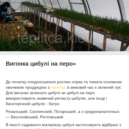
Вигонка цибулі на перо»
До початку плодоношення рослин огірка та томата основною
овочевою продукцією з
теплиць
в зимовий час є зелений лук.
Для вигонки зеленого цибулі чи цибулі на перо
використовують зазвичай ріпчасту цибулю, але іноді і
багаторічний цибуля - батун.
Рязанський, Скопинский, Погарський, а з среднезачаточных
— Бессонівський, Ростовський.
В якості садивного матеріалу цибулі застосовують відібрані з