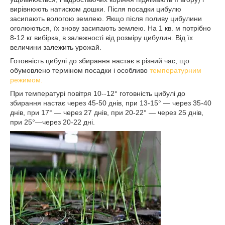
вирівнюють натиском дошки. Після посадки цибулю
засипають вологою землею. Якщо після поливу цибулини
оголюються, їх знову засипають землею. На 1 кв. м потрібно
8-12 кг вибірка, в залежності від розміру цибулин. Від їх
величини залежить урожай.
Готовність цибулі до збирання настає в різний час, що
обумовлено терміном посадки і особливо
температурним
режимом.
При температурі повітря 10--12° готовність цибулі до
збирання настає через 45-50 днів, при 13-15° — через 35-40
днів, при 17° — через 27 днів, при 20-22° — через 25 днів,
при 25°—через 20-22 дні.