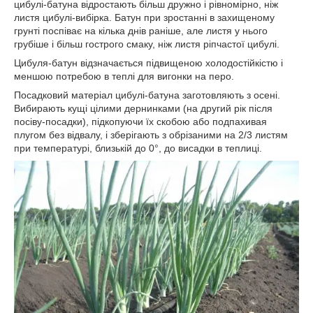
цибулі-батуна відростають більш дружно і рівномірно, ніж
листя цибулі-вибірка. Батун при зростанні в захищеному
грунті поспіває на кілька днів раніше, але листя у нього
грубіше і більш гострого смаку, ніж листя ріпчастої цибулі.
Цибуля-батун відзначається підвищеною холодостійкістю і
меншою потребою в теплі для вигонки на перо.
Посадковий матеріал цибулі-батуна заготовляють з осені.
Вибирають кущі цілими дернинками (на другий рік після
посіву-посадки), підкопуючи їх скобою або подпахивая
плугом без відвалу, і зберігають з обрізаними на 2/3 листям
при температурі, близькій до 0°, до висадки в теплиці.