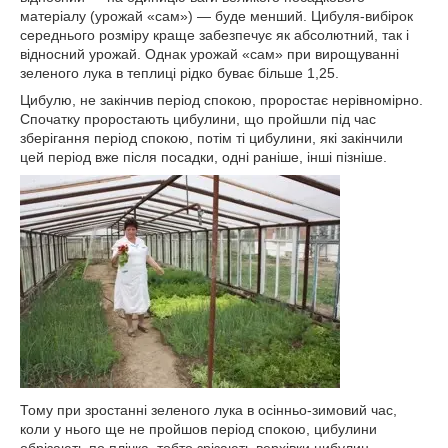
матеріалу (урожай «сам») — буде менший. Цибуля-вибірок
середнього розміру краще забезпечує як абсолютний, так і
відносний урожай. Однак урожай «сам» при вирощуванні
зеленого лука в теплиці рідко буває більше 1,25.
Цибулю, не закінчив період спокою, проростає нерівномірно.
Спочатку проростають цибулини, що пройшли під час
зберігання період спокою, потім ті цибулини, які закінчили
цей період вже після посадки, одні раніше, інші пізніше.
Тому при зростанні зеленого лука в осінньо-зимовий час,
коли у нього ще не пройшов період спокою, цибулини
обрізають по плічка, тобто зрізають верхівки цибулин.