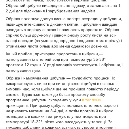
Обрізаний цибулю висаджують не відразу, а залишають на 1-
2 дні для підсихання і зарубцовывания надрізів.
Обрізка полегшує доступ кисню повітря всередину цибулини,
підвищує інтенсивність дихання клітин, і цибулини швидше
виходять з періоду спокою і починають проростати. Обрізка
сприяє більш дружному і рівномірному росту листя на всій
площі посадки (за умови однорідності садивного матеріалу) і
отримання листя більш або менш однакової довжини.
Інший прийом, прискорює проростання цибулин,—
намочування їх в теплій воді при температурі 35-38°
протягом 12 годин. У ряді випадків застосовують і обрізання, і
намочування лука.
Обрізка і намочування цибулин — трудомісткі процеси. Їх
використовують лише при вигонці зелені цибулі в осінньо-
зимовий час, коли цибуля ще не пройшов повністю періоду
спокою. Вдаються також до більш простому способу —
прогріванню цибулин, складених у купи
в теплому
приміщенні. При цьому цибулю поливають теплою водою і
накривають матами на 3-4 дні, а потім прогрітий цибулю
поміщають в кошики і витримують у них тиждень при
температурі 18-22°, після чого висаджують у теплиці. За
тиждень цибулини в кошиках встигають утворити коріння і