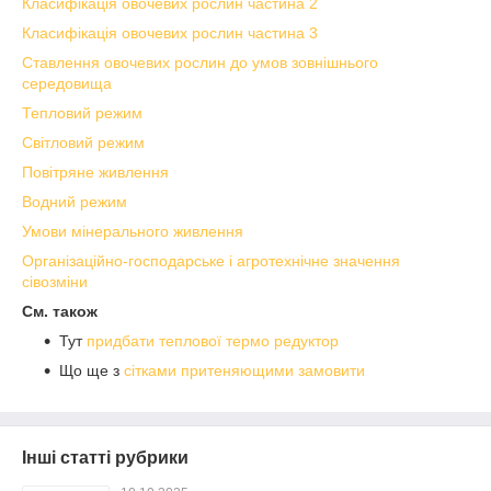
Класифікація овочевих рослин частина 2
Класифікація овочевих рослин частина 3
Ставлення овочевих рослин до умов зовнішнього
середовища
Тепловий режим
Світловий режим
Повітряне живлення
Водний режим
Умови мінерального живлення
Організаційно-господарське і агротехнічне значення
сівозміни
См. також
Тут
придбати теплової термо редуктор
Що ще з
сітками притеняющими замовити
Інші статті рубрики