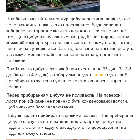
При більш високій температурі цибуля достигає раніше, але
перо виходить тонка, легко полегающее, блідо-зеленого
забарвлення і зростає кількість недогона. Пояснюється це
тим, що в цибулині рушають у ріст ряд бічних нирок, які при
зниженій температурі залишаються в сплячому стані, і, отже,
листя хоча і утворюється багато, але вони повільніше ростуть
у зв'язку з меншою забезпеченістю припливу органічної
речовини.
Прибирають цибулю зазвичай при висоті пера 35 див. За 2-3
дні (іноді за 4-5 днів) до збору зменшують
полив
лука, щоб
при збиранні грунтова суміш легко стряхивалась з коренів
рослин.
Перед прибиранням цибуля не поливають. На поверхні
листя при збиранні не повинно бути конденсованої вологи,
щоб уникнути його запарювання.
Цибулю краще прибирати садовими вилами. При прибиранні
цибулю сортують на товарний, нестандартну продукцію і
недогон. Останній вдруге висаджують на дорощування на
подстеллажную площа.