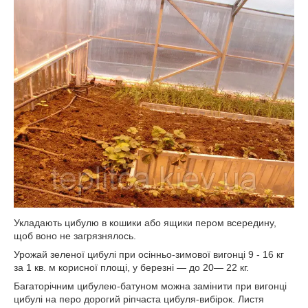
Укладають цибулю в кошики або ящики пером всередину,
щоб воно не загрязнялось.
Урожай зеленої цибулі при осінньо-зимової вигонці 9 - 16 кг
за 1 кв. м корисної площі, у березні — до 20— 22 кг.
Багаторічним цибулею-батуном можна замінити при вигонці
цибулі на перо дорогий ріпчаста цибуля-вибірок. Листя