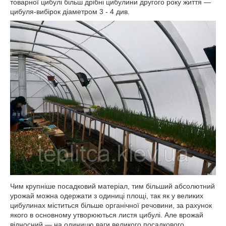
товарної цибулі більш дрібні цибулини другого року життя —
цибуля-вибірок діаметром 3 - 4 див.
Чим крупніше посадковий матеріал, тим більший абсолютний
урожай можна одержати з одиниці площі, так як у великих
цибулинах міститься більше органічної речовини, за рахунок
якого в основному утворюються листя цибулі. Але врожай
відносний — на одиницю ваги великого посадкового