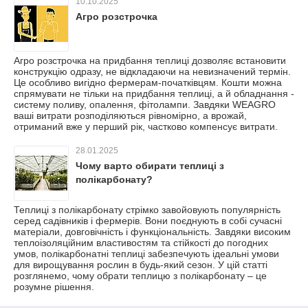
10.10.2025
Агро розстрочка
Агро розстрочка на придбання теплиці дозволяє встановити
конструкцію одразу, не відкладаючи на невизначений термін.
Це особливо вигідно фермерам-початківцям. Кошти можна
спрямувати не тільки на придбання теплиці, а й обладнання -
систему поливу, опалення, фітолампи. Завдяки WEAGRO
ваші витрати розподіляються рівномірно, а врожай,
отриманий вже у перший рік, частково компенсує витрати.
28.01.2025
Чому варто обирати теплиці з
полікарбонату?
Теплиці з полікарбонату стрімко завойовують популярність
серед садівників і фермерів. Вони поєднують в собі сучасні
матеріали, довговічність і функціональність. Завдяки високим
теплоізоляційним властивостям та стійкості до погодних
умов, полікарбонатні теплиці забезпечують ідеальні умови
для вирощування рослин в будь-який сезон. У цій статті
розглянемо, чому обрати теплицю з полікарбонату – це
розумне рішення.