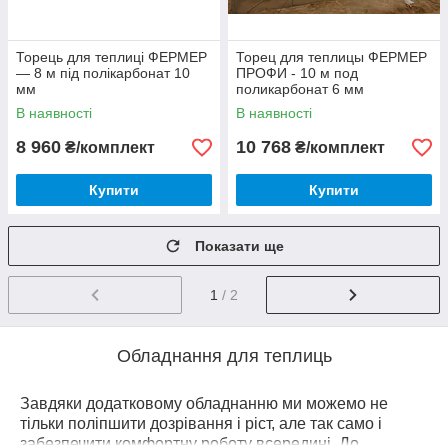
Торець для теплиці ФЕРМЕР
Торец для теплицы ФЕРМЕР
— 8 м під полікарбонат 10
ПРОФИ - 10 м под
мм
поликарбонат 6 мм
В наявності
В наявності
8 960
10 768
₴/комплект
₴/комплект
Купити
Купити
Показати ще
1
/ 2
Обладнання для теплиць
Завдяки додатковому обладнанню ми можемо не
тільки поліпшити дозрівання і ріст, але так само і
забезпечити комфортну роботу всередині. До