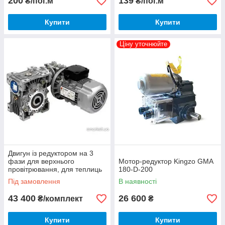
200
139
₴/пог.м
₴/пог.м
Купити
Купити
Ціну уточнюйте
Двигун із редуктором на 3
фази для верхнього
Мотор-редуктор Kingzo GMA
провітрювання, для теплиць
180-D-200
довжиною більше 60 метрів
Під замовлення
В наявності
43 400
26 600
₴/комплект
₴
Купити
Купити