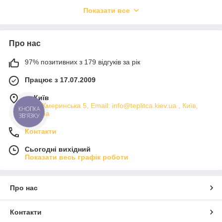
додаткового обладнання, як правило, входить:
Показати все
верхнє провітрювання
бічне провітрювання
Про нас
малий тамбур вхідний
97% позитивних з 179 відгуків за рік
великий тамбур із розсадним відділенням
система автоматичного надування
Працює з 17.07.2009
системи поливу
м. Київ
системи освітлення
вул. Жмеринська 5, Email: info@teplitca.kiev.ua , Київ,
КНОПКА
Україна
ЗВ'ЯЗКУ
туманоутворення
Контакти
опалення
вентиляції
Сьогодні вихідний
Показати весь графік роботи
Про нас
Контакти