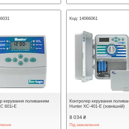
36031
14066061
р керування поливанням
Контролер керування полива
LC 601i-E
Hunter XC-401-E (зовнішній)
8 034 ₴
влення
Під замовлення