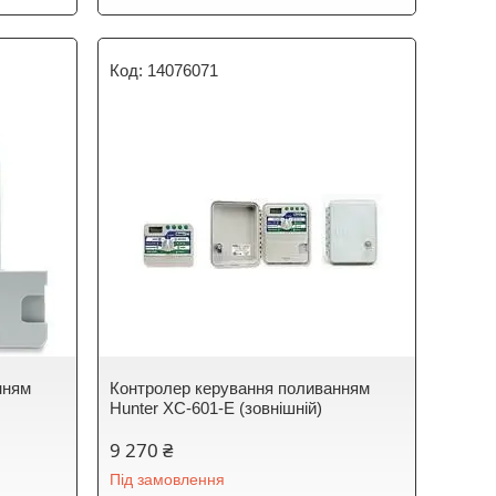
14076071
нням
Контролер керування поливанням
Hunter XC-601-E (зовнішній)
9 270 ₴
Під замовлення