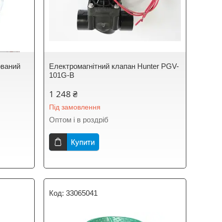
ований
Електромагнітний клапан Hunter PGV-
101G-B
1 248 ₴
Під замовлення
Оптом і в роздріб
Купити
33065041