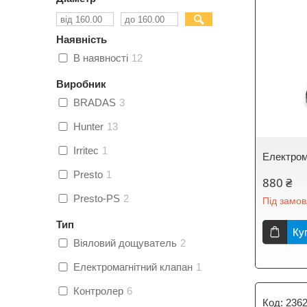
Наявність
В наявності
12
Виробник
BRADAS
3
Hunter
13
Irritec
1
Електром
Presto
1
880 ₴
Presto-PS
2
Під замо
Тип
Ку
Віяловий дощуватель
2
Електромагнітний клапан
1
Контролер
6
236