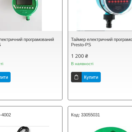
лектричний програмований
Таймер електричний програм
S
Presto-PS
1 200 ₴
ті
В наявності
пити
Купити
-4002
33055031