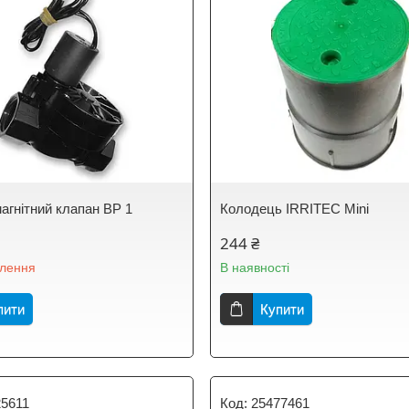
агнітний клапан ВР 1
Колодець IRRITEC Mini
244 ₴
влення
В наявності
пити
Купити
25611
25477461