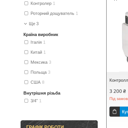
Контролер
1
Роторний дощуватель
1
Ще 3
Країна виробник
Італія
1
Китай
1
Мексика
3
Польща
3
Контролл
США
8
3 200 ₴
Внутрішня різьба
Під замо
3/4"
1
Ку
ГРАФІК РОБОТИ