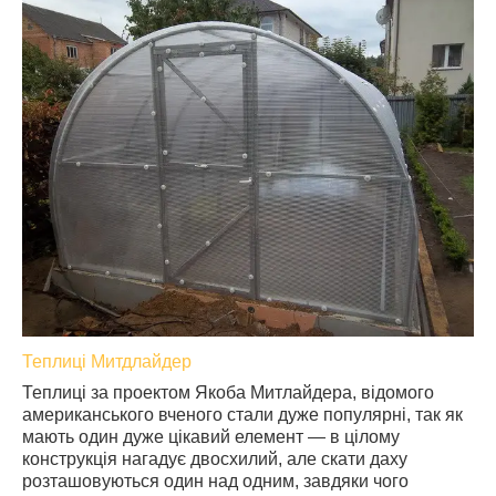
Теплиці Митдлайдер
Теплиці за проектом Якоба Митлайдера, відомого
американського вченого стали дуже популярні, так як
мають один дуже цікавий елемент ― в цілому
конструкція нагадує двосхилий, але скати даху
розташовуються один над одним, завдяки чого