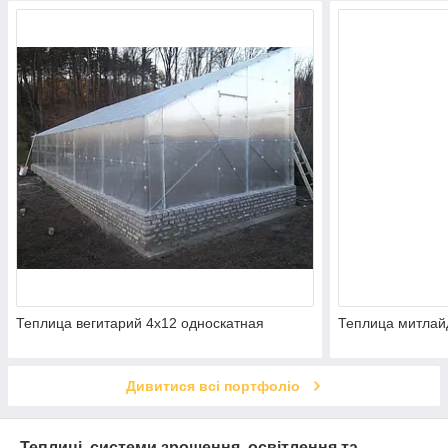
Теплица вегитарий 4х12 односкатная
Теплица митлай
Дивитися всі портфоліо
Теплиці, системи зрошення, освітлення та