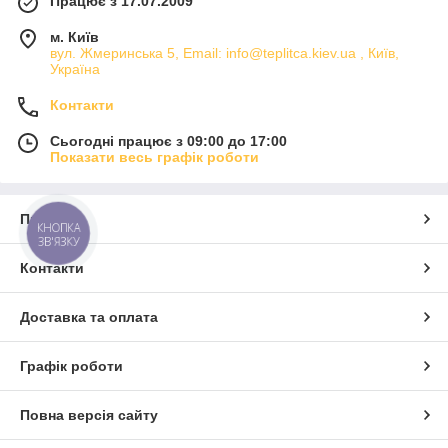
Працює з 17.07.2009
Оптимізація та якість
м. Київ
"ЕКО ТЕПЛИЦЯ" займається розробкою і
вул. Жмеринська 5, Email: info@teplitca.kiev.ua , Київ,
впровадженням еко технологій для саду,
Україна
присадибних ділянок, заміських будинків. Наші
Контакти
розробки спрямовані на економне використання
енергоресурсів, підвищення екологічності, і
Сьогодні працює з 09:00 до 17:00
створення максимально автономних і
Показати весь графік роботи
незалежних фермерських систем з
максимальним ККД.
Про нас
КНОПКА
ЗВ'ЯЗКУ
Контакти
Доставка та оплата
Графік роботи
Повна версія сайту
Теплиці під ключ