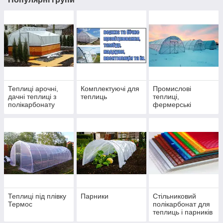
Теплиці арочні,
Комплектуючі для
Промислові
дачні теплиці з
теплиць
теплиці,
полікарбонату
фермерські
купити в Україні
теплиці під плівку
арочні, тунельні
Теплиці під плівку
Парники
Стільниковий
Термос
полікарбонат для
теплиць і парників