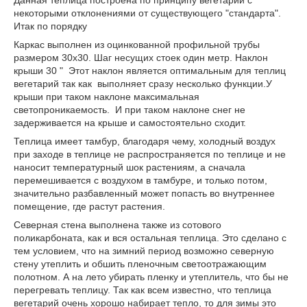
некоторыми отклонениями от существующего "стандарта".
Итак по порядку
Каркас выполнен из оцинкованной профильной трубы
размером 30х30. Шаг несущих стоек один метр. Наклон
крыши 30 " Этот наклон является оптимальным для теплиц
вегетарий так как выполняет сразу несколько функции.У
крыши при таком наклоне максимальная
светопроникаемость. И при таком наклоне снег не
задерживается на крыше и самостоятельно сходит.
Теплица имеет тамбур, благодаря чему, холодный воздух
при заходе в теплице не распространяется по теплице и не
наносит температурный шок растениям, а сначала
перемешивается с воздухом в тамбуре, и только потом,
значительно разбавленный может попасть во внутреннее
помещение, где растут растения.
Северная стена выполнена также из сотового
поликарбоната, как и вся остальная теплица. Это сделано с
тем условием, что на зимний период возможно северную
стену утеплить и обшить пленочным светоотражающим
полотном. А на лето убирать пленку и утеплитель, что бы не
перегревать теплицу. Так как всем известно, что теплица
вегетарий очень хорошо набирает тепло, то для зимы это