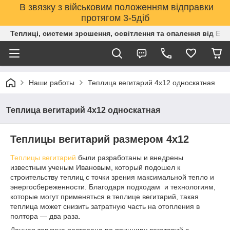
В звязку з військовим положенням відправки
протягом 3-5діб
Теплиці, системи зрошення, освітлення та опалення від Е
Наши работы
Теплица вегитарий 4х12 односкатная
Теплица вегитарий 4х12 односкатная
Теплицы вегитарий размером 4х12
Теплицы вегитарий
были разработаны и внедрены
известным ученым Ивановым, который подошел к
строительству теплиц с точки зрения максимальной тепло и
энергосбереженности. Благодаря подходам и технологиям,
которые могут применяться в теплице вегитарий, такая
теплица может снизить затратную часть на отопления в
полтора ― два раза.
Данная теплица построена по принципу вегетарий с