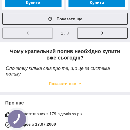
Купити
Купити
Показати ще
1
/ 9
Чому крапельний полив необхідно купити
вже сьогодні?
Спочатку кілька слів про те, що це за система
поливу
На відміну від більшості видів зрошення, система
Показати все
крапельного поливу, при своїй невисокій вартості,
повністю автоматизована. Вам лише необхідно
налаштувати систему та залити воду в бак. Бак ми
Про нас
розміщуємо на невеликій висоті, завдяки чому вода
природнім шляхом надходить
магістральними
97% позитивних з 179 відгуків за рік
трубами
в крапельні стрічки з отворами, розташовані
вздовж грядок.
Працює з 17.07.2009