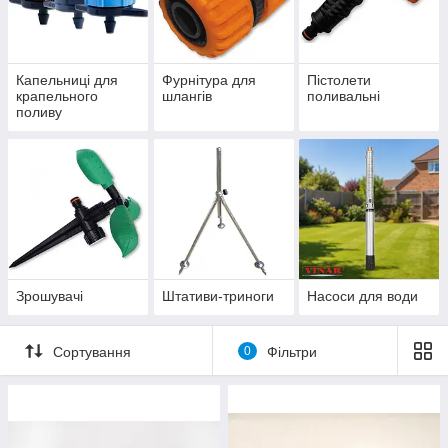
Капельниці для
Фурнітура для
Пістолети
крапельного
шлангів
поливальні
поливу
Зрошувачі
Штативи-триноги
Насоси для води
Сортування
0
Фільтри