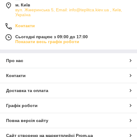
Купити крапельний полив можна під різні площі, а крок
м. Київ
крапельниць, на вибір – 10, 20 та 30 см.
Між
вул. Жмеринська 5, Email: info@teplitca.kiev.ua , Київ,
магістральною трубою та стрічкою встановлюються
Україна
маленькі краніки, завдяки чому можна регулювати
силу подачі води на кожен ряд.
Контакти
Найчастіше такі способи зрошення використовують у
Сьогодні працює з 09:00 до 17:00
теплицях
, на звичайних грядках вдома або на дачі. Що
Показати весь графік роботи
більша площа городу, то складніше забезпечити її
достатньою кількістю рідини, тому для саду
найчастіше застосовують
автополив
або звичайний
Про нас
шланг
.
Контакти
Доставка та оплата
Графік роботи
Повна версія сайту
Сайт створено на маркетплейсі
Prom.ua