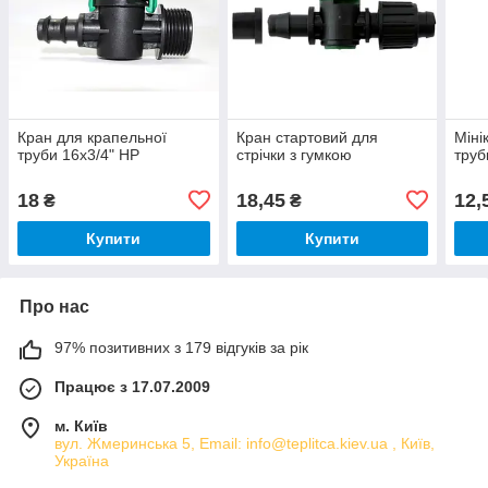
Кран для крапельної
Кран стартовий для
Міні
труби 16х3/4" НР
стрічки з гумкою
труб
18
18,45
12,
₴
₴
Купити
Купити
Про нас
97% позитивних з 179 відгуків за рік
Працює з 17.07.2009
м. Київ
вул. Жмеринська 5, Email: info@teplitca.kiev.ua , Київ,
Україна