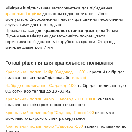
Мінікран із підтискачем застосовується для під'єднання
крапельної стрічки
до систем водопостачання.. Легко
монтується. Високоякісний пластик довговічний і екологічний
слугуватиме довго та надійно.
Призначається для
крапельної стрічки
діаметром 16 мм.
Піджимання мінікрану дає можливість покращувати
герметизацію з'єднання між трубою та краном. Отвір під
мінікран діаметром 7 мм
Готові рішення для крапельного поливання
Крапельний полив Набір "Садовод — 50"
- простий набір для
поливання невеликої ділянки або
теплиці
Набір для поливання "Садовод -100
набір для поливання до
0,5 сотки або тепліці до 18 -30 м2
Крапельний полив, набір "Садовод -100 ПЛЮС
система
поливання з фільтром тонкого очищення
Крапельний полив-набір "Садовод Профі 100
система з
можливістю широкого спектра керування
Крапельний полив, набір "Садовод -150
варіант поливання до
1 сотки