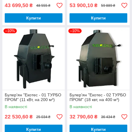
43 699,50
53 900,10
₴
₴
48 555 ₴
59 889 ₴
Купити
Купити
–10%
–10%
Булер'ян "Екотес - 01 ТУРБО
Булер'ян "Екотес - 02 ТУРБО
ПРОМ" (11 кВт, на 200 м³)
ПРОМ" (18 квт, на 400 м³)
В наявності
В наявності
22 530,60
32 790,60
₴
₴
25 034 ₴
36 434 ₴
Купити
Купити