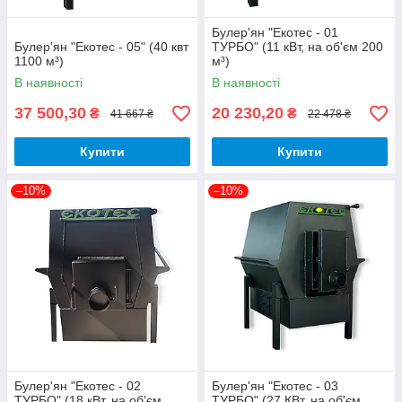
Булер'ян "Екотес - 01
Булер'ян "Екотес - 05" (40 квт
ТУРБО" (11 кВт, на об'єм 200
1100 м³)
м³)
В наявності
В наявності
37 500,30
20 230,20
₴
₴
41 667 ₴
22 478 ₴
Купити
Купити
–10%
–10%
Булер'ян "Екотес - 02
Булер'ян "Екотес - 03
ТУРБО" (18 кВт, на об'єм
ТУРБО" (27 КВт, на об'єм