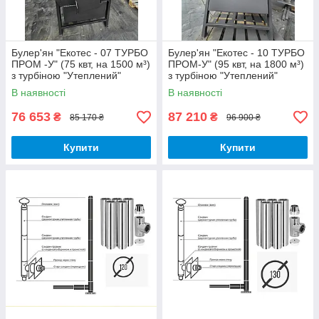
Булер'ян "Екотес - 07 ТУРБО
Булер'ян "Екотес - 10 ТУРБО
ПРОМ -У" (75 квт, на 1500 м³)
ПРОМ-У" (95 квт, на 1800 м³)
з турбіною "Утеплений"
з турбіною "Утеплений"
В наявності
В наявності
76 653
87 210
₴
₴
85 170 ₴
96 900 ₴
Купити
Купити