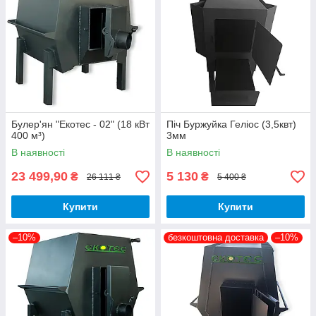
Булер'ян "Екотес - 02" (18 кВт
Піч Буржуйка Геліос (3,5квт)
400 м³)
3мм
В наявності
В наявності
23 499,90
5 130
₴
₴
26 111 ₴
5 400 ₴
Купити
Купити
–10%
безкоштовна доставка
–10%