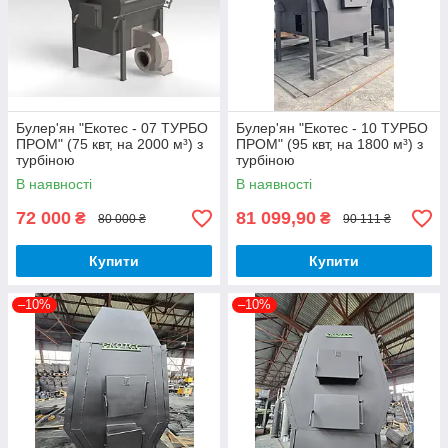
Булер'ян "Екотес - 07 ТУРБО
Булер'ян "Екотес - 10 ТУРБО
ПРОМ" (75 квт, на 2000 м³) з
ПРОМ" (95 квт, на 1800 м³) з
турбіною
турбіною
В наявності
В наявності
72 000
81 099,90
₴
₴
80 000 ₴
90 111 ₴
Купити
Купити
–10%
–10%