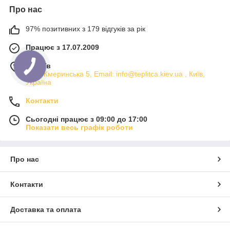
обігріву дає змогу найефективніше і найповноцінніше
Про нас
прогріти весь об'єм приміщення, починаючи з
підґрунтової подушки на глибину до 15 см, і
97% позитивних з 179 відгуків за рік
закінчуючи верхнім куполом.
Працює з 17.07.2009
купити піч булерьян
для опалення
м. Київ
теплиці, будинку, робочого цеху
вул. Жмеринська 5, Email: info@teplitca.kiev.ua , Київ,
Україна
Як правильно виконати встановлення опалення, як
Контакти
саме працюють обігрівачі? Для більш детальної
відповіді ми підготували відео. Тут представлені деякі
Сьогодні працює з 09:00 до 17:00
варіанти робіт з опалення із застосуванням
Показати весь графік роботи
інфрачервоних довгохвильових обігрівачів. Всі
системи опалення, які представлені на сайті можна
встановити самостійно, до кожного комплекту йде
Про нас
інструкція з описом як виконувати монтаж самостійно.
Контакти
Доставка та оплата