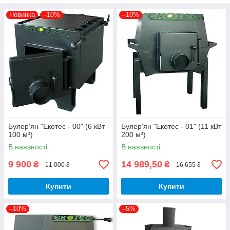
Новинка
–10%
–10%
Булер'ян "Екотес - 00" (6 кВт
Булер'ян "Екотес - 01" (11 кВт
100 м³)
200 м³)
В наявності
В наявності
9 900
14 989,50
₴
₴
11 000 ₴
16 655 ₴
Купити
Купити
–10%
–5%