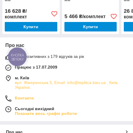
16 628
26 
₴/
5 466
₴/комплект
комплект
ком
Купити
Купити
Про нас
97% позитивних з 179 відгуків за рік
КНОПКА
ЗВ'ЯЗКУ
Працює з 17.07.2009
м. Київ
вул. Жмеринська 5, Email: info@teplitca.kiev.ua , Київ,
Україна
Контакти
Сьогодні вихідний
Показати весь графік роботи
Про нас