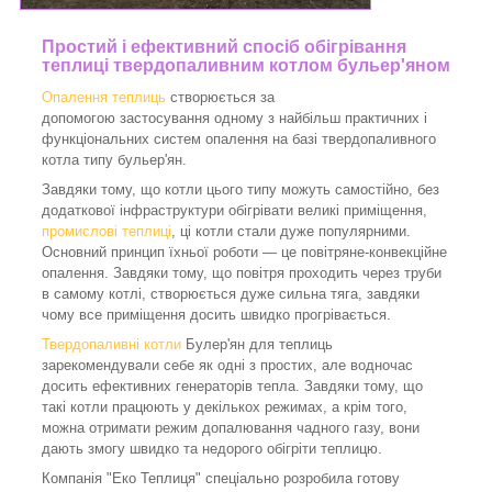
Простий і ефективний спосіб обігрівання
теплиці твердопаливним котлом бульер'яном
Опалення теплиць
створюється за
допомогою застосування одному з найбільш практичних і
функціональних систем опалення на базі твердопаливного
котла типу бульер'ян.
Завдяки тому, що котли цього типу можуть самостійно, без
додаткової інфраструктури обігрівати великі приміщення,
промислові теплиці
, ці котли стали дуже популярними.
Основний принцип їхньої роботи — це повітряне-конвекційне
опалення. Завдяки тому, що повітря проходить через труби
в самому котлі, створюється дуже сильна тяга, завдяки
чому все приміщення досить швидко прогрівається.
Твердопаливні котли
Булер'ян для теплиць
зарекомендували себе як одні з простих, але водночас
досить ефективних генераторів тепла. Завдяки тому, що
такі котли працюють у декількох режимах, а крім того,
можна отримати режим допалювання чадного газу, вони
дають змогу швидко та недорого обігріти теплицю.
Компанія "Еко Теплиця" спеціально розробила готову