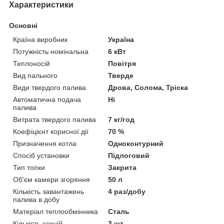
Характеристики
Основні
Країна виробник
Україна
Потужність номінальна
6 кВт
Теплоносій
Повітря
Вид пального
Тверде
Види твердого палива
Дрова, Солома, Тріска
Автоматична подача
Ні
палива
Витрата твердого палива
7 кг/год
Коефіцієнт корисної дії
70 %
Призначення котла
Одноконтурний
Спосіб установки
Підлоговий
Тип топки
Закрита
Об'єм камери згоряння
50 л
Кількість завантажень
4 раз/добу
палива в добу
Матеріал теплообмінника
Сталь
Кількість секцій
3 шт.