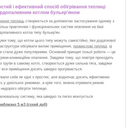
стий і ефективний спосіб обігрівання теплиці
рдопаливним котлом бульер'яном
лення теплиць
створюється за допомогою застосування одному з
ільш практичних і функціональних систем опалення на базі
допаливного котла типу бульер'ян.
яки тому, що котли цього типу можуть самостійно, без додаткової
аструктури обігрівати великі приміщення,
промислові теплиці
, ці
и стали дуже популярними. Основний принцип їхньої роботи — це
тряне-конвекційне опалення. Завдяки тому, що повітря проходить
з труби в самому котлі, створюється дуже сильна тяга, завдяки
 все приміщення досить швидко прогрівається.
вали себе як одні з простих, але водночас досить ефективних
ть у декількох режимах, а крім того, можна отримати режим
недорого обігріти теплицю.
палювальну систему, яка швидко та легко монтується.
иблизно 5 м3 (сухий дуб)