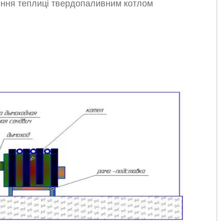
ння теплиці твердопаливним котлом