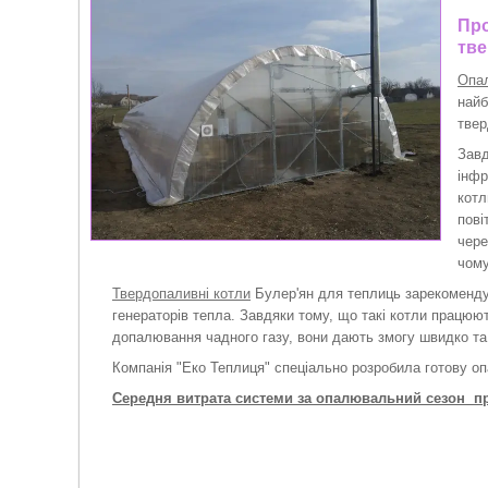
Про
тве
Опа
найб
твер
Завд
інфр
котл
пові
чере
чому
Твердопаливні котли
Булер'ян для теплиць зарекоменду
генераторів тепла. Завдяки тому, що такі котли працюю
допалювання чадного газу, вони дають змогу швидко та 
Компанія "Еко Теплиця" спеціально розробила готову о
Середня витрата системи за опалювальний сезон пр