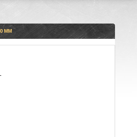
80 ММ
т