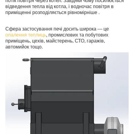
потік повітря через котел. Завдяки чому посилюється
відведення тепла від котла, і водночас повітря в
приміщенні розподіляється
рівномірніше
.
Сфера застосування печі досить широка — це
опалення теплиць
, промислових та побутових
приміщень, цехів, майстерень, СТО, гаражів,
автомийок тощо.