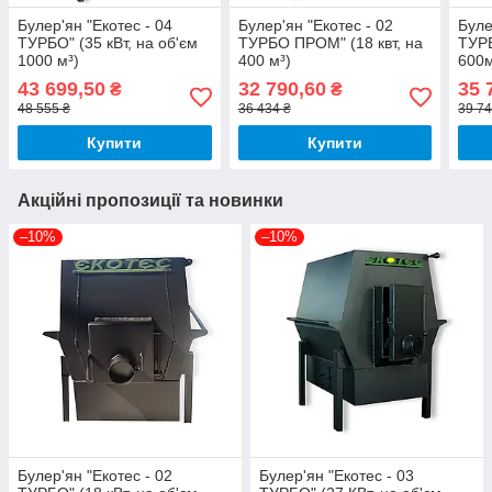
Булер'ян "Екотес - 04
Булер'ян "Екотес - 02
Буле
ТУРБО" (35 кВт, на об'єм
ТУРБО ПРОМ" (18 квт, на
ТУРБ
1000 м³)
400 м³)
600
43 699,50
32 790,60
35 
₴
₴
48 555 ₴
36 434 ₴
39 74
Купити
Купити
Акційні пропозиції та новинки
–10%
–10%
Булер'ян "Екотес - 02
Булер'ян "Екотес - 03