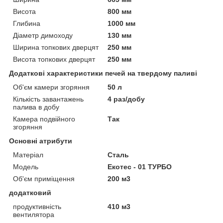
Висота
800 мм
Глибина
1000 мм
Діаметр димоходу
130 мм
Ширина топкових дверцят
250 мм
Висота топкових дверцят
250 мм
Додаткові характеристики печей на твердому паливі
Об'єм камери згоряння
50 л
Кількість завантажень
4 раз/добу
палива в добу
Камера подвійного
Так
згоряння
Основні атрибути
Матеріал
Сталь
Модель
Екотес - 01 ТУРБО
Об'єм приміщення
200 м3
додатковий
продуктивність
410 м3
вентилятора