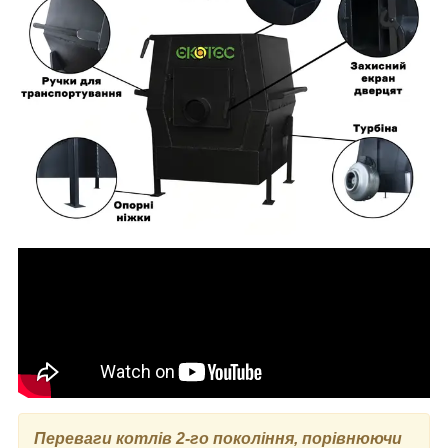
Переваги котлів 2-го покоління, порівнюючи