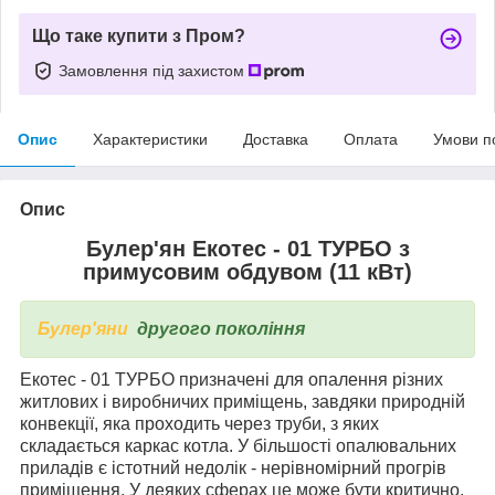
Що таке купити з Пром?
Замовлення під захистом
Опис
Характеристики
Доставка
Оплата
Умови п
Опис
Булер'ян Екотес - 01 ТУРБО з
примусовим обдувом (11 кВт)
Булер'яни
другого покоління
Екотес - 01 ТУРБО призначені для опалення різних
житлових і виробничих приміщень, завдяки природній
конвекції, яка проходить через труби, з яких
складається каркас котла. У більшості опалювальних
приладів є істотний недолік - нерівномірний прогрів
приміщення
. У деяких сферах це може бути критично,