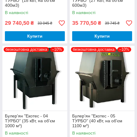
ТУРБО" (18 кВт, на об'єм
ТУРБО" (27 КВт, на об'єм
400м3)
600м3)
В наявності
В наявності
29 740,50
35 770,50
₴
₴
33 045 ₴
39 745 ₴
Купити
Купити
безкоштовна доставка
–10%
безкоштовна доставка
–10%
Булер'ян "Екотес - 04
Булер'ян "Екотес - 05
ТУРБО" (35 кВт, на об'єм
ТУРБО" (40 кВт, на об'єм
1000 м³)
1100 м³)
В наявності
В наявності