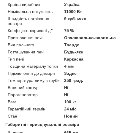
Країна виробник
Україна
Номінальна потужність
11000 Вт
Швидкість нагрівання
9 куб. м/хв
повітря
Коефіцієнт корисної дії
75 %
Призначення печі
Опалювально-варильна
Вид пального
Тверде
Розташування печі
Будь-яке
Тип печі
Каркасна
Товщина матеріалу топки
4 мм
Підключення до димаря
Заднє
Температура диму з труби
250 град.
Водяний контур
Ні
Парогенератор
Ні
Вага
100 кг
Гарантійний термін
24 міс
Стан
Новий
Габаритні і приєднувальні розміри
Ширина
665 мм