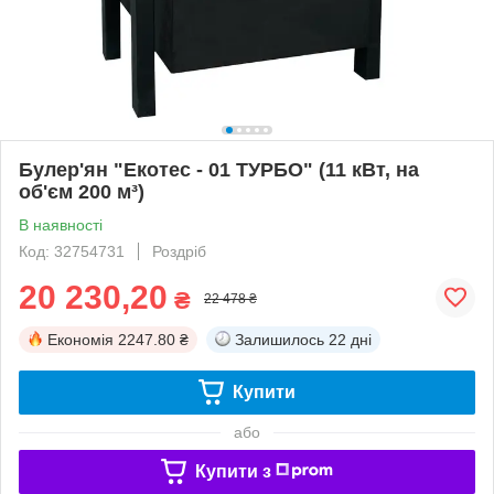
Булер'ян "Екотес - 01 ТУРБО" (11 кВт, на
об'єм 200 м³)
В наявності
Код: 32754731
Роздріб
20 230,20
₴
22 478 ₴
Економія
2247.80 ₴
Залишилось
22 дні
Купити
або
Купити з