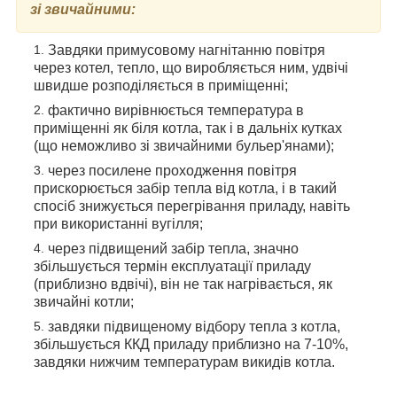
зі звичайними:
Завдяки примусовому нагнітанню повітря
через котел, тепло, що виробляється ним, удвічі
швидше розподіляється в приміщенні;
фактично вирівнюється температура в
приміщенні як біля котла, так і в дальніх кутках
(що неможливо зі звичайними бульер'янами);
через посилене проходження повітря
прискорюється забір тепла від котла, і в такий
спосіб знижується перегрівання приладу, навіть
при використанні вугілля;
через підвищений забір тепла, значно
збільшується термін експлуатації приладу
(приблизно вдвічі), він не так нагрівається, як
звичайні котли;
завдяки підвищеному відбору тепла з котла,
збільшується ККД приладу приблизно на 7-10%,
завдяки нижчим температурам викидів котла.