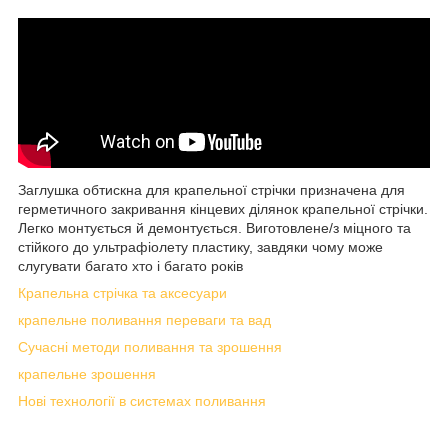
Заглушка обтискна для крапельної стрічки призначена для
герметичного закривання кінцевих ділянок крапельної стрічки.
Легко монтується й демонтується. Виготовлене/з міцного та
стійкого до ультрафіолету пластику, завдяки чому може
слугувати багато хто і багато років
Крапельна стрічка та аксесуари
крапельне поливання переваги та вад
Сучасні методи поливання та зрошення
крапельне зрошення
Нові технології в системах поливання