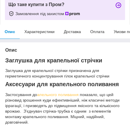
Що таке купити з Пром?
Замовлення під захистом
Опис
Характеристики
Доставка
Оплата
Умови п
Опис
Заглушка для крапельної стрічки
Заглушка для крапельної стрічки призначена для
герметичного концентрування гілок крапельної стрічки
Аксесуари для крапельного поливання
Застосування до
апельного поливання
показало, що цей
різновид зрошення куди ефективніший, ніж класичні методи
іррагації, і призводять до підвищення якісного та кількісного
врожаю. З'єднувач стрічка-трубка є одним з елементів
монтажу крапельного поливання. Міцний, надійний,
довговічний.