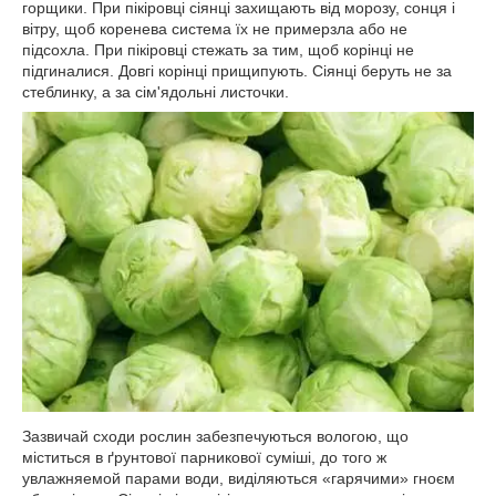
горщики. При пікіровці сіянці захищають від морозу, сонця і
вітру, щоб коренева система їх не примерзла або не
підсохла. При пікіровці стежать за тим, щоб корінці не
підгиналися. Довгі корінці прищипують. Сіянці беруть не за
стеблинку, а за сім'ядольні листочки.
Зазвичай сходи рослин забезпечуються вологою, що
міститься в ґрунтової парникової суміші, до того ж
увлажняемой парами води, виділяються «гарячими» гноєм