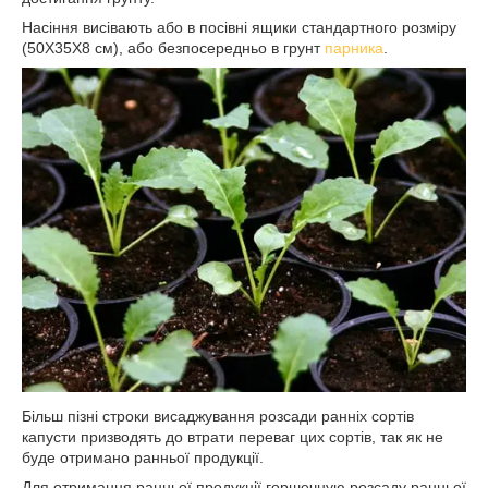
Насіння висівають або в посівні ящики стандартного розміру
(50X35X8 см), або безпосередньо в грунт
парника
.
Більш пізні строки висаджування розсади ранніх сортів
капусти призводять до втрати переваг цих сортів, так як не
буде отримано ранньої продукції.
Для отримання ранньої продукції горшечную розсаду ранньої