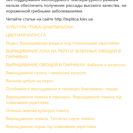
нельзя обеспечить получение рассады высокого качества, не
пораженной грибными заболева­ниями.
Читайте статьи на сайте http://teplitca.kiev.ua
КУЛЬТУРА ГРИБА-ШАМПИНЬОНА
ЦВЕТНАЯ КАПУСТА
Редис. Выращивание редиса под пленочными укрытиями
ВЫРАЩИВАНИЕ ЛУКА НА ПЕРО И ЗЕЛЕННЫХ ОВОЩЕЙ В
ПАРНИКАХ
ВЫРАЩИВАНИЕ ОВОЩЕЙ В ПАРНИКАХ. Кабачок и патиссон
Вирощування салату і пекінської капусти
Вигонка цибулі на перо»
Особливості вирощування в теплицях баклажана і перцю
Вирощування томата в парниках. Вирощування томата під
плівковими укриттями.
Осінньо-зимова культура томату
Вирощування томата. Тепличні сорти томата
Вирощування огірка під плівковими укриттями.