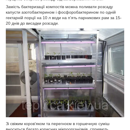
Замість бактеризації компостів можна поливати розсаду
капусти азотобактерином і фосфоробактерином по одній
гектарній порції на 10 л води на п'ять парникових рам за 15-
20 днів до висадки розсади.
Зі свіжим коров'яком та перегноєм в горшечную суміш
вноситься багато корисних мікроорганізмів, сприяють