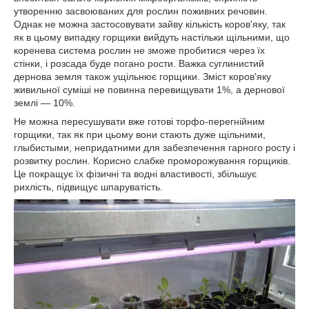
утворенню засвоюваних для рослин поживних речовин.
Однак не можна застосовувати зайву кількість коров'яку, так
як в цьому випадку горщики вийдуть настільки щільними, що
коренева система рослин не зможе пробитися через їх
стінки, і розсада буде погано рости. Важка суглинистий
дернова земля також ущільнює горщики. Зміст коров'яку
живильної суміші не повинна перевищувати 1%, а дернової
землі — 10%.
Не можна пересушувати вже готові торфо-перегнійним
горщики, так як при цьому вони стають дуже щільними,
глыбистыми, непридатними для забезпечення гарного росту і
розвитку рослин. Корисно слабке проморожування горщиків.
Це покращує їх фізичні та водні властивості, збільшує
рихлість, підвищує шпаруватість.