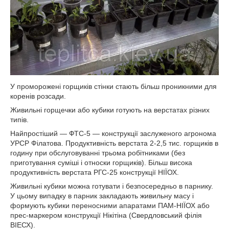
У проморожені горщиків стінки стають більш проникними для
коренів розсади.
Живильні горщечки або кубики готують на верстатах різних
типів.
Найпростіший — ФТС-5 — конструкції заслуженого агронома
УРСР Філатова. Продуктивність верстата 2-2,5 тис. горщиків в
годину при обслуговуванні трьома робітниками (без
приготування суміші і относки горщиків). Більш висока
продуктивність верстата РГС-25 конструкції НІЇОХ.
Живильні кубики можна готувати і безпосередньо в парнику.
У цьому випадку в парник закладають живильну масу і
формують кубики переносними апаратами ПАМ-НІЇОХ або
прес-маркером конструкції Нікітіна (Свердловський філія
ВІЕСХ).