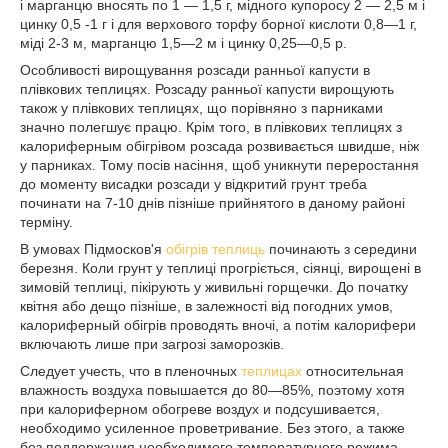
і марганцю вносять по 1 — 1,5 г, мідного купоросу 2 — 2,5 м і
цинку 0,5 -1 г і для верхового торфу борної кислоти 0,8—1 г,
міді 2-3 м, марганцю 1,5—2 м і цинку 0,25—0,5 р.
Особливості вирощування розсади ранньої капусти в
плівкових теплицях. Розсаду ранньої капусти вирощують
також у плівкових теплицях, що порівняно з парниками
значно полегшує працю. Крім того, в плівкових теплицях з
калориферным обігрівом розсада розвивається швидше, ніж
у парниках. Тому посів насіння, щоб уникнути переростання
до моменту висадки розсади у відкритий грунт треба
починати на 7-10 днів пізніше прийнятого в даному районі
терміну.
В умовах Підмосков'я
обігрів теплиць
починають з середини
березня. Коли грунт у теплиці прогріється, сіянці, вирощені в
зимовій теплиці, пікірують у живильні горщечки. До початку
квітня або дещо пізніше, в залежності від погодних умов,
калориферный обігрів проводять вночі, а потім калорифери
включають лише при загрозі заморозків.
Следует учесть, что в пленочных
теплицах
относи­тельная
влажность воздуха повышается до 80—85%, поэтому хотя
при калориферном обогреве воздух и под­сушивается,
необходимо усиленное проветривание. Без этого, а также
без поддержания необходимого темпера­турного режима