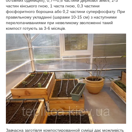
об'ємних одиницях), 0,7—0,8 частини дернової землі, 2-3
частин кінського гною, 1 часта гною, 0,3 частини
фосфоритного борошна або 0,2 частини суперфосфату. При
правильному укладанні (шарами 10-15 см) з наступними
перелопачиваниями при невеликому зволоженні такий
компост готують за 3-6 місяців.
Завчасна заготівля компостированной суміші дає можливість