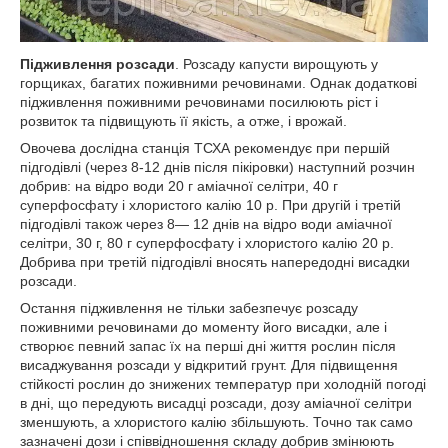
Підживлення розсади
. Розсаду капусти вирощують у
горщиках, багатих поживними речовинами. Однак додаткові
підживлення поживними речовинами посилюють ріст і
розвиток та підвищують її якість, а отже, і врожай.
Овочева дослідна станція ТСХА рекомендує при першій
підгодівлі (через 8-12 днів після пікіровки) наступний розчин
добрив: на відро води 20 г аміачної селітри, 40 г
суперфосфату і хлористого калію 10 р. При другій і третій
підгодівлі також через 8— 12 днів на відро води аміачної
селітри, 30 г, 80 г суперфосфату і хлористого калію 20 р.
Добрива при третій підгодівлі вносять напередодні висадки
розсади.
Остання підживлення не тільки забезпечує розсаду
поживними речовинами до моменту його висадки, але і
створює певний запас їх на перші дні життя рослин після
висаджування розсади у відкритий грунт. Для підвищення
стійкості рослин до знижених температур при холодній погоді
в дні, що передують висадці розсади, дозу аміачної селітри
зменшують, а хлористого калію збільшують. Точно так само
зазначені дози і співвідношення складу добрив змінюють