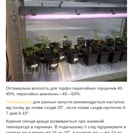
Оптимальна вологість для торфо-перегнійних горщечків 40-
45%, перегнійно-земляних—45—50%.
Температура
для ранньої капусти рекомендується наступна:
від посіву до появи сходів 20°, після появи сходів протягом 4-
7 днів 6-10°.
Коріння сіянців краще розвиваються при зниженій
температурі в парниках. В подальшому її слід підтримувати в
сонячні дні в межах від 16 до 18°, в похмурі дні — від 14 до