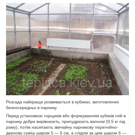
Розсада найкраще розвивається в кубиках, виготовлених
безпосередньо в парнику.
Перед установкою горщиків або формуванням кубиків гній в
парнику добре вирівнюють, припудрюють вапном (0,5 кг під
раму), потім насипають звичайну парникову перегнійно-
дернову суміш шаром 5 — 6 см, а слідом за цим шаром 6 —