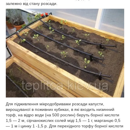
залежно від стану розсади.
Для підживлення мікродобривами розсади капусти,
вирощуваної в поживних кубиках, в які входить низинний
торф, на відро води (на 500 рослин) беруть борної кислоти
1,5 — 2 м, сірчанокислих солей міді 1,5 — 1 г, марганцю 0,5
— 1 м і цинку 1 -1,5 р. Для перехідного торфу борної кислоти