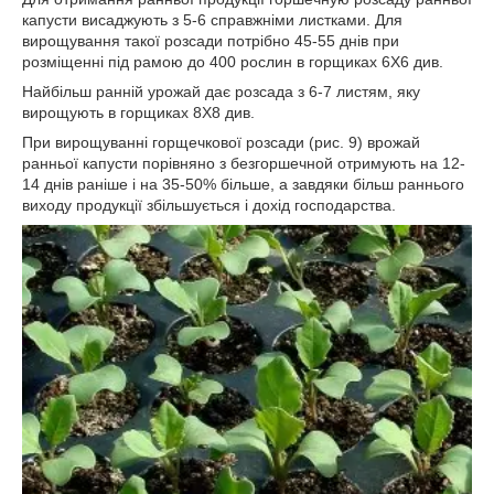
капусти висаджують з 5-6 справжніми листками. Для
вирощування такої розсади потрібно 45-55 днів при
розміщенні під рамою до 400 рослин в горщиках 6X6 див.
Найбільш ранній урожай дає розсада з 6-7 листям, яку
вирощують в горщиках 8X8 див.
При вирощуванні горщечкової розсади (рис. 9) врожай
ранньої капусти порівняно з безгоршечной отримують на 12-
14 днів раніше і на 35-50% більше, а завдяки більш раннього
виходу продукції збільшується і дохід господарства.