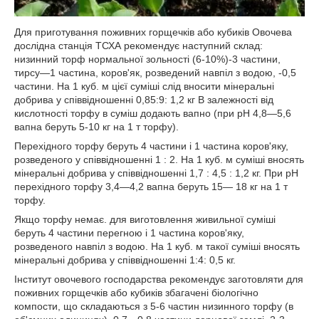
Для приготування поживних горщечків або кубиків Овочева
дослідна станція ТСХА рекомендує наступний склад:
низинний торф нормальної зольності (6-10%)-3 частини,
тирсу—1 частина, коров'як, розведений навпіл з водою, -0,5
частини. На 1 куб. м цієї суміші слід вносити мінеральні
добрива у співвідношенні 0,85:9: 1,2 кг В залежності від
кислотності торфу в суміш додають вапно (при pH 4,8—5,6
вапна беруть 5-10 кг на 1 т торфу).
Перехідного торфу беруть 4 частини і 1 частина коров'яку,
розведеного у співвідношенні 1 : 2. На 1 куб. м суміші вносять
мінеральні добрива у співвідношенні 1,7 : 4,5 : 1,2 кг. При pH
перехідного торфу 3,4—4,2 вапна беруть 15— 18 кг на 1 т
торфу.
Якщо торфу немає. для виготовлення живильної суміші
беруть 4 частини перегною і 1 частина коров'яку,
розведеного навпіл з водою. На 1 куб. м такої суміші вносять
мінеральні добрива у співвідношенні 1:4: 0,5 кг.
Інститут овочевого господарства рекомендує заготовляти для
поживних горщечків або кубиків збагачені біологічно
компости, що складаються з 5-6 частин низинного торфу (в