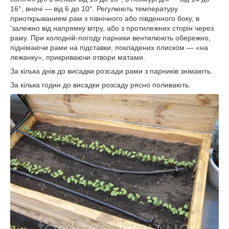
16°, вночі — від 6 до 10°. Регулюють температуру
приоткрыванием рам з північного або південного боку, в
'залежно від напрямку вітру, або з протилежних сторін через
раму. При холодній-погоду парники вентилюють обережно,
піднімаючи рами на підставки, покладених плиском — «на
лежанку», прикриваючи отвори матами.
За кілька днів до висадки розсади рами з парників знімають.
За кілька годин до висадки розсаду рясно поливають.