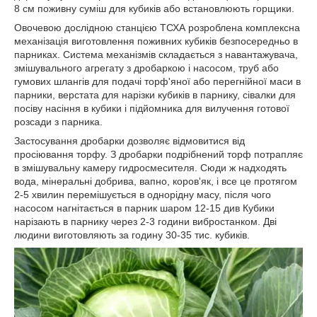
8 см поживну суміш для кубиків або встановлюють горщики.
Овочевою дослідною станцією ТСХА розроблена комплексна
механізація виготовлення поживних кубиків безпосередньо в
парниках. Система механізмів складається з навантажувача,
змішувального агрегату з дробаркою і насосом, труб або
гумових шлангів для подачі торф'яної або перегнійної маси в
парники, верстата для нарізки кубиків в парнику, сівалки для
посіву насіння в кубики і підйомника для вилучення готової
розсади з парника.
Застосування дробарки дозволяє відмовитися від
просіювання торфу. З дробарки подрібнений торф потрапляє
в змішувальну камеру гидросмесителя. Сюди ж надходять
вода, мінеральні добрива, вапно, коров'як, і все це протягом
2-5 хвилин перемішується в однорідну масу, після чого
насосом нагнітається в парник шаром 12-15 див Кубики
нарізають в парнику через 2-3 години вибростанком. Дві
людини виготовляють за годину 30-35 тис. кубиків.