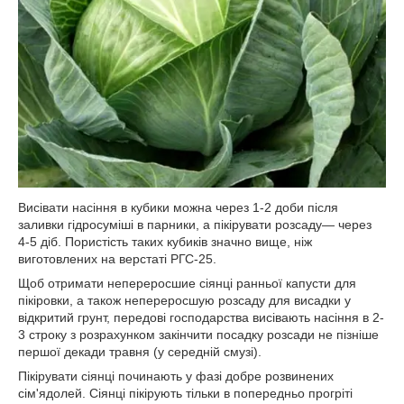
Висівати насіння в кубики можна через 1-2 доби після
заливки гідросуміші в парники, а пікірувати розсаду— через
4-5 діб. Пористість таких кубиків значно вище, ніж
виготовлених на верстаті РГС-25.
Щоб отримати непереросшие сіянці ранньої капусти для
пікіровки, а також непереросшую розсаду для висадки у
відкритий грунт, передові господарства висівають насіння в 2-
3 строку з розрахунком закінчити посадку розсади не пізніше
першої декади травня (у середній смузі).
Пікірувати сіянці починають у фазі добре розвинених
сім'ядолей. Сіянці пікірують тільки в попередньо прогріті