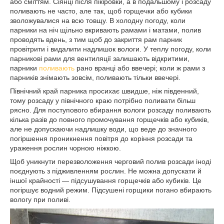
або сміттям. Сіянці після пікіровки, а в подальшому і розсаду
поливають не часто, але так, щоб горщечки або кубики
зволожувалися на всю товщу. В холодну погоду, коли
парники на ніч щільно вкривають рамами і матами, полив
проводять вдень, з тим щоб до закриття рам парник
провітрити і видалити надлишок вологи. У теплу погоду, коли
парникові рами для вентиляції залишають відкритими,
парники
поливають
рано вранці або ввечері; коли ж рами з
парників знімають зовсім, поливають тільки ввечері.
Північний край парника просихає швидше, ніж південний,
тому розсаду у північного краю потрібно поливати більш
рясно. Для поступового вбирання вологи розсаду поливають
кілька разів до повного промочування горщечків або кубиків,
але не допускаючи надлишку води, що веде до значного
погіршення проникнення повітря до коріння розсади та
ураження рослин чорною ніжкою.
Щоб уникнути перезволоження черговий полив розсади іноді
поєднують з підживленням рослин. Не можна допускати й
іншої крайності — підсушування горщечків або кубиків. Це
погіршує водний режим. Підсушені горщики погано вбирають
вологу при поливі.