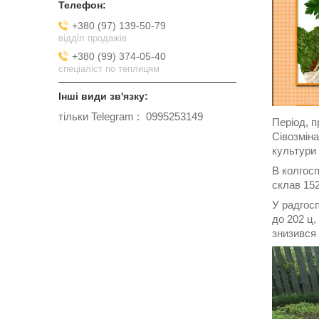
+380 (97) 139-50-79
відділ продажів
+380 (99) 374-05-40
спеціаліст по теплицям
тільки Telegram
0995253149
Період, п
Сівозміна
культури 
В колгосп
склав 152
У радгосп
до 202 ц,
знизився 