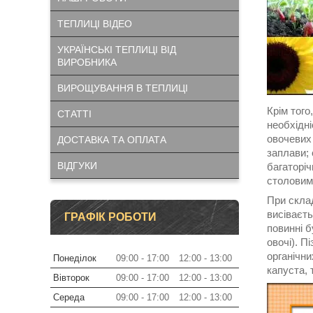
ТЕПЛИЦІ ВІДЕО
УКРАЇНСЬКІ ТЕПЛИЦІ ВІД
ВИРОБНИКА
ВИРОЩУВАННЯ В ТЕПЛИЦІ
Крім того
СТАТТІ
необхідні
овочевих 
ДОСТАВКА ТА ОПЛАТА
заплави; 
ВІДГУКИ
багаторіч
столовим
При склад
висіваєть
ГРАФІК РОБОТИ
повинні б
овочі). П
органічни
Понеділок
09:00
17:00
12:00
13:00
капуста, 
Вівторок
09:00
17:00
12:00
13:00
Середа
09:00
17:00
12:00
13:00