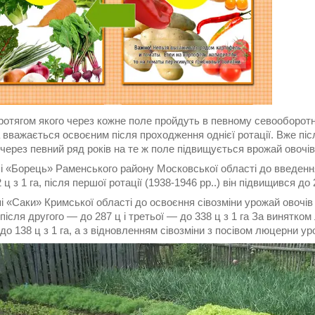
ротягом якого через кожне поле пройдуть в певному севооборотн
 вважається освоєним після проходження однієї ротації. Вже післ
через певний ряд років на те ж поле підвищується врожай овочів
і «Борець» Раменського району Московської області до введення
 ц з 1 га, після першої ротації (1938-1946 рр..) він підвищився до 
і «Саки» Кримської області до освоєння сівозміни урожай овочів б
 після другого — до 287 ц і третьої — до 338 ц з 1 га За винятк
до 138 ц з 1 га, а з відновленням сівозміни з посівом люцерни у