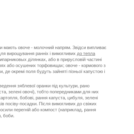
они мають овоче - молочний напрям. Звідси випливає
 для вирощування ранніх і вимогливих
до тепла
ипарниковых ділянках, або в прирусловій частині
млях або осушених торфовищах; овоче - кормового з
 де окремі поля будуть зайняті пізньої капустою і
едення зяблевої оранки під культури, рано
та, зелені овочі), тобто попередниками для них
картопля, бобові, рання капуста, цибуля, зелені
ків посіву-посадки. Після вимогливих до свіжих
вносили перегній або компост (наприклад, рання
, боби.