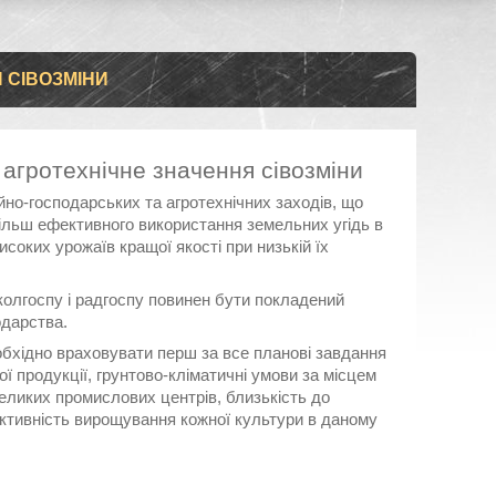
 СІВОЗМІНИ
 агротехнічне значення сівозміни
йно-господарських та агротехнічних заходів, що
льш ефективного використання земельних угідь в
соких урожаїв кращої якості при низькій їх
колгоспу і радгоспу повинен бути покладений
одарства.
обхідно враховувати перш за все планові завдання
ої продукції, грунтово-кліматичні умови за місцем
великих промислових центрів, близькість до
фективність вирощування кожної культури в даному