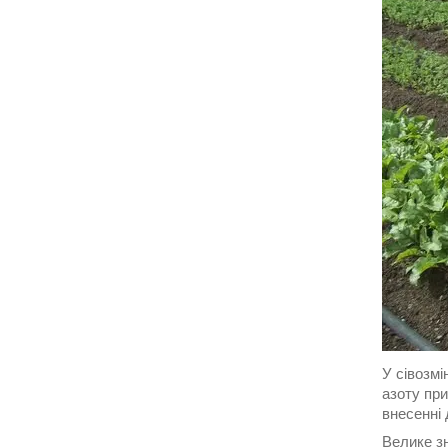
У сівозмі
азоту при
внесенні 
Велике зн