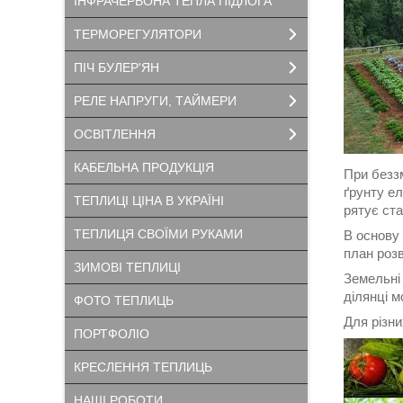
ІНФРАЧЕРВОНА ТЕПЛА ПІДЛОГА
ТЕРМОРЕГУЛЯТОРИ
ПІЧ БУЛЕР'ЯН
РЕЛЕ НАПРУГИ, ТАЙМЕРИ
ОСВІТЛЕННЯ
КАБЕЛЬНА ПРОДУКЦІЯ
При безз
ґрунту ел
ТЕПЛИЦІ ЦІНА В УКРАЇНІ
рятує ст
ТЕПЛИЦЯ СВОЇМИ РУКАМИ
В основу 
план розв
ЗИМОВІ ТЕПЛИЦІ
Земельні 
ділянці м
ФОТО ТЕПЛИЦЬ
Для різни
ПОРТФОЛІО
КРЕСЛЕННЯ ТЕПЛИЦЬ
НАШІ РОБОТИ