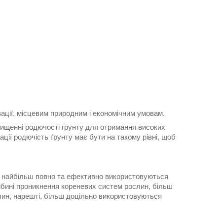
зації, місцевим природним і економічним умовам.
двищенні родючості грунту для отримання високих
ації родючість ґрунту має бути на такому рівні, щоб
р найбільш повно та ефективно використовуються
глибині проникнення кореневих систем рослин, більш
лин, нарешті, більш доцільно використовуються