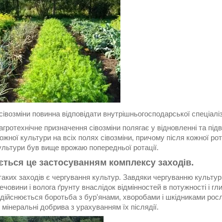
івозміни повинна відповідати внутрішньогосподарської спеціалі
гротехнічне призначення сівозміни полягає у відновленні та пі
ожної культури на всіх полях сівозміни, причому після кожної рот
ультури був вище врожаю попередньої ротації.
ється це застосуванням комплексу заходів.
таких заходів є чергування культур. Завдяки чергуванню культу
ечовини і волога ґрунту внаслідок відмінностей в потужності і 
здійснюється боротьба з бур'янами, хворобами і шкідниками рос
 і мінеральні добрива з урахуванням їх післядії.