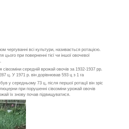
ом чергуванні всі культури, називається ротацією.
я цього при поверненні тієї чи іншої овочевої
.
 сівозміни середній врожай овочів за 1932-1937 рр.
287 ц. У 1971 р. він дорівнював 593 ц з 1 га
ув у середньому 73 ц, після першої ротації він зріс
ом люцерни при порушенні сівозміни урожай овочів
рожай їх знову почав підвищуватися.