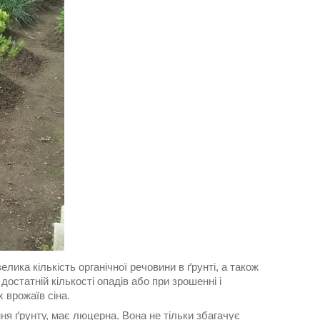
ика кількість органічної речовини в ґрунті, а також
статній кількості опадів або при зрошенні і
 врожаїв сіна.
я ґрунту, має люцерна. Вона не тільки збагачує