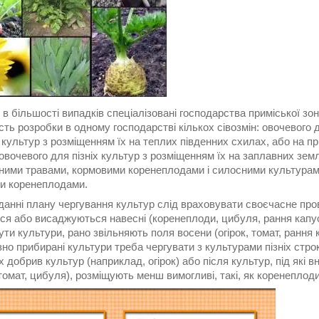
, в більшості випадків спеціалізовані господарства приміської з
сть розробки в одному господарстві кількох сівозмін: овочевого
культур з розміщенням їх на теплих південних схилах, або на пр
овочевого для пізніх культур з розміщенням їх на заплавних зе
ними травами, кормовими коренеплодами і силосними культурами,
и коренеплодами.
анні плану чергування культур слід враховувати своєчасне пров
ся або висаджуються навесні (коренеплоди, цибуля, рання капус
ути культури, рано звільняють поля восени (огірок, томат, рання 
ізно прибирані культури треба чергувати з культурами пізніх стро
х добрив культур (наприклад, огірок) або після культур, під які 
томат, цибуля), розміщують менш вимогливі, такі, як коренеплоди