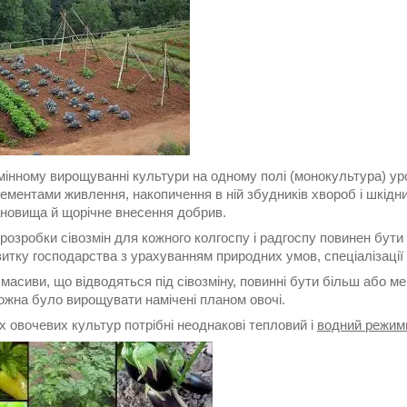
мінному вирощуванні культури на одному полі (монокультура) ур
ементами живлення, накопичення в ній збудників хвороб і шкідник
ановища й щорічне внесення добрив.
розробки сівозмін для кожного колгоспу і радгоспу повинен бут
итку господарства з урахуванням природних умов, спеціалізації
масиви, що відводяться під сівозміну, повинні бути більш або ме
ожна було вирощувати намічені планом овочі.
х овочевих культур потрібні неоднакові тепловий і
водний режим