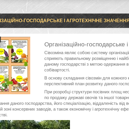
ІЗАЦІЙНО-ГОСПОДАРСЬКЕ І АГРОТЕХНІЧНЕ ЗНАЧЕННЯ
Організаційно-господарське і
Сівозміна являє собою систему організаці
сприяють правильному розміщенню і найбі
даному господарстві з метою одержання ви
собівартості.
В основу складання сівозмін для кожного 
перспективний план розвитку даного госп
При розробці структури посівних площ не
по продажу державі овочів та іншої товарн
ння даного господарства, його спеціалізацію, віддаленість від 
й зоні консервних заводів, а також економічну і агротехнічну е
тві.