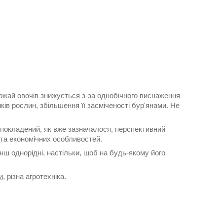
ожай овочів знижується з-за однобічного виснаження
ів рослин, збільшення її засміченості бур'янами. Не
и покладений, як вже зазначалося, перспективний
 та економічних особливостей.
нш однорідні, настільки, щоб на будь-якому його
и
, різна агротехніка.