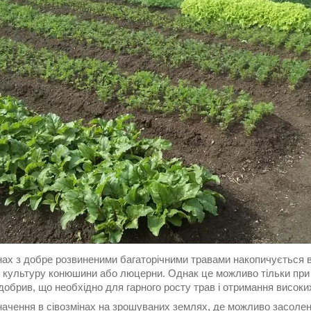
нах з добре розвиненими багаторічними травами накопичується вел
 культуру конюшини або люцерни. Однак це можливо тільки при до
добрив, що необхідно для гарного росту трав і отримання високих
ачення в сівозмінах на зрошуваних землях, де можливо засоленн