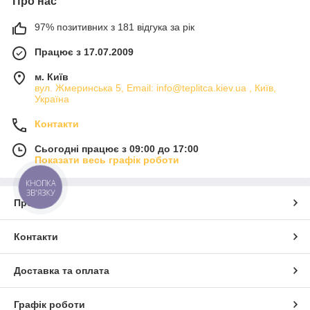
Про нас
97% позитивних з 181 відгука за рік
Працює з 17.07.2009
м. Київ
вул. Жмеринська 5, Email: info@teplitca.kiev.ua , Київ,
Україна
Що таке добра теплиця під плівкою?
Контакти
Кажуть, що вже З давніх - давен популярний
стільниковий полікарбонат для теплішого
Сьогодні працює з 09:00 до 17:00
покриття. Незважаючи на всі його переваги,
Показати весь графік роботи
данники досі використовують плівку для своїх
конструкцій. Це, до речі кажучи, не дивно.
КНОПКА
ЗВ'ЯЗКУ
Полікарбонат коштує досить дорого і в
Про нас
майбутньому гірше пропускає сонячні промені.
Недоліків у нього вистачає. Незважаючи на те,
що ми чесні і гідні. У плівки є багато інших
Контакти
переваг, окрім дешевих. Вона пропускає
максимальну кількість сонячних променів. До
Доставка та оплата
речі, якщо правильно поводитися з плівкою, то
вона зможе досить довго прослужити. Крім того,
Графік роботи
є багато видів плівок. Дехто може покривати аж