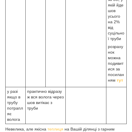
якій йде
шов
усього
на 2%
від
суцільно
ї труби
розраху
нок
можна
подивит
ися за
посилан
ням
тут
у разі
практично відразу
якщо в
ж вся волога через
трубу
шов витікає з
потрапл
труби
яє
волога
Невелика, але якісна
теплиця
на Вашій ділянці з гарним