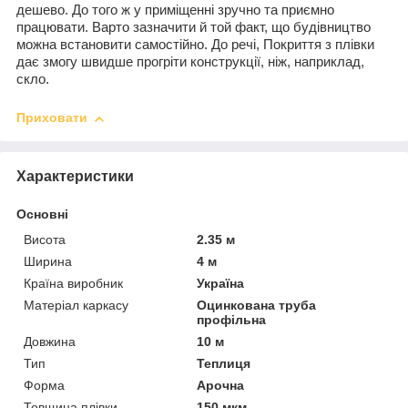
дешево. До того ж у приміщенні зручно та приємно
працювати. Варто зазначити й той факт, що будівництво
можна встановити самостійно. До речі, Покриття з плівки
дає змогу швидше прогріти конструкції, ніж, наприклад,
скло.
Приховати
Характеристики
Основні
Висота
2.35 м
Ширина
4 м
Країна виробник
Україна
Матеріал каркасу
Оцинкована труба
профільна
Довжина
10 м
Тип
Теплиця
Форма
Арочна
Товщина плівки
150 мкм