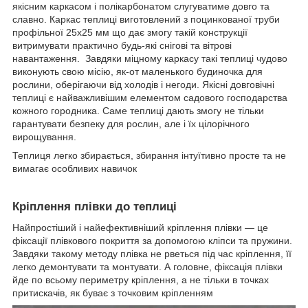
якісним каркасом і полікарбонатом слугуватиме довго та
славно. Каркас теплиці виготовлений з поцинкованої труби
профільної 25х25 мм що дає змогу такій конструкції
витримувати практично будь-які снігові та вітрові
навантаження. Завдяки міцному каркасу такі теплиці чудово
виконують свою місію, як-от маленького будиночка для
рослини, оберігаючи від холодів і негоди. Якісні довговічні
теплиці є найважливішим елементом садового господарства
кожного городника. Саме теплиці дають змогу не тільки
гарантувати безпеку для рослин, але і їх цілорічного
вирощування.
Теплиця легко збирається, збирання інтуїтивно просте та не
вимагає особливих навичок
Кріплення плівки до теплиці
Найпростіший і найефективніший кріплення плівки — це
фіксації плівкового покриття за допомогою кліпси та пружини.
Завдяки такому методу плівка не рветься під час кріплення, її
легко демонтувати та монтувати. А головне, фіксація плівки
йде по всьому периметру кріплення, а не тільки в точках
притискачів, як буває з точковим кріпленням