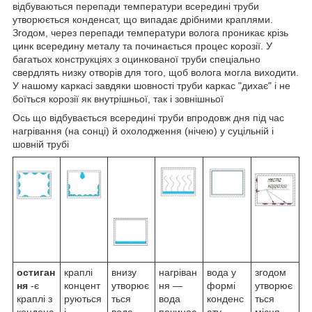
відбуваються перепади температури всередині труби
утворюється конденсат, що випадає дрібними краплями.
Згодом, через перепади температури волога проникає крізь
цинк всередину металу та починається процес корозії. У
багатьох конструкціях з оцинкованої труби спеціально
свердлять низку отворів для того, щоб волога могла виходити.
У нашому каркасі завдяки шовності труби каркас "дихає" і не
боїться корозії як внутрішньої, так і зовнішньої
Ось що відбувається всередині труби впродовж дня під час
нагрівання (на сонці) й охолодження (нічею) у суцільній і
шовній трубі
остиган
краплі
внизу
нагріван
вода у
згодом
ня
-є
концент
утворює
ня —
формі
утворює
краплі з
руються
ться
вода
конденс
ться
конденс
і
вода
починає
ату
місця