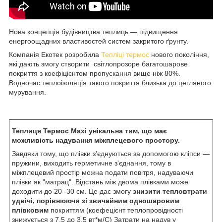
Нова концепція будівництва теплиць — підвищення
енергоощадних властивостей систем закритого ґрунту.
Компанія Екотек розробила
Тепліці термос
нового покоління,
які дають змогу створити світлопрозоре багатошарове
покриття з коефіцієнтом пропускання вище ніж 80%.
Водночас теплоізоляція такого покриття близька до цегляного
мурування.
Теплиця Термос Мaxi унікальна тим, що має
можливість надування міжплецевого простору.
Завдяки тому, що плівки з'єднуються за допомогою кліпси —
пружини, виходить герметичне з'єднання, тому в
міжплецевий простір можна подати повітря, надуваючи
плівки як "матрац". Відстань між двома плівками може
доходити до 20 -30 см. Це дає змогу
знизити тепловтрати
удвічі, порівнюючи зі звичайним одношаровим
плівковим
покриттям (коефецієнт теплопровідності
знижується з 7,5 до 3,5 вт*м/С) Затрати на надув у