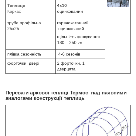
Теплиця
4х10
Каркас
оцинкований
труба профільна
гарячекатанний
25х25
оцинкований
щільність цинкування
180... 250 zn
плівка сезонність
4-6 сезонів
форточки, двері
2 форточки, 1
дверцята
Переваги аркової тепліці Термос над наявними
аналогами конструкції теплиць