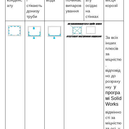
ату
стікають
випаров
осідає
корозії
донизу
ування
на
труби
стінках
За всіх
інших
плюсів
за
міцністю
,
відповід
но до
розраху
у
нку
програ
мі
Solid
Works
відмінно
сті за
міцністю
за осі, у