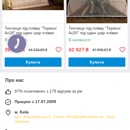
Теплиця під плівку "Термос
Теплиця під плівку "Термос
4х18" під один шар плівки
4х20" під один шар плівки
В наявності
В наявності
39 815
42 927
₴
₴
44 238,89 ₴
47 696,67 ₴
Купити
Купити
Про нас
97% позитивних з 179 відгуків за рік
Працює з 17.07.2009
м. Київ
вул. Жмеринська 5, Email: info@teplitca.kiev.ua , Київ,
Україна