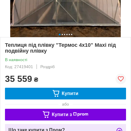
Теплиця під плівку "Термос 4х10" Maxi під
подвійну плівку
В наявності
Код: 27419401
Роздріб
35 559
₴
Купити
або
Купити з
Що таке купити з Пром?