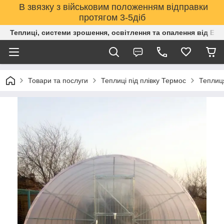
В звязку з військовим положенням відправки
протягом 3-5діб
Теплиці, системи зрошення, освітлення та опалення від Е
Товари та послуги
Теплиці під плівку Термос
Теплиця