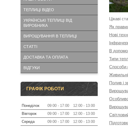
ТЕПЛИЦІ ВІДЕО
Цікаві ст
УКРАЇНСЬКІ ТЕПЛИЦІ ВІД
ВИРОБНИКА
Як прави
Нові техн
ВИРОЩУВАННЯ В ТЕПЛИЦІ
Інфрачер
СТАТТІ
В допомо
ДОСТАВКА ТА ОПЛАТА
Типи тепл
Способи о
ВІДГУКИ
Живильні
Полив і 
ГРАФІК РОБОТИ
Вирощуван
Особливос
Понеділок
09:00
17:00
12:00
13:00
Вирощува
Вівторок
09:00
17:00
12:00
13:00
Світлови
Середа
09:00
17:00
12:00
13:00
Підготовк