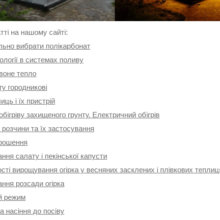
атті на нашому сайті:
льно вибрати полікарбонат
ології в системах поливу
воне тепло
гу городникові
иць і їх пристрій
бігріву захищеного грунту. Електричний обігрів
 розчини та їх застосування
зрошення
ня салату і пекінської капусти
ті вирощування огірка у весняних засклених і плівкових теплиц
ння розсади огірка
й режим
а насіння до посіву