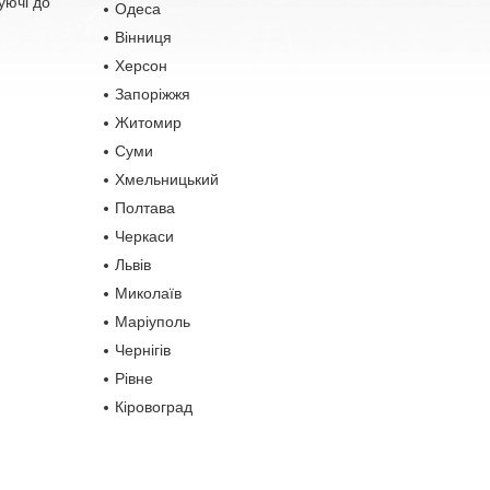
уючі до
Одеса
Вінниця
Херсон
Запоріжжя
Житомир
Суми
Хмельницький
Полтава
Черкаси
Львів
Миколаїв
Маріуполь
Чернігів
Рівне
Кіровоград