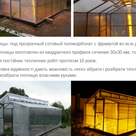
ицы: под прозрачный сотовый поликарбонат с фрамугой во всю 
еплицы изготовлен из квадратного профиля сечения 30х30 мм, то
я постійних тепличних робіт протягом 10 років.
ивні відмінності дають можливість легко зібрати і розібрати т
 розібрати теплицю власними руками.