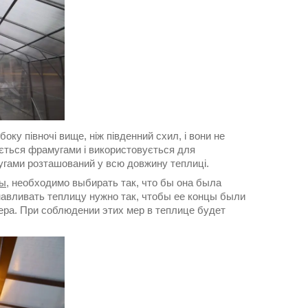
ку півночі вище, ніж південний схил, і вони не
ається фрамугами і використовується для
угами розташований у всю довжину теплиці.
ы
, необходимо выбирать так, что бы она была
авливать теплицу нужно так, чтобы ее концы были
вера. При соблюдении этих мер в теплице будет