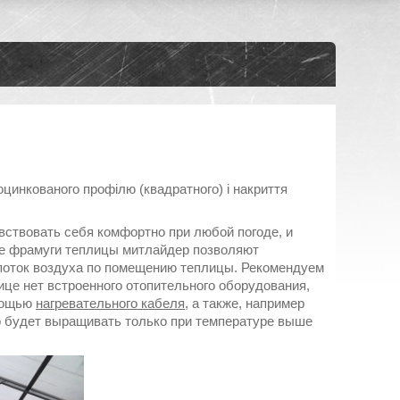
цинкованого профілю (квадратного) і накриття
вствовать себя комфортно при любой погоде, и
ые фрамуги теплицы митлайдер позволяют
поток воздуха по помещению теплицы. Рекомендуем
лице нет встроенного отопительного оборудования,
омощью
нагревательного кабеля
, а также, например
о будет выращивать только при температуре выше