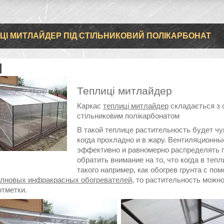
ЦІ МИТЛАЙДЕР ПІД СТІЛЬНИКОВИЙ ПОЛІКАРБОНАТ
Теплиці митлайдер
Каркас
теплиці митлайдер
складається з о
стільниковим полікарбонатом
В такой теплице растительность будет чу
когда прохладно и в жару. Вентиляционн
эффективно и равномерно распределять 
обратить внимание на то, что когда в теп
такого например, как обогрев грунта с п
лновых инфракрасных обогревателей
, то растительность можн
отметки.