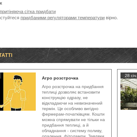
ж
притіняюча сітка придбати
истуйтеся
придбаними регуляторами температури
вірно.
ТАТТІ
28 січ
Агро розстрочка
Агро розстрочка на придбання
теплиці дозволяє встановити
конструкцію одразу, не
відкладаючи на невизначений
термін. Це особливо вигідно
фермерам-початківцям. Кошти
можна спрямувати не тільки на
придбання теплиці, а й
обладнання - систему поливу,
опалення, фітолампи. Завдяки