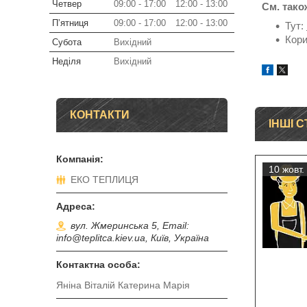
Четвер
09:00
17:00
12:00
13:00
См. тако
Пʼятниця
09:00
17:00
12:00
13:00
Тут:
Кор
Субота
Вихідний
Неділя
Вихідний
КОНТАКТИ
ІНШІ С
10 жовт.
ЕКО ТЕПЛИЦЯ
вул. Жмеринська 5, Email:
info@teplitca.kiev.ua, Київ, Україна
Яніна Віталій Катерина Марія