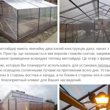
итлайдер мають звичайну двосхилий конструкцію даху: нахил з бо
. Простір, що залишається між верхнім і нижнім скатом, закрив
вання приміщення всередині теплиці митлайдер. Це отвір з фрам
ию, которую Вы планируете использовать для установки
теплиц
ю освещена солнечными лучами на протяжении всего дня. Устан
ены в стороны востока и запада, а по бокам в стороны юга и се
 благоприятный климат для Ваших насаждений.