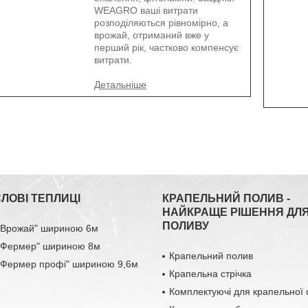
WEAGRO ваші витрати
розподіляються рівномірно, а
врожай, отриманий вже у
перший рік, частково компенсує
витрати.
ЛОВІ ТЕПЛИЦІ
КРАПЕЛЬНИЙ ПОЛИВ -
НАЙКРАЩЕ РІШЕННЯ ДЛ
ПОЛИВУ
 "Врожай" шириною 6м
 "Фермер" шириною 8м
Крапельний полив
 "Фермер профі" шириною 9,6м
Крапельна стрічка
Комплектуючі для крапельної 