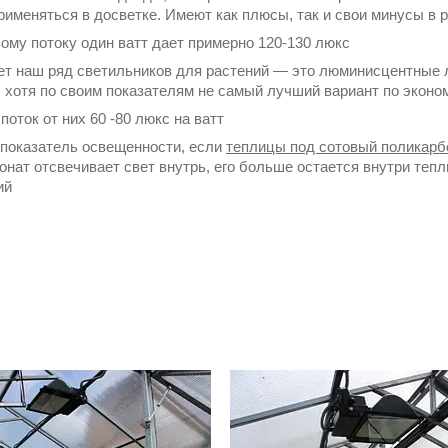
рименяться в досветке. Имеют как плюсы, так и свои минусы в 
вому потоку один ватт дает примерно 120-130 люкс
ет наш ряд светильников для растений ― это люминисцентные 
, хотя по своим показателям не самый лучший вариант по эконо
поток от них 60 -80 люкс на ватт
показатель освещенности, если
теплицы под сотовый поликарб
онат отсвечивает свет внутрь, его больше остается внутри тепл
ий