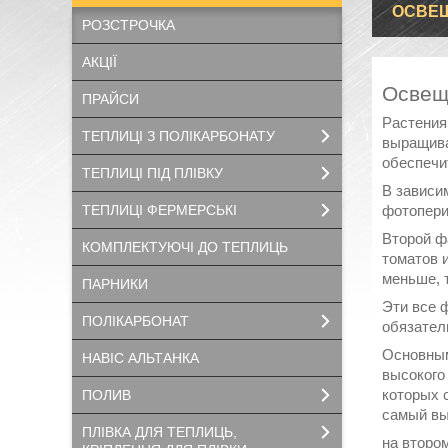
ОСВЕЩ
РОЗСТРОЧКА
АКЦІЇ
Освещ
ПРАЙСИ
Растения,
ТЕПЛИЦІ З ПОЛІКАРБОНАТУ
выращива
обеспечи
ТЕПЛИЦІ ПІД ПЛІВКУ
В зависи
ТЕПЛИЦІ ФЕРМЕРСЬКІ
фотопери
Второй ф
КОМПЛЕКТУЮЧІ ДО ТЕПЛИЦЬ
томатов 
меньше, 
ПАРНИКИ
Эти все 
ПОЛІКАРБОНАТ
обязател
Основным
НАВІС АЛЬТАНКА
высокого
которых 
ПОЛИВ
самый вы
ПЛІВКА ДЛЯ ТЕПЛИЦЬ,
на второ