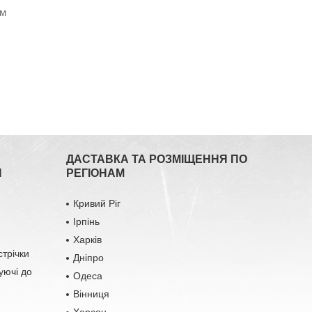
ям
ДАСТАВКА ТА РОЗМІЩЕННЯ ПО
Я
РЕГІОНАМ
Кривий Ріг
Ірпінь
Харків
стрічки
Дніпро
уючі до
Одеса
Вінниця