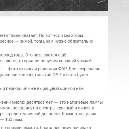
вета также хватает. Но вот если мы хотим
ересное ― зимой, тогда нам нужно обязательно
период года. Это называется ещё
 в июле, то вряд ли получим хороший урожай.
ют ― фото активная радиация ФАР. Для созревания
деленное количество этой ФАР, и если будет
ный период, или же выращивать зимой нам
жении многих десятков лет ― это натриевые лампы
симально сдвинут в спектры красный и синий, в
ы среди тепличной досветки. Кроме того, у них
 ― 160 люкс
 по применяемости, благодаря чему начинают