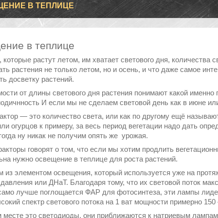
ЕНИЕ В ТЕПЛИЦЕ
ение в теплице
 которые растут летом, им хватает светового дня, количества с
ть растения не только летом, но и осень, и что даже самое инт
ть досветку растений.
мости от длины светового дня растения понимают какой именно 
одичнность И если мы не сделаем световой день как в июне или
актор ― это количество света, или как по другому ещё называ
или огурцов к примеру, за весь период вегетации надо дать опре
тогда ну никак не получим опять же урожая.
факторы говорят о том, что если мы хотим продлить вегетацион
ьна нужно освещение в теплице для роста растений.
 из элементом освещения, который используется уже на протя
 давления или ДНаТ. Благодаря тому, что их световой поток мак
само лучше поглощается ФАР для фотосинтеза, эти лампы лидер
сокий спектр светового потока на 1 ват мощности примерно 150
м месте это светодиоды, они приближаются к натриевым лампам