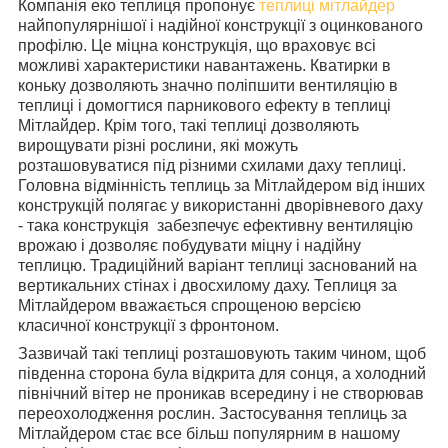
Компанія еко теплиця пропонує
теплиці мітлайдер
найпопулярнішої і надійної конструкції з оцинкованого
профілю. Це міцна конструкція, що враховує всі
можливі характеристики навантажень. Кватирки в
коньку дозволяють значно поліпшити вентиляцію в
теплиці і домогтися парникового ефекту в теплиці
Мітлайдер. Крім того, такі теплиці дозволяють
вирощувати різні рослини, які можуть
розташовуватися під різними схилами даху теплиці.
Головна відмінність теплиць за Мітлайдером від інших
конструкцій полягає у використанні дворівневого даху
- така конструкція забезпечує ефективну вентиляцію
врожаю і дозволяє побудувати міцну і надійну
теплицю. Традиційний варіант теплиці заснований на
вертикальних стінах і двосхилому даху. Теплиця за
Мітлайдером вважається спрощеною версією
класичної конструкції з фронтоном.
Зазвичай такі теплиці розташовують таким чином, щоб
південна сторона була відкрита для сонця, а холодний
північний вітер не проникав всередину і не створював
переохолодження рослин. Застосування теплиць за
Мітлайдером стає все більш популярним в нашому