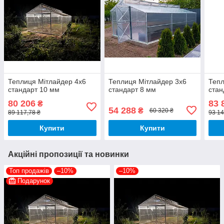
Теплиця Мітлайдер 4х6
Теплиця Мітлайдер 3х6
Тепл
стандарт 10 мм
стандарт 8 мм
стан
80 206
83 
₴
54 288
₴
60 320 ₴
89 117,78 ₴
93 14
Купити
Купити
Акційні пропозиції та новинки
Топ продажів
–10%
–10%
Подарунок