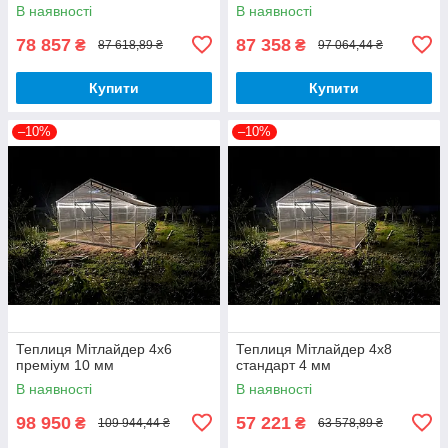
В наявності
В наявності
78 857
87 358
₴
₴
87 618,89 ₴
97 064,44 ₴
Купити
Купити
–10%
–10%
Теплиця Мітлайдер 4х6
Теплиця Мітлайдер 4х8
преміум 10 мм
стандарт 4 мм
В наявності
В наявності
98 950
57 221
₴
₴
109 944,44 ₴
63 578,89 ₴