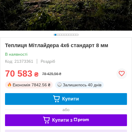
Теплиця Мітлайдера 4х6 стандарт 8 мм
В наявності
Код: 21373361
Роздріб
70 583
₴
78 425,56 ₴
Економія
7842.56 ₴
Залишилось
40 днів
Купити
або
Купити з