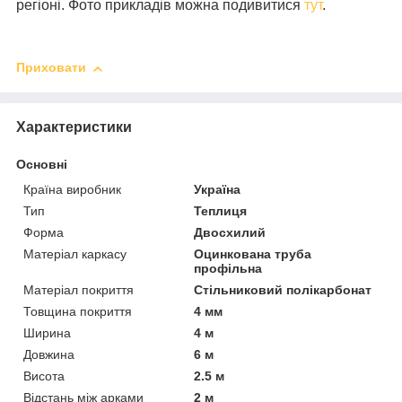
регіоні. Фото прикладів можна подивитися
тут
.
Приховати
Характеристики
Основні
Країна виробник
Україна
Тип
Теплиця
Форма
Двосхилий
Матеріал каркасу
Оцинкована труба
профільна
Матеріал покриття
Стільниковий полікарбонат
Товщина покриття
4 мм
Ширина
4 м
Довжина
6 м
Висота
2.5 м
Відстань між арками
2 м