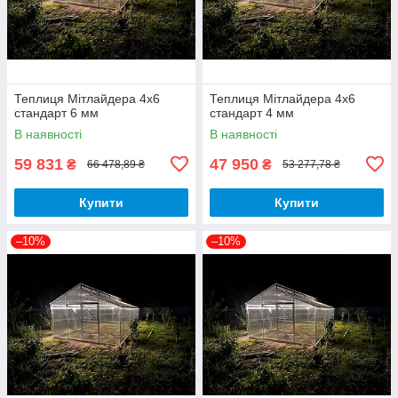
Теплиця Мітлайдера 4х6
Теплиця Мітлайдера 4х6
стандарт 6 мм
стандарт 4 мм
В наявності
В наявності
59 831
47 950
₴
₴
66 478,89 ₴
53 277,78 ₴
Купити
Купити
–10%
–10%