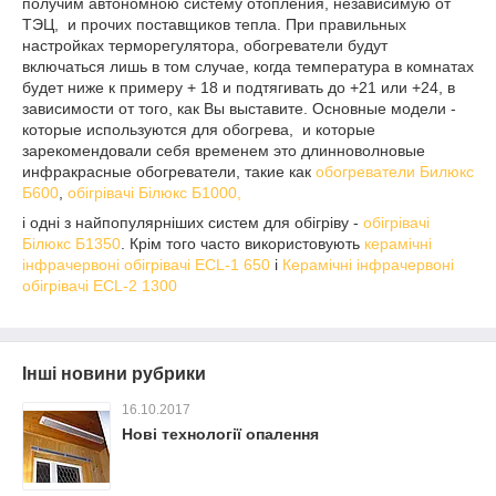
получим автономною систему отопления, независимую от
ТЭЦ, и прочих поставщиков тепла. При правильных
настройках терморегулятора, обогреватели будут
включаться лишь в том случае, когда температура в комнатах
будет ниже к примеру + 18 и подтягивать до +21 или +24, в
зависимости от того, как Вы выставите. Основные модели -
которые используются для обогрева, и которые
зарекомендовали себя временем это длинноволновые
инфракрасные обогреватели, такие как
обогреватели Билюкс
Б600
,
обігрівачі Білюкс Б1000,
і одні з найпопулярніших систем для обігріву -
обігрівачі
Білюкс Б1350
. Крім того часто використовують
керамічні
інфрачервоні обігрівачі ECL-1 650
і
Керамічні інфрачервоні
обігрівачі ECL-2 1300
Інші новини рубрики
16.10.2017
Нові технології опалення