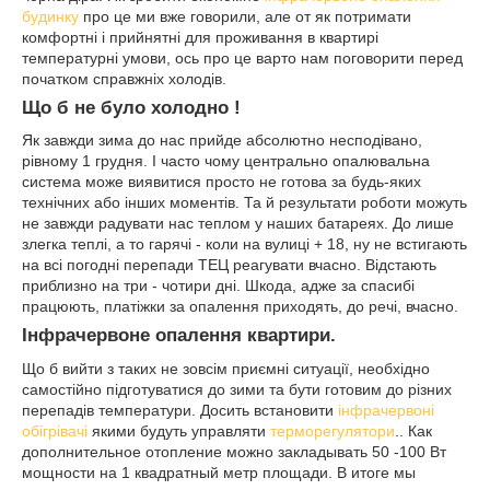
будинку
про це ми вже говорили, але от як потримати
комфортні і прийнятні для проживання в квартирі
температурні умови, ось про це варто нам поговорити перед
початком справжніх холодів.
Що б не було холодно !
Як завжди зима до нас прийде абсолютно несподівано,
рівному 1 грудня. І часто чому центрально опалювальна
система може виявитися просто не готова за будь-яких
технічних або інших моментів. Та й результати роботи можуть
не завжди радувати нас теплом у наших батареях. До лише
злегка теплі, а то гарячі - коли на вулиці + 18, ну не встигають
на всі погодні перепади ТЕЦ реагувати вчасно. Відстають
приблизно на три - чотири дні. Шкода, адже за спасибі
працюють, платіжки за опалення приходять, до речі, вчасно.
Інфрачервоне опалення квартири.
Що б вийти з таких не зовсім приємні ситуації, необхідно
самостійно підготуватися до зими та бути готовим до різних
перепадів температури. Досить встановити
інфрачервоні
обігрівачі
якими будуть управляти
терморегулятори
.. Как
дополнительное отопление можно закладывать 50 -100 Вт
мощности на 1 квадратный метр площади. В итоге мы