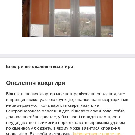
Електричне опалення квартири
Опалення квартири
Більшість наших квартир має централізоване опалення, яке
в-принципі виконує свою функцію, опалює наші квартири і ми
не замерзаємо. І хоча вартість квартплати ціна
централізованого опалення для кінцевого споживача, тобто
для нас постійно зростає, у більшості випадків нам просто
нікуди діватися, і зимовий період ставати справжнім ударом
по сімейному бюджету, в якому може з'явитися справжня
чорна діра. Як зробити економне
інфрачервоне опалення