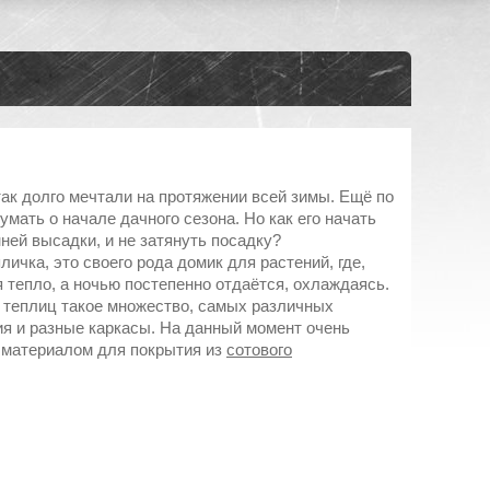
так долго мечтали на протяжении всей зимы. Ещё по
мать о начале дачного сезона. Но как его начать
нней высадки, и не затянуть посадку?
пличка, это своего рода домик для растений, где,
 тепло, а ночью постепенно отдаётся, охлаждаясь.
 теплиц такое множество, самых различных
я и разные каркасы. На данный момент очень
 материалом для покрытия из
сотового