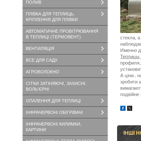
ПОЛИВ
ПЛІВКА ДЛЯ ТЕПЛИЦЬ,
КРІПЛЕННЯ ДЛЯ ПЛІВКИ
АВТОМАТИЧНЕ ПРОВІТРЮВАННЯ
В ТЕПЛИЦІ (ТЕРМОВЕНТ)
стекла, а
наблюдае
ВЕНТИЛЯЦІЯ
Именно д
Теплицы 
ВСЕ ДЛЯ САДУ
профиля,
установи
АГРОВОЛОКНО
А ціни.. 
зробити щ
СІТКИ ЗАТІНЯЮЧІ, ЗАХИСНІ,
вимагают
ВОЛЬ'ЄРНІ
подвійне 
ОПАЛЕННЯ ДЛЯ ТЕПЛИЦІ
ІНФРАЧЕРВОНІ ОБІГРІВАЧІ
ІНФРАЧЕРВОНІ КИЛИМКИ,
КАРТИНИ
ІНШІ 