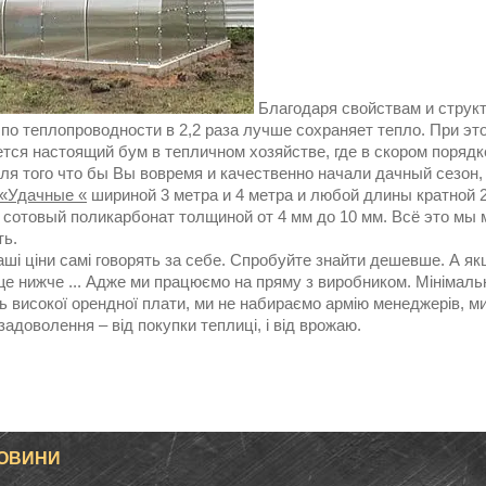
Благодаря свойствам и структ
 по теплопроводности в 2,2 раза лучше сохраняет тепло. При эт
тся настоящий бум в тепличном хозяйстве, где в скором порядк
ля того что бы Вы вовремя и качественно начали дачный сезон,
«Удачные «
шириной 3 метра и 4 метра и любой длины кратной 2
 сотовый поликарбонат толщиной от 4 мм до 10 мм. Всё это мы
ть.
наші ціни самі говорять за себе. Спробуйте знайти дешевше. А я
е нижче ... Адже ми працюємо на пряму з виробником. Мінімальні
ь високої орендної плати, ми не набираємо армію менеджерів, м
задоволення – від покупки теплиці, і від врожаю.
НОВИНИ