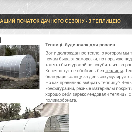
АЩИЙ ПОЧАТОК ДАЧНОГО СЕЗОНУ - З ТЕПЛИЦЕЮ
Теплиці -будиночок для рослин
Вот и долгожданное тепло, о котором мы 
ночам бывают заморозки, но пора уже поду
так что бы и урожай не погубить из -за ра
Конечно тут не обойтись без
теплицы
. Те
благодаря солнцу за день аккумулируется
Но как правильно выбрать теплицу? Ведь
конфигураций, разные материалы покрыти
хорошо себя зарекомендовали теплицы с
поликарбоната
,