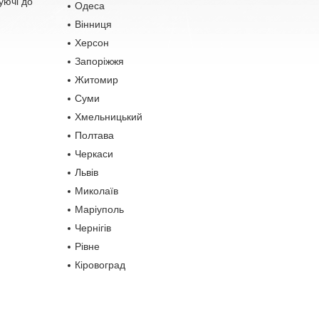
уючі до
Одеса
Вінниця
Херсон
Запоріжжя
Житомир
Суми
Хмельницький
Полтава
Черкаси
Львів
Миколаїв
Маріуполь
Чернігів
Рівне
Кіровоград