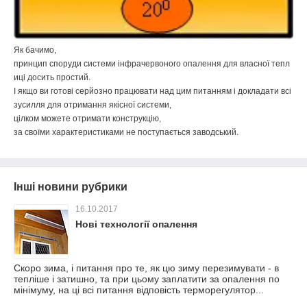
Як
бачимо
,
принцип
споруди
системи
інфрачервоного
опалення
для
власної
тепл
иці
досить
простий
.
І
якщо
ви
готові
серйозно
працювати
над
цим
питанням
і
докладати
всі
зусилля
для
отримання
якісної
системи
,
цілком
можете
отримати
конструкцію
,
за
своїми
характеристиками
не
поступається
заводський
.
Інші новини рубрики
16.10.2017
Нові технології опалення
Скоро зима, і питання про те, як цю зиму перезимувати - в
тепліше і затишно, та при цьому заплатити за опалення по
мінімуму, на ці всі питання відповість терморегулятор...