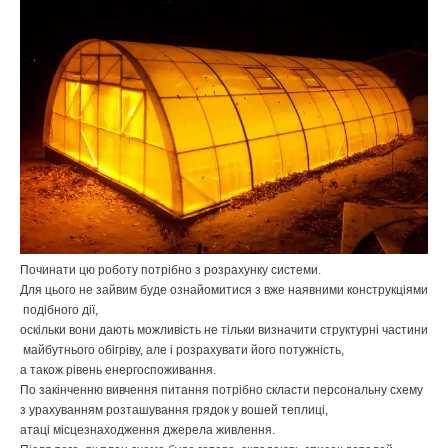
Починати
цю
роботу
потрібно
з
розрахунку
системи
.
Для
цього
не
зайвим
буде
ознайомитися
з
вже
наявними
конструкціями
подібного
дії
,
оскільки
вони
дають
можливість
не
тільки
визначити
структурні
частини
майбутнього
обігріву
,
але
і
розрахувати
його
потужність
,
а
також
рівень
енергоспоживання
.
По
закінченню
вивчення
питання
потрібно
скласти
персональну
схему
з
урахуванням
розташування
грядок
у
вошей
теплиці
,
атаці
місцезнаходження
джерела
живлення
.