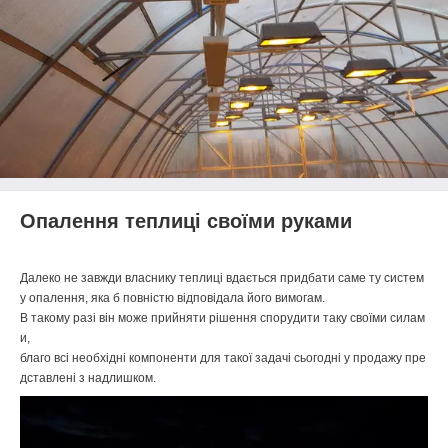
Опалення теплиці своїми руками
Далеко
не
завжди
власнику
теплиці
вдається
придбати
саме
ту
систем
у
опалення
,
яка
б
повністю
відповідала
його
вимогам
.
В
такому
разі
він
може
прийняти
рішення
спорудити
таку
своїми
силам
и
,
благо
всі
необхідні
компоненти
для
такої
задачі
сьогодні
у
продажу
пре
дставлені
з
надлишком
.