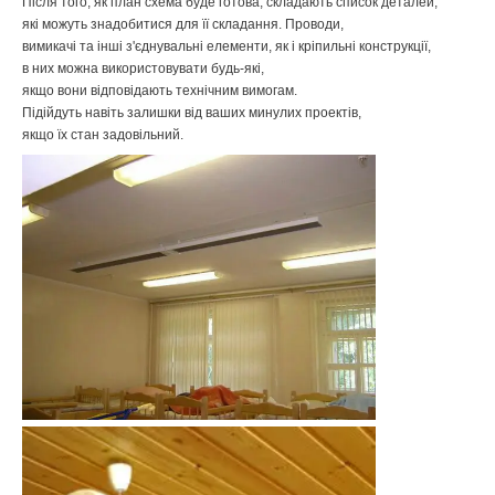
Після
того
,
як
план
схема
буде
готова
,
складають
список
деталей
,
які
можуть
знадобитися
для
її
складання
.
Проводи
,
вимикачі
та
інші
з'єднувальні
елементи
,
як
і
кріпильні
конструкції
,
в
них
можна
використовувати
будь-які
,
якщо
вони
відповідають
технічним
вимогам
.
Підійдуть
навіть
залишки
від
ваших
минулих
проектів
,
якщо
їх
стан
задовільний
.