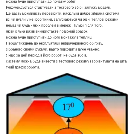
можна
буде
приступати
до
початку
робіт
.
Рекомендується
стартувати
з
тестового
збір
і
запуску
моделі
.
Це
дасть
можливість
перевірити
,
наскільки
добре
зібрана
система
,
всі
чи
вузли
у
неї
робітники
,
запускаються
чи
різні
теплові
режими
,
немає
чи
будь
- яких
проблем
в
мережі
.
Тільки
після
того
,
як
ви
кілька
разів
використаєте
подібний
зразок
,
можна
буде
приступити
до
його
монтажу
в
теплиці
.
Першу
тиждень
до
експлуатації
інфрачервоного
обігріву
,
зібраного
своїми
руками
,
варто
підходити
дуже
уважно
.
Якщо
за
цей
період
в
його
роботі
не
буде
збоїв
,
систему
можна
буде
вивести
з
тестового
режиму
і
зорієнтувати
на
шта
тний
графік
роботи
.