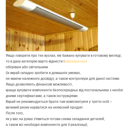
Якщо
говорити
про
тих
вузлах
,
які
бажано
купувати
в
готовому
вигляді
,
то
в
дану
категорію
варто
віднести
і
нфракрасные
обігрівачі
або
світильники
(
їх
вкрай
складно
зробити
в
домашніх
умовах
,
не
маючи
належного
досвіду
),
а
також
контролери
для
даної
системи
.
Якщо
дозволяють
фінансові
можливості
,
краще
купувати
компоненти
безпосередньо
від
постачальника
з
необхі
дними
сертифікатами
,
а
також
інструкціями
.
Вкрай
не
рекомендується
брати
такі
комплектуючі
у
третіх
осіб
–
великий
ризик
нарватися
на
неякісний
продукт
.
Після
того
,
як
у
вас
на
руках
з'явиться
готова
схема
складання
деталей
,
а
також
всі
необхідні
компоненти
для
її
реалізації
,