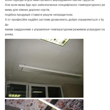
Вони
підходять
для
аматорського
вирощування
овочів
і
фруктів
.
Але
коли
мова
йде
про
забезпечення
специфічного
температурного
ре
жиму
для
ніжних
дорогих
сортів
,
подібна
продукція
ставати
рішуче
непридатною
.
А
от
професійні
надійні
системи
дозволяють
добре
справляються
з
бу
дь-
якими
завданнями
з
управління
температурним
режимом
усередині
па
рника
.