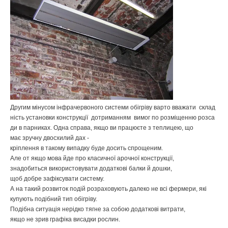
Другим
мінусом
інфрачервоного
системи
обігріву
варто
вважати
склад
ність
установки
конструкції
дотриманням
вимог
по
розміщенню
розса
ди
в
парниках
.
Одна
справа
,
якщо
ви
працюєте
з
теплицею
,
що
має
зручну
двосхилий
дах
-
кріплення
в
такому
випадку
буде
досить
спрощеним
.
Але
от
якщо
мова
йде
про
класичної
арочної
конструкції
,
знадобиться
використовувати
додаткові
балки
й
дошки
,
щоб
добре
зафіксувати
систему
.
А
на
такий
розвиток
подій
розраховують
далеко
не
всі
фермери
,
які
купують
подібний
тип
обігріву
.
Подібна
ситуація
нерідко
тягне
за
собою
додаткові
витрати
,
якщо
не
зрив
графіка
висадки
рослин
.