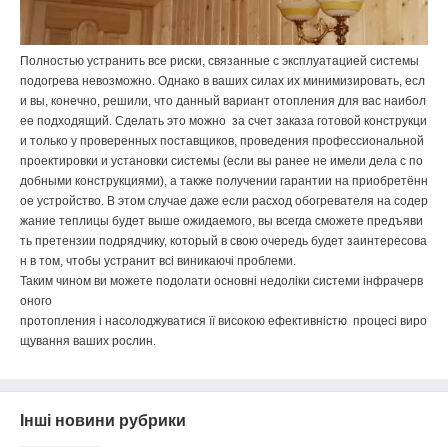
Полностью
устранить
все
риски
,
связанные
с
эксплуатацией
системы
подогрева
невозможно
.
Однако
в
ваших
силах
их
минимизировать
,
есл
и
вы
,
конечно
,
решили
,
что
данный
вариант
отопления
для
вас
наибол
ее
подходящий
.
Сделать
это
можно
за
счет
заказа
готовой
конструкци
и
только
у
проверенных
поставщиков
,
проведения
профессиональной
проектировки
и
установки
системы
(
если
вы
ранее
не
имели
дела
с
по
добными
конструкциями
),
а
также
получении
гарантии
на
приобретённ
ое
устройство
.
В
этом
случае
даже
если
расход
обогревателя
на
содер
жание
теплицы
будет
выше
ожидаемого
,
вы
всегда
сможете
предъяви
ть
претензии
подрядчику
,
который
в
свою
очередь
будет
заинтересова
н
в
том
,
чтобы
устранит
всі
виникаючі
проблеми
.
Таким
чином
ви
можете
подолати
основні
недоліки
системи
інфрачерв
оного
про
топления
і
насолоджуватися
її
високою
ефективністю
процесі
виро
щування
ваших
рослин
.
Інші новини рубрики