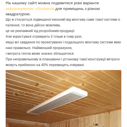
На нашому сайті можна подивитися різні варіанти
інфрачервоних обігрівачів
для приміщень з різною
квадратурою.
Що
ж
стосується
підвищеної
економії
від
монтажу
саме
такої
системи
о
палення
,
то
вона
дійсно
можлива
,
це
не
рекламний
хід
розробників
продукції
.
Але
користувачі
отримують
її
тільки
в
тому
разі
,
якщо
всі
завдання
по
проектуванні
і
подальшого
монтажу
системи
вико
нані
правильно
.
Найменший
прорахунок
,
і
витрата
тепла
може
значно
збільшитися
.
При
неправильному
ж
плануванні
і
установці
такої
конструкції
витрати
можуть
приблизно
на
40
%
перевищить
очікувані
.