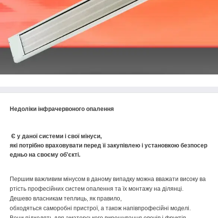
Недоліки
інфрачервоного
опалення
Є
у
даної
системи
і
свої
мінуси
,
які
потрібно
враховувати
перед
її
закупівлею
і
установкою
безпосер
едньо
на
своєму
об'єкті
.
Першим
важливим
мінусом
в
даному
випадку
можна
вважати
високу
ва
ртість
професійних
систем
опалення
та
їх
монтажу
на
ділянці
.
Дешево
власникам
теплиць
,
як
правило
,
обходяться
саморобні
пристрої
,
а
також
напівпрофесійні
моделі
.