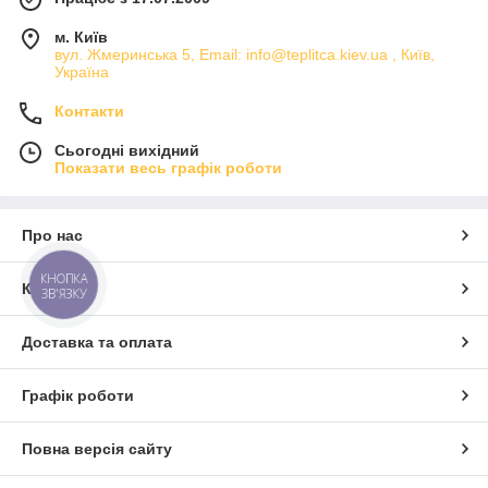
м. Київ
вул. Жмеринська 5, Email: info@teplitca.kiev.ua , Київ,
Україна
Контакти
Сьогодні вихідний
Показати весь графік роботи
Про нас
КНОПКА
Контакти
ЗВ'ЯЗКУ
Доставка та оплата
Графік роботи
Повна версія сайту