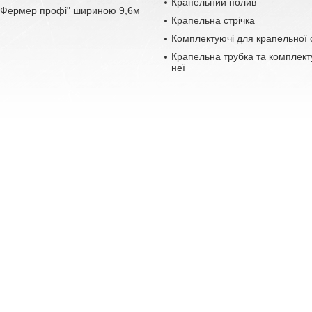
Крапельний полив
 "Фермер профі" шириною 9,6м
Крапельна стрічка
Комплектуючі для крапельної 
Крапельна трубка та комплект
неї