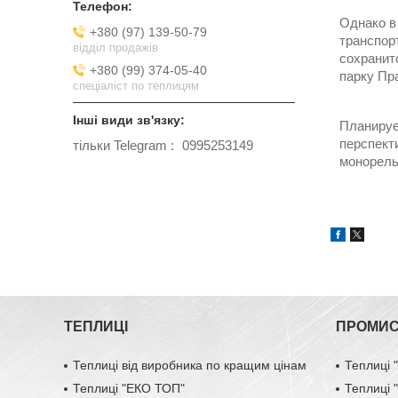
Однако в
+380 (97) 139-50-79
транспор
відділ продажів
сохранит
+380 (99) 374-05-40
парку Пр
спеціаліст по теплицям
Планируе
перспект
тільки Telegram
0995253149
монорель
ТЕПЛИЦІ
ПРОМИС
Теплиці від виробника по кращим цінам
Теплиці
Теплиці "ЕКО ТОП"
Теплиці