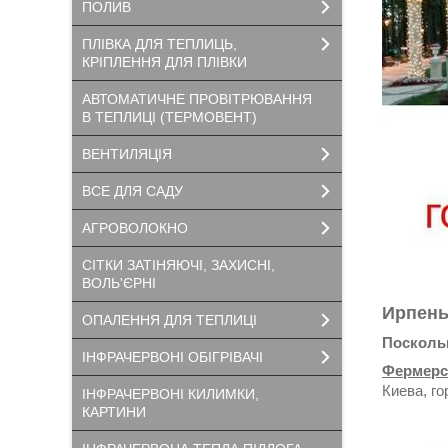
ПОЛИВ
ПЛІВКА ДЛЯ ТЕПЛИЦЬ,
КРІПЛЕННЯ ДЛЯ ПЛІВКИ
АВТОМАТИЧНЕ ПРОВІТРЮВАННЯ
В ТЕПЛИЦІ (ТЕРМОВЕНТ)
ВЕНТИЛЯЦІЯ
ВСЕ ДЛЯ САДУ
АГРОВОЛОКНО
СІТКИ ЗАТІНЯЮЧІ, ЗАХИСНІ,
ВОЛЬ'ЄРНІ
Ирпень
ОПАЛЕННЯ ДЛЯ ТЕПЛИЦІ
Поскольк
ІНФРАЧЕРВОНІ ОБІГРІВАЧІ
Фермерс
Киева, г
ІНФРАЧЕРВОНІ КИЛИМКИ,
КАРТИНИ