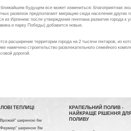
 ближайшем будущем все может измениться: благоприятная экол
тных развязок предполагают миграцию сюда населения других го
ся из Ирпенем: после утверждения генплана развития города к
авика и парку Победы) добавится новые.
тся расширение территории города на 2 тысячи гектаров, из кот
иве намечено строительство развлекательного семейного компле
совой дорогой.
ЛОВІ ТЕПЛИЦІ
КРАПЕЛЬНИЙ ПОЛИВ -
НАЙКРАЩЕ РІШЕННЯ ДЛ
ПОЛИВУ
 "Врожай" шириною 6м
 "Фермер" шириною 8м