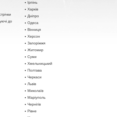
Ірпінь
Харків
стрічки
Дніпро
уючі до
Одеса
Вінниця
Херсон
Запоріжжя
Житомир
Суми
Хмельницький
Полтава
Черкаси
Львів
Миколаїв
Маріуполь
Чернігів
Рівне