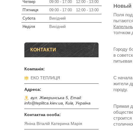
Четвер
09:00
17:00
12:00
13:00
Новый 
Пʼятниця
09:00
17:00
12:00
13:00
Поля под
Субота
Вихідний
пытаются 
Капельн
Неділя
Вихідний
толчком 
Городу бо
КОНТАКТИ
в советс
питьевая
С начала
ЕКО ТЕПЛИЦЯ
жители др
городу.
вул. Жмеринська 5, Email:
info@teplitca.kiev.ua, Київ, Україна
Прямая д
обществе
строится
Яніна Віталій Катерина Марія
столичног