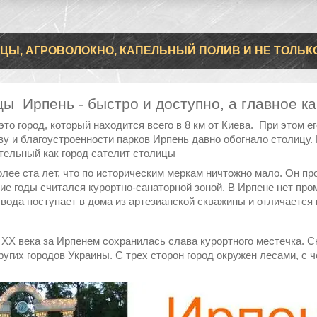
ЦЫ, АГРОВОЛОКНО, КАПЕЛЬНЫЙ ПОЛИВ И НЕ ТОЛЬК
ы Ирпень - быстро и доступно, а главное к
это город, который находится всего в 8 км от Киева. При этом 
ву и благоустроенности парков Ирпень давно обогнало столицу.
тельный как город сателит столицы
лее ста лет, что по историческим меркам ничтожно мало. Он про
кие годы считался курортно-санаторной зоной. В Ирпене нет пр
 вода поступает в дома из артезианской скважины и отличается 
 XX века за Ирпенем сохранилась слава курортного местечка. 
угих городов Украины. С трех сторон город окружен лесами, с ч