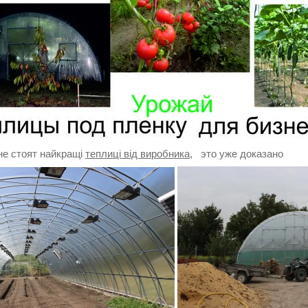
не стоят найкращі
теплиці від виробника
, это уже доказано