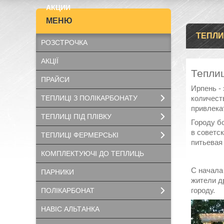
АКЦИИ
ТЕПЛИ
РОЗСТРОЧКА
АКЦІЇ
Теплиц
ПРАЙСИ
Ирпень - 
количест
ТЕПЛИЦІ З ПОЛІКАРБОНАТУ
привлека
ТЕПЛИЦІ ПІД ПЛІВКУ
Городу бо
в советс
ТЕПЛИЦІ ФЕРМЕРСЬКІ
питьевая
КОМПЛЕКТУЮЧІ ДО ТЕПЛИЦЬ
С начала
ПАРНИКИ
жители др
городу.
ПОЛІКАРБОНАТ
НАВІС АЛЬТАНКА