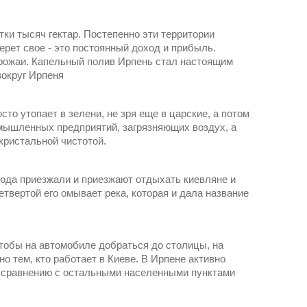
и тысяч гектар. Постепенно эти территории
берет свое - это постоянный доход и прибыль.
рожаи. Капельный полив Ирпень стал настоящим
вокруг Ирпеня
сто утопает в зелени, не зря еще в царские, а потом
омышленных предприятий, загрязняющих воздух, а
кристальной чистотой.
Сюда приезжали и приезжают отдыхать киевляне и
етвертой его омывает река, которая и дала название
чтобы на автомобиле добраться до столицы, на
о тем, кто работает в Киеве. В Ирпене активно
 по сравнению с остальными населенными пунктами