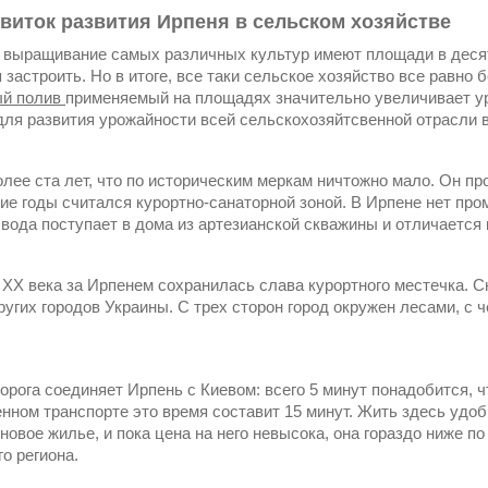
виток развития Ирпеня в сельском хозяйстве
 выращивание самых различных культур имеют площади в десятк
застроить. Но в итоге, все таки сельское хозяйство все равно 
ый полив
применяемый на площадях значительно увеличивает у
для развития урожайности всей сельскохозяйтсвенной отрасли 
лее ста лет, что по историческим меркам ничтожно мало. Он про
кие годы считался курортно-санаторной зоной. В Ирпене нет пр
 вода поступает в дома из артезианской скважины и отличается 
 XX века за Ирпенем сохранилась слава курортного местечка. 
угих городов Украины. С трех сторон город окружен лесами, с ч
орога соединяет Ирпень с Киевом: всего 5 минут понадобится, 
нном транспорте это время составит 15 минут. Жить здесь удобн
 новое жилье, и пока цена на него невысока, она гораздо ниже
о региона.