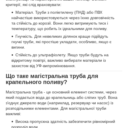
критерії, які слід враховувати:
Матеріал. Труби з поліетилену (ПНД) або ПВХ
найчастіше використовуються через їхню довговічність
та стійкість до корозії. Вони легко витримують тиск і
температуру, що робить їх ідеальними для поливу.
Гнучкість. Для невеликих ділянок краще підійдуть
гнучкі труби, які простіше укладати, особливо, якщо є
вигини.
Стійкість до ультрафіолету. Якщо труби будуть на
відкритому повітрі, важливо вибирати матеріали із
захистом від УФ-випромінювання.
Що таке магістральна труба для
крапельного поливу?
Магістральна труба - це основний елемент системи, через
який подається вода до крапельниць або сліпих труб. Вона
з'єднує джерело води (наприклад, резервуар чи насос) із
розподільними елементами. Для магістральної труби
важливі:
Висока пропускна здатність забезпечити рівномірний
розподіл води.