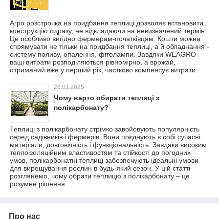
Агро розстрочка на придбання теплиці дозволяє встановити
конструкцію одразу, не відкладаючи на невизначений термін.
Це особливо вигідно фермерам-початківцям. Кошти можна
спрямувати не тільки на придбання теплиці, а й обладнання -
систему поливу, опалення, фітолампи. Завдяки WEAGRO
ваші витрати розподіляються рівномірно, а врожай,
отриманий вже у перший рік, частково компенсує витрати.
28.01.2025
Чому варто обирати теплиці з
полікарбонату?
Теплиці з полікарбонату стрімко завойовують популярність
серед садівників і фермерів. Вони поєднують в собі сучасні
матеріали, довговічність і функціональність. Завдяки високим
теплоізоляційним властивостям та стійкості до погодних
умов, полікарбонатні теплиці забезпечують ідеальні умови
для вирощування рослин в будь-який сезон. У цій статті
розглянемо, чому обрати теплицю з полікарбонату – це
розумне рішення.
Про нас