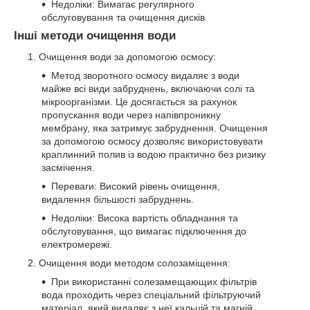
Недоліки: Вимагає регулярного
обслуговування та очищення дисків.
Інші методи очищення води
Очищення води за допомогою осмосу:
Метод зворотного осмосу видаляє з води
майже всі види забруднень, включаючи солі та
мікроорганізми. Це досягається за рахунок
пропускання води через напівпроникну
мембрану, яка затримує забруднення. Очищення
за допомогою осмосу дозволяє використовувати
краплинний полив із водою практично без ризику
засмічення.
Переваги: Високий рівень очищення,
видалення більшості забруднень.
Недоліки: Висока вартість обладнання та
обслуговування, що вимагає підключення до
електромережі.
Очищення води методом солозаміщення:
При використанні солезамещающих фільтрів
вода проходить через спеціальний фільтруючий
матеріал, який видаляє з неї кальцій та магній,