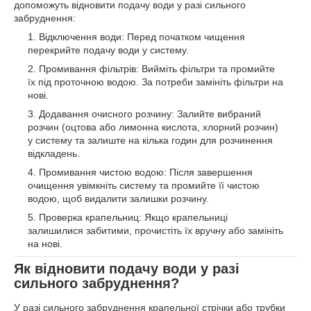
допоможуть відновити подачу води у разі сильного
забруднення:
Відключення води: Перед початком чищення
перекрийте подачу води у систему.
Промивання фільтрів: Вийміть фільтри та промийте
їх під проточною водою. За потреби замініть фільтри на
нові.
Додавання очисного розчину: Залийте вибраний
розчин (оцтова або лимонна кислота, хлорний розчин)
у систему та залиште на кілька годин для розчинення
відкладень.
Промивання чистою водою: Після завершення
очищення увімкніть систему та промийте її чистою
водою, щоб видалити залишки розчину.
Проверка крапельниц: Якщо крапельниці
залишилися забитими, прочистіть їх вручну або замініть
на нові.
Як відновити подачу води у разі
сильного забруднення?
У разі сильного забруднення крапельної стрічки або трубки