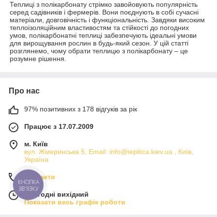
Теплиці з полікарбонату стрімко завойовують популярність
серед садівників і фермерів. Вони поєднують в собі сучасні
матеріали, довговічність і функціональність. Завдяки високим
теплоізоляційним властивостям та стійкості до погодних
умов, полікарбонатні теплиці забезпечують ідеальні умови
для вирощування рослин в будь-який сезон. У цій статті
розглянемо, чому обрати теплицю з полікарбонату – це
розумне рішення.
Про нас
97% позитивних з 178 відгуків за рік
Працює з 17.07.2009
м. Київ
вул. Жмеринська 5, Email: info@teplitca.kiev.ua , Київ,
Україна
Контакти
КНОПКА
ЗВ'ЯЗКУ
Сьогодні вихідний
Показати весь графік роботи