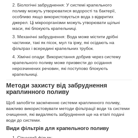
Біологічні забруднення: У системі крапельного
поливу можуть утворюватися водорості та бактерії,
особливо якщо використовується вода з відкритих
джерел. Ці мікроорганізми можуть утворювати щільні
маси, які блокують крапельниці.
Механічні забруднення: Вода може містити дрібні
частинки, такі як пісок, мул та іржу, які осідають на
фільтрах і всередині крапельних трубок.
Хімічні опади: Використання добрив через систему
крапельного поливу може призвести до осідання
нерозчинених речовин, які поступово блокують
крапельниці.
Методи захисту від забруднення
краплинного поливу
Щоб запобігти засміченню системи краплинного поливу,
важливо використовувати методи фільтрації води та системи
очищення, які видаляють забруднення ще на етапі подачі
води до системи.
Види фільтрів для крапельного поливу
Сітчастий фільтр: