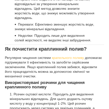
відповідальні за утворення мінеральних
відкладень. Цей метод дозволяє знизити
жорсткість води, що знижує можливість утворення
відкладень.
Переваги: Ефективно зменшує жорсткість води,
знижує мінеральні відкладення.
Недоліки: Підходить лише для видалення
солей жорсткості, не видаляє інші забруднення.
Як почистити краплинний полив?
Регулярне чищення системи
крапельного поливу
допомагає
підтримувати її ефективність та запобігти серйозним
засміченням. Якщо краплинний полив забився, відновити
його працездатність можна за допомогою хімічної чи
механічної очистки.
Використовувані розчини для чищення
краплинного поливу
Розчин оцтової кислоти: Підходить для видалення
мінеральних відкладень. Для цього додають оцтову
кислоту у воду у концентрації 1-2%. Цей розчин
пропускають через систему на декілька годинників, а