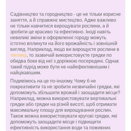
Садівництво та городництво - це не тільки корисне
заняття, а й справжнє мистецтво. Адже важливо
не тільки навчитися вирощувати рослини, а й
зробити це красиво та ефективно. Іноді навіть
невеликі зміни в оформленні городу можуть
істотно вплинути на його врожайність і зовнішній
вигляд. Наприклад, якщо ви вирощуєте рослини в
теплиці
, то зазвичай використовуєте грядки по
обидва боки від неї з доріжкою посередині. Однак
такий підхід може бути не найефективнішим і
найцікавішим.
Подивімось на це по-іншому. Чому б не
покреативити та не зробити незвичайні грядки, які
допоможуть збільшити врожай і заощадити місце?
Наприклад, можна використовувати вертикальні
грядки або грядки на різній висоті, щоб отримати
максимальну площу для вирощування рослин.
Також можна використовувати кругові грядки, які
допоможуть заощадити місце і підвищити
ефективність використання води та поживних