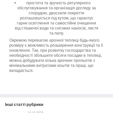
простота та зручність регулярного
обслуговування та організація догляду за
спорудою, двосхиле покриття
розташовується під кутом, що гарантує
гарне освітлення та самостійне очищення
від стікаючої води та снігових наносів, листя
та пилу.
Окремою перевагою арочної теплиці будь-якого
розміру є можливість розширення конструкції та її
оновлення. Так, при розвитку господарства та
необхідності збільшити обсяги посадки в теплиці,
можна добудувати кілька арочних прольотів з
мінімальними витратами коштів та праці, що
вкладається.
Інші статті рубрики
10.10.2025