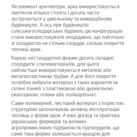
Як елемент архітектури, арка використовується
протягом кількох століть і досить часто
зустрічається у цивільному та комерційному
будівництві. А ось при будівництві
сільськогосподарських будівель цю конфігурацію
стали використовувати нещодавно, що пов'язано
зі складністю не стільки споруди, скільки покриття
теплиці-арки.
Каркас нестандартної форми досить складно
спорудити з пиломатеріалів, для цього
найчастіше використовуються металеві або
металопластикові трубки. А для його покриття
потрібно вибрати матеріал з таких варіантів як
скляні панелі з пластиковою або дерев'яною
окантовкою, плівки або полікарбонат.
Саме полімерний, листовий матеріал з пористою
структурою започаткував активну експлуатацію
теплиць у формі арок. А вже досвід та практика
українських фермерів та великих
агропромислових підприємств підтвердили, що
саме така форма залишається кращою для