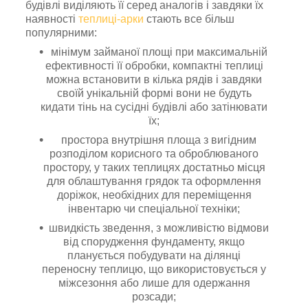
будівлі виділяють її серед аналогів і завдяки їх
наявності
теплиці-арки
стають все більш
популярними:
мінімум займаної площі при максимальній
ефективності її обробки, компактні теплиці
можна встановити в кілька рядів і завдяки
своїй унікальній формі вони не будуть
кидати тінь на сусідні будівлі або затінювати
їх;
простора внутрішня площа з вигідним
розподілом корисного та оброблюваного
простору, у таких теплицях достатньо місця
для облаштування грядок та оформлення
доріжок, необхідних для переміщення
інвентарю чи спеціальної техніки;
швидкість зведення, з можливістю відмови
від спорудження фундаменту, якщо
планується побудувати на ділянці
переносну теплицю, що використовується у
міжсезоння або лише для одержання
розсади;