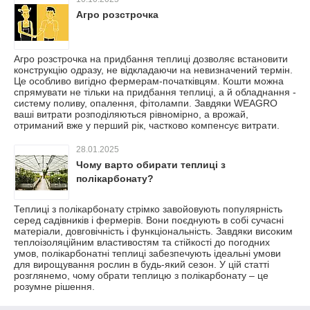
Агро розстрочка
Агро розстрочка на придбання теплиці дозволяє встановити
конструкцію одразу, не відкладаючи на невизначений термін.
Це особливо вигідно фермерам-початківцям. Кошти можна
спрямувати не тільки на придбання теплиці, а й обладнання -
систему поливу, опалення, фітолампи. Завдяки WEAGRO
ваші витрати розподіляються рівномірно, а врожай,
отриманий вже у перший рік, частково компенсує витрати.
28.01.2025
Чому варто обирати теплиці з
полікарбонату?
Теплиці з полікарбонату стрімко завойовують популярність
серед садівників і фермерів. Вони поєднують в собі сучасні
матеріали, довговічність і функціональність. Завдяки високим
теплоізоляційним властивостям та стійкості до погодних
умов, полікарбонатні теплиці забезпечують ідеальні умови
для вирощування рослин в будь-який сезон. У цій статті
розглянемо, чому обрати теплицю з полікарбонату – це
розумне рішення.