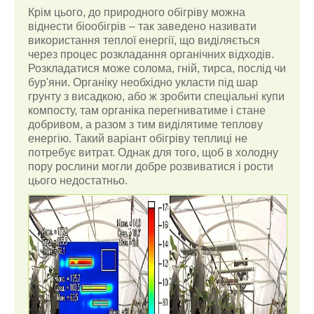
Крім цього, до природного обігріву можна
віднести біообігрів – так заведено називати
використання теплої енергії, що виділяється
через процес розкладання органічних відходів.
Розкладатися може солома, гній, тирса, послід чи
бур'яни. Органіку необхідно укласти під шар
грунту з висадкою, або ж зробити спеціальні купи
компосту, там органіка перегниватиме і стане
добривом, а разом з тим виділятиме теплову
енергію. Такий варіант обігріву теплиці не
потребує витрат. Однак для того, щоб в холодну
пору рослини могли добре розвиватися і рости
цього недостатньо.