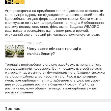
Агро розстрочка на придбання теплиці дозволяє встановити
конструкцію одразу, не відкладаючи на невизначений термін.
Це особливо вигідно фермерам-початківцям. Кошти можна
спрямувати не тільки на придбання теплиці, а й обладнання -
систему поливу, опалення, фітолампи. Завдяки WEAGRO
ваші витрати розподіляються рівномірно, а врожай,
отриманий вже у перший рік, частково компенсує витрати.
28.01.2025
Чому варто обирати теплиці з
полікарбонату?
Теплиці з полікарбонату стрімко завойовують популярність
серед садівників і фермерів. Вони поєднують в собі сучасні
матеріали, довговічність і функціональність. Завдяки високим
теплоізоляційним властивостям та стійкості до погодних
умов, полікарбонатні теплиці забезпечують ідеальні умови
для вирощування рослин в будь-який сезон. У цій статті
розглянемо, чому обрати теплицю з полікарбонату – це
розумне рішення.
Про нас