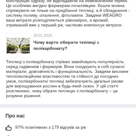
конструкцію одразу, не відкладаючи на невизначений термін.
Це особливо вигідно фермерам-початківцям. Кошти можна
спрямувати не тільки на придбання теплиці, а й обладнання -
систему поливу, опалення, фітолампи. Завдяки WEAGRO
ваші витрати розподіляються рівномірно, а врожай,
отриманий вже у перший рік, частково компенсує витрати.
28.01.2025
Чому варто обирати теплиці з
полікарбонату?
Теплиці з полікарбонату стрімко завойовують популярність
серед садівників і фермерів. Вони поєднують в собі сучасні
матеріали, довговічність і функціональність. Завдяки високим
теплоізоляційним властивостям та стійкості до погодних
умов, полікарбонатні теплиці забезпечують ідеальні умови
для вирощування рослин в будь-який сезон. У цій статті
розглянемо, чому обрати теплицю з полікарбонату – це
розумне рішення.
Про нас
97% позитивних з 179 відгуків за рік