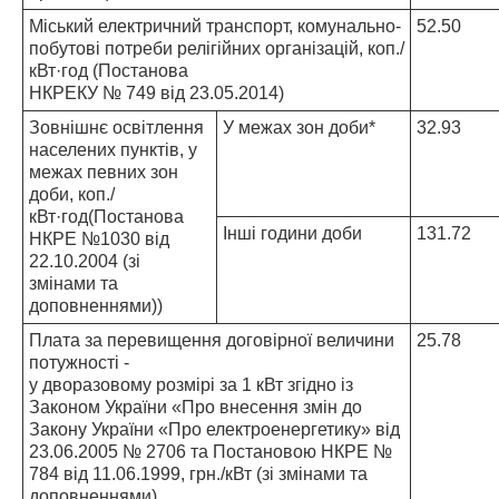
Міський електричний транспорт, комунально-
52.50
побутові потреби релігійних організацій, коп./
кВт·год (Постанова
НКРЕКУ № 749 від 23.05.2014)
Зовнішнє освітлення
У межах зон доби*
32.93
населених пунктів, у
межах певних зон
доби, коп./
кВт·год(Постанова
Інші години доби
131.72
НКРЕ №1030 від
22.10.2004 (зі
змінами та
доповненнями))
Плата за перевищення договірної величини
25.78
потужності -
у дворазовому розмірі за 1 кВт згідно із
Законом України «Про внесення змін до
Закону України «Про електроенергетику» від
23.06.2005 № 2706 та Постановою НКРЕ №
784 від 11.06.1999, грн./кВт (зі змінами та
доповненнями)