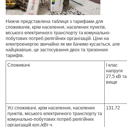
Нижче представлена таблиця з тарифами для
споживачів, крім населення, населених пунктів,
міського електричного транспорту та комунально-
побутових потреб релігійних організацій. Ціни на
електроенергію звичайно як ми бачимо кусається, але
найцікавіше, це застосування двох та тризонних
тарифів.
Споживачі
І клас
напруги
27,5 кВ та
вище
Усі споживачі, крім населення, населених
131.72
пунктів, міського електричного транспорту та
комунально-побутових потреб релігійних
організацій коп./кВт·ч