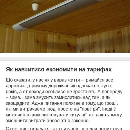
Як навчитися економити на тарифах
Що сказати, у нас як у вираз життя - тримайся все
дорожчає, причому дорожчає як одночасно з усіх
боків, а от доходи особливо не зростають. А попереду
– зима. І зима змусить замислитись над тим, а як
заощадити. Адже питання полягає в тому, що гроші,
які ми витрачаємо іноді просто на "повітря". Іноді є
можливість використовувати ситуації, які дають змогу
зменшити витрати абсолютно законно.
Отже, нині склалася така ситуація, що для різних груп