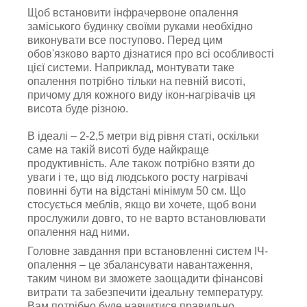
Щоб встановити інфрачервоне опалення
заміського будинку своїми руками необхідно
виконувати все поступово. Перед цим
обов'язково варто дізнатися про всі особливості
цієї системи. Наприклад, монтувати таке
опалення потрібно тільки на певній висоті,
причому для кожного виду ікон-нагрівачів ця
висота буде різною.
В ідеалі – 2-2,5 метри від рівня статі, оскільки
саме на такій висоті буде найкраще
продуктивність. Але також потрібно взяти до
уваги і те, що від людського росту нагрівачі
повинні бути на відстані мінімум 50 см. Що
стосується меблів, якщо ви хочете, щоб вони
прослужили довго, то не варто встановлювати
опалення над ними.
Головне завдання при встановленні систем ІЧ-
опалення – це збалансувати навантаження,
таким чином ви зможете заощадити фінансові
витрати та забезпечити ідеальну температуру.
Вам потрібно буде навчитися правильно