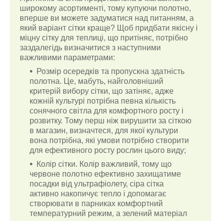
широкому асортименті, тому купуючи полотно,
вперше ви можете задуматися над питанням, а
який варіант сітки краще? Щоб придбати якісну і
міцну сітку для теплиці, що притіняє, потрібно
заздалегідь визначитися з наступними
важливими параметрами:
Розмір осередків та пропускна здатність
полотна. Це, мабуть, найголовніший
критерій вибору сітки, що затіняє, адже
кожній культурі потрібна певна кількість
сонячного світла для комфортного росту і
розвитку. Тому перш ніж вирушити за сіткою
в магазин, визначтеся, для якої культури
вона потрібна, які умови потрібно створити
для ефективного росту рослин цього виду;
Колір сітки. Колір важливий, тому що
червоне полотно ефективно захищатиме
посадки від ультрафіолету, сіра сітка
активно накопичує тепло і допомагає
створювати в парниках комфортний
температурний режим, а зелений матеріал