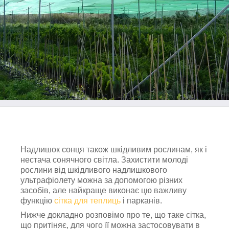
Надлишок сонця також шкідливим рослинам, як і
нестача сонячного світла. Захистити молоді
рослини від шкідливого надлишкового
ультрафіолету можна за допомогою різних
засобів, але найкраще виконає цю важливу
функцію
сітка для теплиць
і парканів.
Нижче докладно розповімо про те, що таке сітка,
що притіняє, для чого її можна застосовувати в