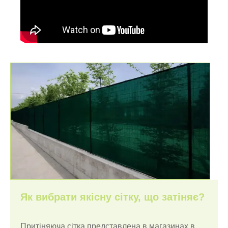
Як вибрати якісну сітку, що затіняє?
Притіняюча сітка представлена ​​в магазинах в