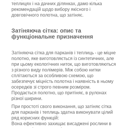
теплицях і на дачних ділянках, дамо кілька
рекомендацій щодо вибору якісного і
довговічного полотна, що затіняє.
Затіняюча сітка: опис та
функціональне призначення
Затіняюча сітка для парканів і теплиць - це міцне
полотно, яке виготовляється із синтетичних, але
при цьому екологічних ниток, що виготовляються
з різного виду полімерів. Між собою нитки
сплітаються за особливою схемою, що
забезпечує міцність полотна і наявність в ньому
осередків зі строго певним розміром.
Продається полотно, що притіняє, в рулонах
різної ширини.
При простоті свого виконання, що затіняє сітка
для парканів і теплиць здатна виконувати цілий
ряд корисних функцій:
Вона ефективно захищає висаджені рослини в