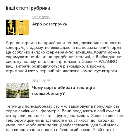
Інші статті рубрики
10.10.2025
Агро розстрочка
Агро розстрочка на придбання теплиці дозволяє встановити
конструкцію одразу, не відкладаючи на невизначений термін.
Це особливо вигідно фермерам-початківцям. Кошти можна
спрямувати не тільки на придбання теплиці, а й обладнання -
систему поливу, опалення, фітолампи. Завдяки WEAGRO
ваші витрати розподіляються рівномірно, а врожай,
отриманий вже у перший рік, частково компенсує витрати.
28.01.2025
Чому варто обирати теплиці з
полікарбонату?
Теплиці з полікарбонату стрімко завойовують популярність
серед садівників і фермерів. Вони поєднують в собі сучасні
матеріали, довговічність і функціональність. Завдяки високим
теплоізоляційним властивостям та стійкості до погодних
умов, полікарбонатні теплиці забезпечують ідеальні умови
для вирощування рослин в будь-який сезон. У цій статті