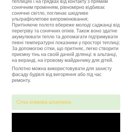
теплицях і на грядках від контакту з прямим
сонячним промінням, рівномірно відбиває
сонячне світло, поглинає шкідливе
ультрафіолетове випромінювання;
Притіняюче полото вбереже молоді саджанці від
перегріву та сонячних опіків. Також воно здатне
акумулювати тепло та допомагати підтримувати
певні температурні показники у просторі теплиці;
За допомогою сітки, що притіняє, легко створити
приємну тінь на своїй дачній ділянці: в альтанці,
на веранді, на ігровому майданчику для дітей.
Полотно можна використовувати для захисту
фасаду будівлі від вигоряння або під час
ремонту.
Сітка огіркова шпалерна