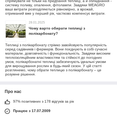
спрямувати не тільки на придбання теплиці, а й обладнання -
систему поливу, опалення, фітолампи. Завдяки WEAGRO
ваші витрати розподіляються рівномірно, а врожай,
отриманий вже у перший рік, частково компенсує витрати.
28.01.2025
Чому варто обирати теплиці з
полікарбонату?
Теплиці з полікарбонату стрімко завойовують популярність
серед садівників і фермерів. Вони поєднують в собі сучасні
матеріали, довговічність і функціональність. Завдяки високим
теплоізоляційним властивостям та стійкості до погодних
умов, полікарбонатні теплиці забезпечують ідеальні умови
для вирощування рослин в будь-який сезон. У цій статті
розглянемо, чому обрати теплицю з полікарбонату – це
розумне рішення.
Про нас
97% позитивних з 178 відгуків за рік
Працює з 17.07.2009