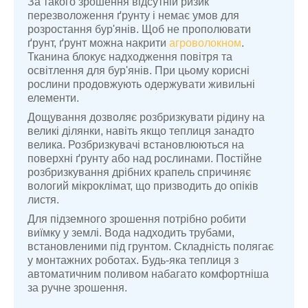
За такого зрошення відсутній ризик
перезволоження ґрунту і немає умов для
розростання бур'янів. Щоб не прополювати
ґрунт, ґрунт можна накрити
агроволокном
.
Тканина блокує надходження повітря та
освітлення для бур'янів. При цьому корисні
рослини продовжують одержувати живильні
елементи.
Дощування дозволяє розбризкувати рідину на
великі ділянки, навіть якщо теплиця занадто
велика. Розбризкувачі встановлюються на
поверхні ґрунту або над рослинами. Постійне
розбризкування дрібних крапель спричиняє
вологий мікроклімат, що призводить до опіків
листя.
Для підземного зрошення потрібно робити
виїмку у землі. Вода надходить трубами,
встановленими під грунтом. Складність полягає
у монтажних роботах. Будь-яка теплиця з
автоматичним поливом набагато комфортніша
за ручне зрошення.