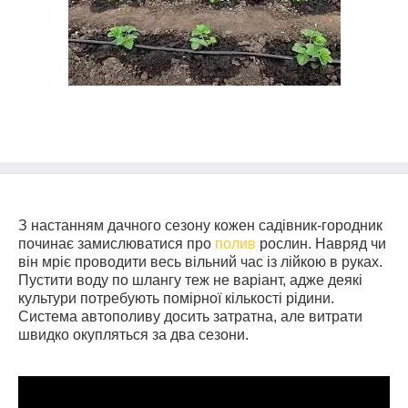
З настанням дачного сезону кожен садівник-городник
починає замислюватися про
полив
рослин. Навряд чи
він мріє проводити весь вільний час із лійкою в руках.
Пустити воду по шлангу теж не варіант, адже деякі
культури потребують помірної кількості рідини.
Система автополиву досить затратна, але витрати
швидко окупляться за два сезони.