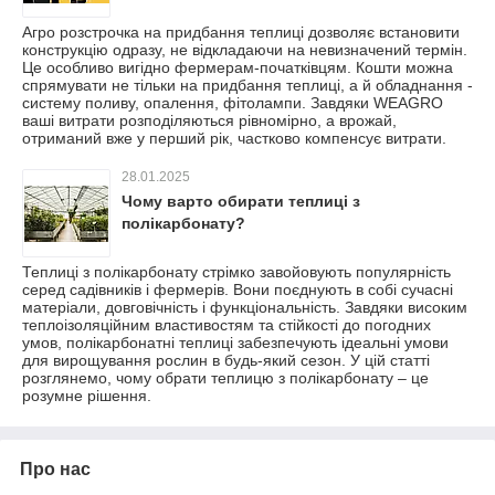
Агро розстрочка на придбання теплиці дозволяє встановити
конструкцію одразу, не відкладаючи на невизначений термін.
Це особливо вигідно фермерам-початківцям. Кошти можна
спрямувати не тільки на придбання теплиці, а й обладнання -
систему поливу, опалення, фітолампи. Завдяки WEAGRO
ваші витрати розподіляються рівномірно, а врожай,
отриманий вже у перший рік, частково компенсує витрати.
28.01.2025
Чому варто обирати теплиці з
полікарбонату?
Теплиці з полікарбонату стрімко завойовують популярність
серед садівників і фермерів. Вони поєднують в собі сучасні
матеріали, довговічність і функціональність. Завдяки високим
теплоізоляційним властивостям та стійкості до погодних
умов, полікарбонатні теплиці забезпечують ідеальні умови
для вирощування рослин в будь-який сезон. У цій статті
розглянемо, чому обрати теплицю з полікарбонату – це
розумне рішення.
Про нас