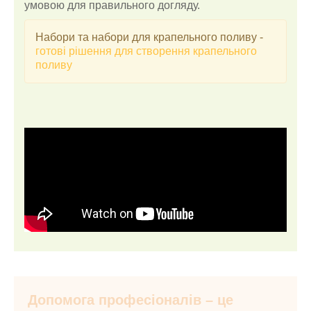
умовою для правильного догляду.
Набори та набори для крапельного поливу -
готові рішення для створення крапельного
поливу
Допомога професіоналів – це