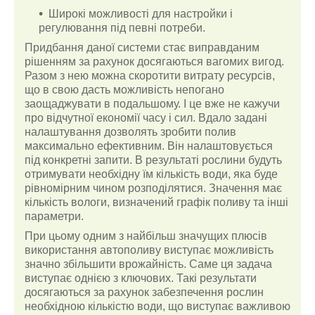
Широкі можливості для настройки і
регулювання під певні потреби.
Придбання даної системи стає виправданим
рішенням за рахунок досягаються вагомих вигод.
Разом з нею можна скоротити витрату ресурсів,
що в свою дасть можливість непогано
заощаджувати в подальшому. І це вже не кажучи
про відчутної економії часу і сил.
Вдало задані
налаштування дозволять зробити полив
максимально ефективним. Він налаштовується
під конкретні запити. В результаті рослини будуть
отримувати необхідну їм кількість води, яка буде
рівномірним чином розподілятися. Значення має
кількість вологи, визначений графік поливу та інші
параметри.
При цьому одним з найбільш значущих плюсів
використання автополиву виступає можливість
значно збільшити врожайність. Саме ця задача
виступає однією з ключових. Такі результати
досягаються за рахунок забезпечення рослин
необхідною кількістю води, що виступає важливою