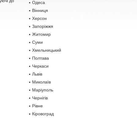
уючі до
Одеса
Вінниця
Херсон
Запоріжжя
Житомир
Суми
Хмельницький
Полтава
Черкаси
Львів
Миколаїв
Маріуполь
Чернігів
Рівне
Кіровоград