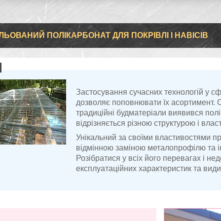
ЛЬОВАНИЙ ПОЛІКАРБОНАТ ДЛЯ ПОКРІВЛІ І НАВІСІВ
Застосування сучасних технологій у сф
дозволяє поповнювати їх асортимент. 
традиційні будматеріали виявився полік
відрізняється різною структурою і влас
Унікальний за своїми властивостями 
відмінною заміною металопрофілю та ін
Розібратися у всіх його перевагах і н
експлуатаційних характеристик та види