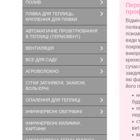
ПОЛИВ
Пере
проф
ПЛІВКА ДЛЯ ТЕПЛИЦЬ,
КРІПЛЕННЯ ДЛЯ ПЛІВКИ
Відмі
поліка
АВТОМАТИЧНЕ ПРОВІТРЮВАННЯ
пізна
В ТЕПЛИЦІ (ТЕРМОВЕНТ)
види 
покрів
ВЕНТИЛЯЦІЯ
викор
ВСЕ ДЛЯ САДУ
крихко
сучас
АГРОВОЛОКНО
завдя
які ф
СІТКИ ЗАТІНЯЮЧІ, ЗАХИСНІ,
його 
ВОЛЬ'ЄРНІ
н
ОПАЛЕННЯ ДЛЯ ТЕПЛИЦІ
буд
п
ІНФРАЧЕРВОНІ ОБІГРІВАЧІ
пер
с
ІНФРАЧЕРВОНІ КИЛИМКИ,
вит
КАРТИНИ
в