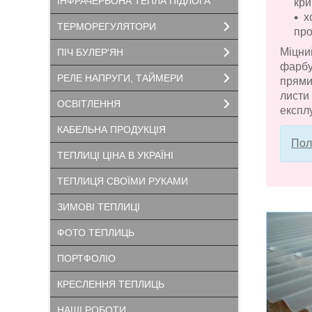
ІНФРАЧЕРВОНА ТЕПЛА ПІДЛОГА
кри
х
ТЕРМОРЕГУЛЯТОРИ
про
Міцни
ПІЧ БУЛЕР'ЯН
фарбу
РЕЛЕ НАПРУГИ, ТАЙМЕРИ
прями
листи
ОСВІТЛЕННЯ
експлу
КАБЕЛЬНА ПРОДУКЦІЯ
Пол
ТЕПЛИЦІ ЦІНА В УКРАЇНІ
ТЕПЛИЦЯ СВОЇМИ РУКАМИ
ЗИМОВІ ТЕПЛИЦІ
ФОТО ТЕПЛИЦЬ
ПОРТФОЛІО
КРЕСЛЕННЯ ТЕПЛИЦЬ
НАШІ РОБОТИ