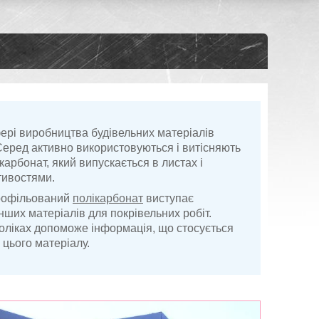
ері виробництва будівельних матеріалів
Серед активно використовуються і витісняють
арбонат, який випускається в листах і
тивостями.
профільований
полікарбонат
виступає
ших матеріалів для покрівельних робіт.
едоліках допоможе інформація, що стосується
 цього матеріалу.