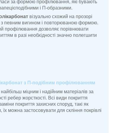
класи за формою профілювання, які бувають
рапецієподібними і П-образними.
олікарбонат
візуально схожий на прозорі
 з певним вигином і повторюваною формою.
ий профілювання дозволяє порівнювати
иттям в разі необхідності значно полегшити
ікарбонат з П-подібним профілюванням
 найбільш міцним і надійним матеріалів за
сті ребер жорсткості. Всі види покриття
заміни покриття захисних споруд, такі як
и, їх можна застосовувати для скління покрівлі