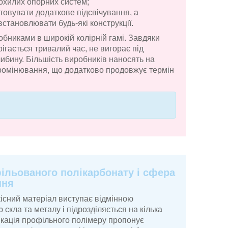
похилих опорних систем;
товувати додаткове підсвічування, а
становлювати будь-які конструкції.
бниками в широкій колірній гамі. Завдяки
ігається тривалий час, не вигорає під
ибину. Більшість виробників наносять на
промінювання, що додатково продовжує термін
ільованого полікарбонату і сфера
ння
кісний матеріал виступає відмінною
скла та металу і підрозділяється на кілька
ікація профільного полімеру пропонує