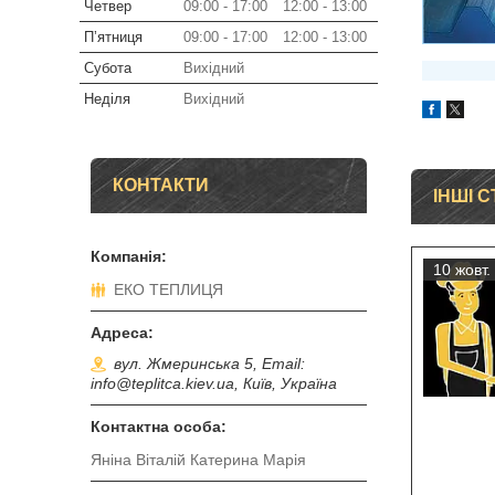
Четвер
09:00
17:00
12:00
13:00
Пʼятниця
09:00
17:00
12:00
13:00
Субота
Вихідний
Неділя
Вихідний
КОНТАКТИ
ІНШІ С
10 жовт.
ЕКО ТЕПЛИЦЯ
вул. Жмеринська 5, Email:
info@teplitca.kiev.ua, Київ, Україна
Яніна Віталій Катерина Марія