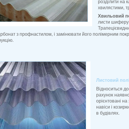
розділити на 
хвилястими, т
Хвильовий п
листи шиферу
Трапецієвидн
арбонат з профнастилом, і замінювати його полімерним покр
рукцію.
Листовий пол
Відноситься до
рахунок наявно
орієнтовані на 
навіси і козирк
в будівлях.