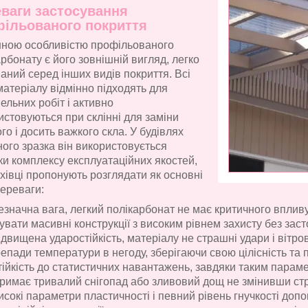
ваги застосування
ільованого покриття
нною особливістю профільованого
рбонату є його зовнішній вигляд, легко
ваний серед інших видів покриття. Всі
матеріалу відмінно підходять для
ельних робіт і активно
истовуються при склінні для заміни
го і досить важкого скла. У будівлях
ного зразка він використовується
ки комплексу експлуатаційних якостей,
ахівці пропонують розглядати як основні
переваги:
езначна вага, легкий полікарбонат не має критичного впливу
увати масивні конструкції з високим рівнем захисту без зас
ідвищена ударостійкість, матеріалу не страшні удари і вітр
епади температури в негоду, зберігаючи свою цілісність та п
тійкість до статистичних навантажень, завдяки таким параме
римає тривалий снігопад або зливовий дощ не змінивши стру
исокі параметри пластичності і певний рівень гнучкості доп