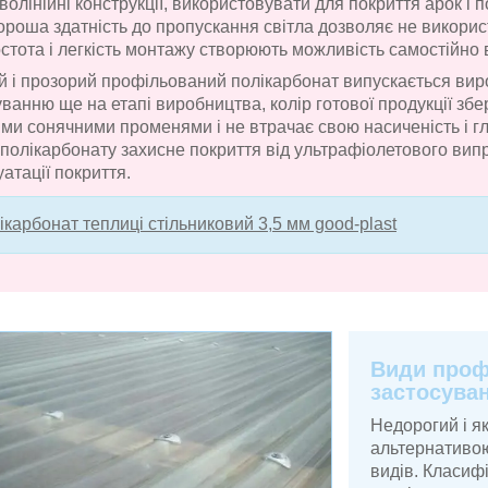
волінійні конструкції, використовувати для покриття арок і 
ороша здатність до пропускання світла дозволяє не викорис
стота і легкість монтажу створюють можливість самостійно в
й і прозорий профільований полікарбонат випускається виро
ванню ще на етапі виробництва, колір готової продукції збер
ми сонячними променями і не втрачає свою насиченість і гл
 полікарбонату захисне покриття від ультрафіолетового ви
атації покриття.
ікарбонат теплиці стільниковий 3,5 мм good-plast
Види проф
застосува
Недорогий і я
альтернативою 
видів. Класиф