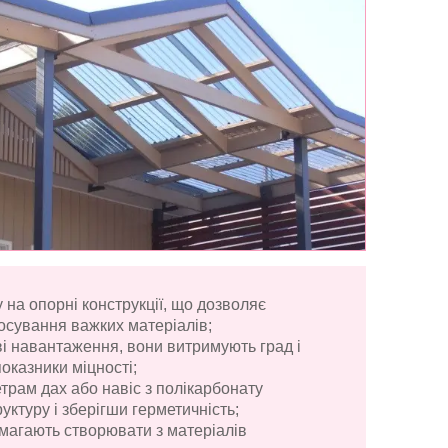
 на опорні конструкції, що дозволяє
тосування важких матеріалів;
ові навантаження, вони витримують град і
оказники міцності;
трам дах або навіс з полікарбонату
ктуру і зберігши герметичність;
омагають створювати з матеріалів