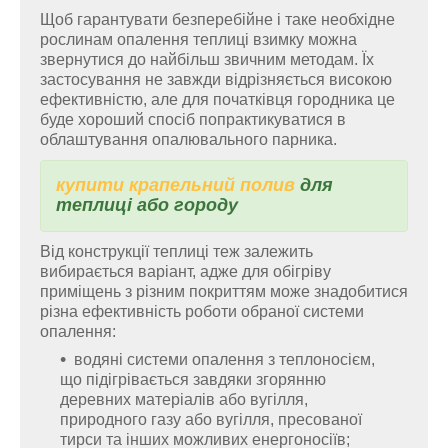
Щоб гарантувати безперебійне і таке необхідне
рослинам опалення теплиці взимку можна
звернутися до найбільш звичним методам. Їх
застосування не завжди відрізняється високою
ефективністю, але для початківця городника це
буде хороший спосіб попрактикуватися в
облаштування опалювального парника.
купити крапельний полив
для
теплиці або городу
Від конструкції теплиці теж залежить
вибирається варіант, адже для обігріву
приміщень з різним покриттям може знадобитися
різна ефективність роботи обраної системи
опалення:
водяні системи опалення з теплоносієм,
що підігрівається завдяки згорянню
деревних матеріалів або вугілля,
природного газу або вугілля, пресованої
тирси та інших можливих енергоносіїв;