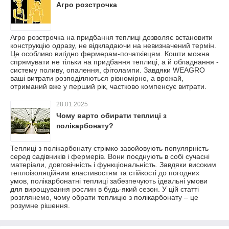
Агро розстрочка
Агро розстрочка на придбання теплиці дозволяє встановити
конструкцію одразу, не відкладаючи на невизначений термін.
Це особливо вигідно фермерам-початківцям. Кошти можна
спрямувати не тільки на придбання теплиці, а й обладнання -
систему поливу, опалення, фітолампи. Завдяки WEAGRO
ваші витрати розподіляються рівномірно, а врожай,
отриманий вже у перший рік, частково компенсує витрати.
28.01.2025
Чому варто обирати теплиці з
полікарбонату?
Теплиці з полікарбонату стрімко завойовують популярність
серед садівників і фермерів. Вони поєднують в собі сучасні
матеріали, довговічність і функціональність. Завдяки високим
теплоізоляційним властивостям та стійкості до погодних
умов, полікарбонатні теплиці забезпечують ідеальні умови
для вирощування рослин в будь-який сезон. У цій статті
розглянемо, чому обрати теплицю з полікарбонату – це
розумне рішення.