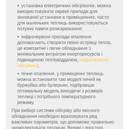
установка електричних обігрівачів, можна
використовувати окремі прилади для
зонованої установки в приміщеннях, часто
для маленьких теплиць використовуються
потужні лампи розжарювання;
інфрачервоні прилади опалення
допомагають створити певні острівці тепла,
це компактне і легке обладнання з
мінімальним витратою енергоресурсів і
підвищеною тепловіддачею,
інфрачервоні
обігрівачі
;
пічне опалення, у приміщенні теплиць
можна встановити такі моделі печей як
буржуйка або булерьян, підібравши
оптимальну модель виходячи з розмірів
теплиці і потрібного температурного
режиму.
При виборі системи обігріву або якісного
обладнання необхідно враховувати ряд
важливих параметрів, що допоможе правильно
укомплектувати теплицю. Великі і просторі