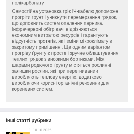
полікарбонату.
Самостійна установка гріє ІЧ-кабелю допоможе
прогріти грунт і уникнути перемерзання грядок,
що доповнить систем опалення парника.
Інфрачервоні обігрівачі відрізняються
економним витратою ресурсів і гарантують
відсутність протягів, як і зміни мікроклімату в
закритому приміщенні.
Ще одним варіантом
прогріву ґрунту є просте і зручне облаштування
теплих грядок з високими бортиками. Між
шарами родючого ґрунту містяться рослинні
залишки рослин, які при перегнивании
виробляють теплову енергію, додатково
виробляючи корисні органічні речовини для
кореневих систем.
Інші статті рубрики
10.10.2025