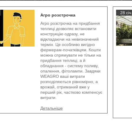
28 січ
Агро розстрочка
Агро розстрочка на придбання
теплиці дозволяє встановити
конструкцію одразу, не
відкладаючи на невизначений
термін. Це особливо вигідно
фермерам-початківцям. Кошти
можна спрямувати не тільки на
придбання теплиці, а й
обладнання - систему поливу,
опалення, фітолампи. Завдяки
WEAGRO ваші витрати
розподіляються рівномірно, а
врожай, отриманий вже у
перший рік, частково компенсує
витрати.