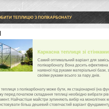
ОБИТИ ТЕПЛИЦЮ З ПОЛІКАРБОНАТУ
Каркасна теплиця зі стінками
Самий оптимальний варіант для заміськ
полікарбонату. Вона досить ефективна і
наявної під руками матеріальної бази,
своїми руками всього за пару днів.
 теплиця з полікарбонату може бути, як стаціонарної (на фу
ку перед початком складання теплиці необхідно вибрати рівн
мент. Найчастіше майстри зупиняють вибір на монолітних ко
истовувати більш дешевий стовпчастий варіант фундаменту