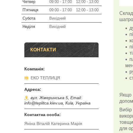
Четвер
09:00
17:00
12:00
13:00
Пʼятниця
09:00
17:00
12:00
13:00
Склад
Субота
Вихідний
шатро
Неділя
Вихідний
д
п
к
п
КОНТАКТИ
т
п
мен
р
ЕКО ТЕПЛИЦЯ
с
Якщо п
вул. Жмеринська 5, Email:
допом
info@teplitca.kiev.ua, Київ, Україна
Вибір
викор
товщи
Яніна Віталій Катерина Марія
для ор