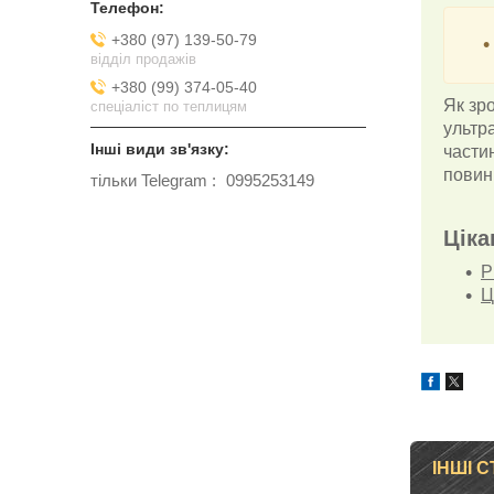
+380 (97) 139-50-79
відділ продажів
+380 (99) 374-05-40
Як зр
спеціаліст по теплицям
ультр
частин
повин
тільки Telegram
0995253149
Ціка
Р
Ц
ІНШІ С