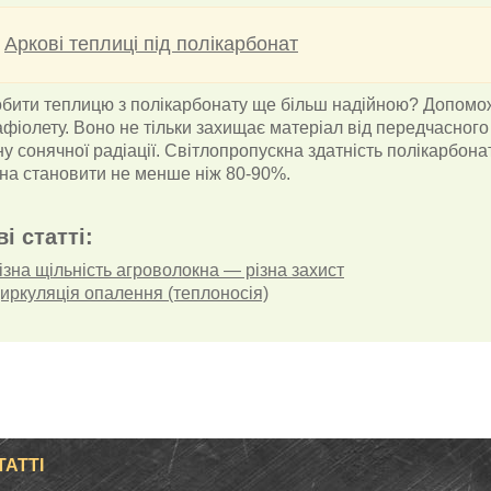
Аркові теплиці під полікарбонат
обити теплицю з полікарбонату ще більш надійною? Допомож
афіолету. Воно не тільки захищає матеріал від передчасного
у сонячної радіації. Світлопропускна здатність полікарбона
на становити не менше ніж 80-90%.
ві статті:
ізна щільність агроволокна — різна захист
иркуляція опалення (теплоносія)
ТАТТІ