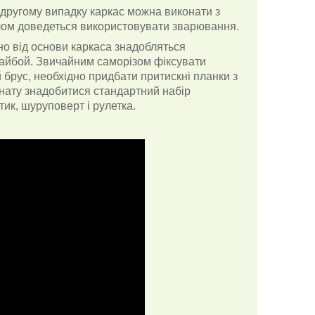
другому випадку каркас можна виконати з
алом доведеться використовувати зварювання.
но від основи каркаса знадобляться
ошайбой. Звичайним саморізом фіксувати
 брус, необхідно придбати притискні планки з
онату знадобитися стандартний набір
тик, шуруповерт і рулетка.