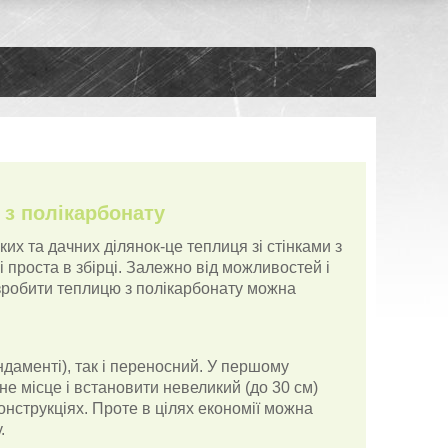
 з полікарбонату
их та дачних ділянок-це теплиця зі стінками з
 проста в збірці. Залежно від можливостей і
 зробити теплицю з полікарбонату можна
ндаменті), так і переносний. У першому
е місце і встановити невеликий (до 30 см)
нструкціях. Проте в цілях економії можна
.