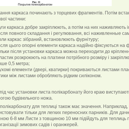
ання каркаса починають з торцевих фрагментів. Потім вст
вої частини:
уги каркаса добре закріплюють, а потім на них наживляють 
ісля повного складання і регулювання, всі наживленные са
оли каркас зібраний, встановлюють фурнітуру;
ісля цього опорні елементи каркаса надійно фіксуються на 
ільки після установки каркаса можна переходити до кріплен
ластик розкроюють на платини потрібного розміру і закріплю
ше 0,5 метра;
ухомі елементи (двері, кватирки) покриваються листами пла
тики між листами обробляють рідким силіконом.
ід час установки листа полікарбонату його краю виступають 
огою будівельного ножа.
 полікарбонату для теплиці також має значення. Наприклад
истовувати тільки для легких переносних парників. Для дачн
ною 6-8 мм Листи з товщиною 10 мм підійдуть для теплиць
ганізації зимових садів і оранжерей.