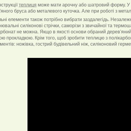
нструкції
теплиця
може мати арочну або шатровий форму. У 
'яного бруса або металевого куточка. Але при роботі з мет
льні елементи також потрібно вибрати заздалегідь. Незалеж
нювальні силіконові стрічки, саморізи з звичайної та терм
арбонат не можна. Якщо в якості основи обраний дерев'яний
ою прокладкою. Крім того, щоб зробити теплицю з полікарб
ментів: ножівка, гострий будівельний ніж, силіконовий герме