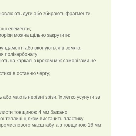
ановлюють дуги або збирають фрагменти
інші елементи;
морізи можна щільно закрутити;
фундаменті або вкопуються в землю;
ня полікарбонату;
ють на каркасі з кроком між саморізами не
стика в останню чергу;
або мають нерівні зрізи, їх легко усунути за
, листи товщиною 4 мм бажано
ої теплиці цілком вистачить пластику
 промислового масштабу, а з товщиною 16 мм