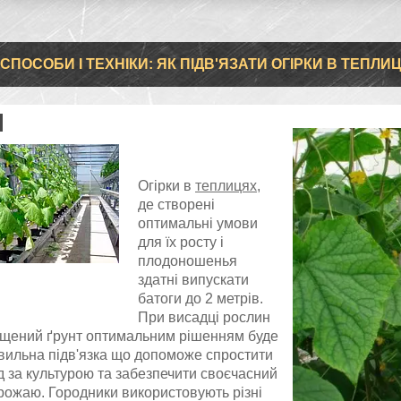
СПОСОБИ І ТЕХНІКИ: ЯК ПІДВ'ЯЗАТИ ОГІРКИ В ТЕПЛИЦ
Огірки в
теплицях
,
де створені
оптимальні умови
для їх росту і
плодоношенья
здатні випускати
батоги до 2 метрів.
При висадці рослин
ищений ґрунт оптимальним рішенням буде
авильна підв'язка що допоможе спростити
д за культурою та забезпечити своєчасний
врожаю. Городники використовують різні