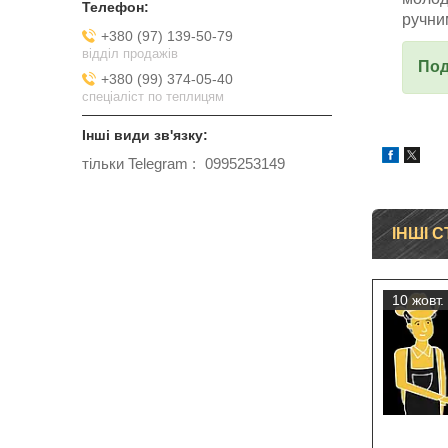
ручни
+380 (97) 139-50-79
відділ продажів
Под
+380 (99) 374-05-40
спеціаліст по теплицям
тільки Telegram
0995253149
ІНШІ С
10 жовт.