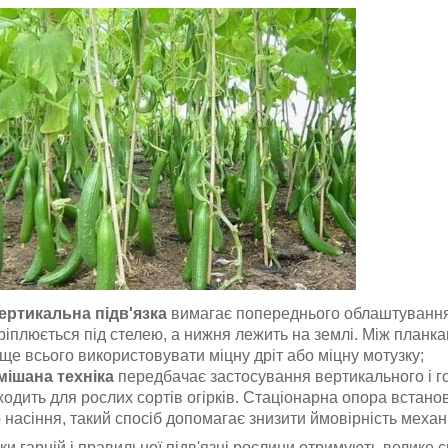
ертикальна підв'язка
вимагає попереднього облаштування 
ріплюється під стелею, а нижня лежить на землі. Між планк
ще всього використовувати міцну дріт або міцну мотузку;
мішана техніка
передбачає застосування вертикального і го
ходить для рослих сортів огірків. Стаціонарна опора встан
 насіння, такий спосіб допомагає знизити ймовірність меха
и гарній і правильної підв'язці рослини отримують велике св