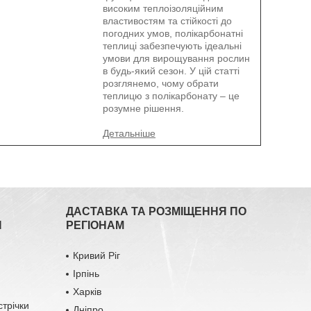
високим теплоізоляційним
властивостям та стійкості до
погодних умов, полікарбонатні
теплиці забезпечують ідеальні
умови для вирощування рослин
в будь-який сезон. У цій статті
розглянемо, чому обрати
теплицю з полікарбонату – це
розумне рішення.
ДАСТАВКА ТА РОЗМІЩЕННЯ ПО
Я
РЕГІОНАМ
Кривий Ріг
Ірпінь
Харків
стрічки
Дніпро