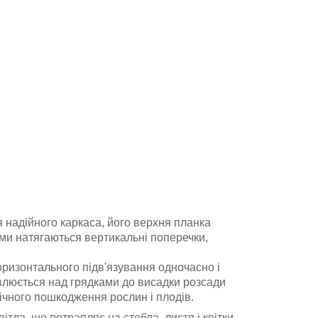
надійного каркаса, його верхня планка
ами натягаються вертикальні поперечки,
ризонтального підв'язування одночасно і
овлюється над грядками до висадки розсади
нічного пошкодження рослин і плодів.
ітла, що потрапляє на стебла, листя і квітки.