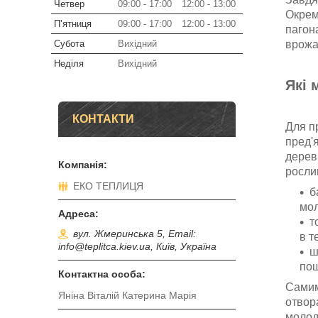
Четвер
09:00
17:00
12:00
13:00
Окрем
Пʼятниця
09:00
17:00
12:00
13:00
пагон
Субота
Вихідний
врожа
Неділя
Вихідний
Які 
КОНТАКТИ
Для п
пред'
дерев
росли
ЕКО ТЕПЛИЦЯ
б
мол
т
вул. Жмеринська 5, Email:
в т
info@teplitca.kiev.ua, Київ, Україна
ш
пош
Самим
Яніна Віталій Катерина Марія
отво
молод