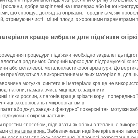
і рослини, добре закріплені на шпалерах або іншої конструк
ами, що спрощує догляд за огірками. Городникам, які провел
й, отримуючи чисті і міцні плоди, з хорошими параметрами т
матеріали краще вибрати для підв'язки огірк
роведення процедури підв'язки необхідно заздалегідь підго
являється ряд вимог. Опорний каркас для підтримуючої конст
ини або металевої, металопластикової арматури. До вертик
ни прив'язуються з використанням м'яких матеріалів, для ц
авовняна мотузка, синтетичні матеріали краще не використов
оді пагони, намагаючись міцніше їх закріпити;
онкі гілки рослин, з пагонів краще зрізати кору і попереднь
еплиці захворювань і мікроорганізмів;
пагат або джут, завдяки фактурної поверхні такі мотузки з
коджуючи їх окремі частини.
 простим способом, підв'язати як огірки в теплиці є викори
рами
сітка шпалерна
. Забезпечивши надійне кріплення тако
им рослинам свободу зростання. У процесі розростання кущ