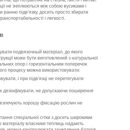
ції не зчіплюються між собою вусиками і
и ранню підв'язку, досить просто збирати
ранспортабельності і легкості.
ів
тувати подвязочный матеріал, до якого
рукції може бути виготовлений з натуральної
альних опор і горизонтальним поперечок
ього процесу можна використовувати:
увати, і при підв'язці не перетягувати
о їх дезінфікувати, не допускаючи поширення
абезпечують хорошу фіксацію рослин не
стання спеціальної сітки з досить широкими
го матеріалу власники теплиць надають
ів, можна контролювати зачеплення батогів,