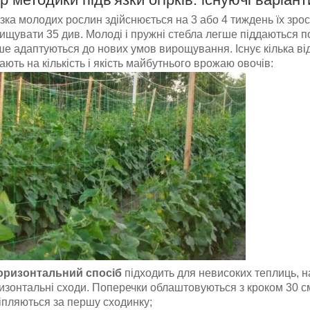
язка молодих рослин здійснюється на 3 або 4 тиждень їх зро
ищувати 35 див. Молоді і пружні стебла легше піддаються 
 адаптуються до нових умов вирощування. Існує кілька відоми
ють на кількість і якість майбутнього врожаю овочів:
оризонтальний спосіб
підходить для невисоких теплиць, н
изонтальні сходи. Поперечки облаштовуються з кроком 30 см,
іпляються за першу сходинку;