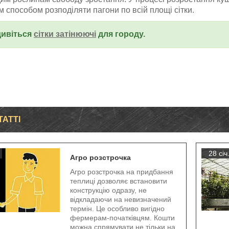
м способом розподіляти пагони по всій площі сітки.
ивіться
сітки затінюючі
для городу.
ТАТТІ
28 січ
Агро розстрочка
Агро розстрочка на придбання
теплиці дозволяє встановити
конструкцію одразу, не
відкладаючи на невизначений
термін. Це особливо вигідно
фермерам-початківцям. Кошти
можна спрямувати не тільки на