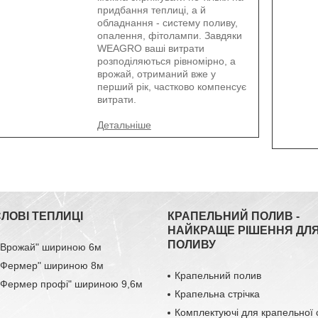
придбання теплиці, а й
обладнання - систему поливу,
опалення, фітолампи. Завдяки
WEAGRO ваші витрати
розподіляються рівномірно, а
врожай, отриманий вже у
перший рік, частково компенсує
витрати.
ЛОВІ ТЕПЛИЦІ
КРАПЕЛЬНИЙ ПОЛИВ -
НАЙКРАЩЕ РІШЕННЯ ДЛ
ПОЛИВУ
 "Врожай" шириною 6м
 "Фермер" шириною 8м
Крапельний полив
 "Фермер профі" шириною 9,6м
Крапельна стрічка
Комплектуючі для крапельної 