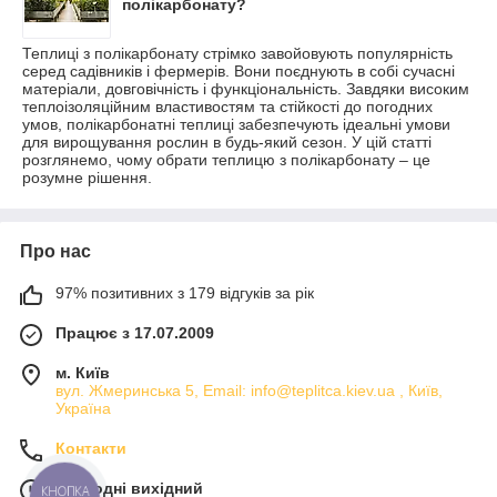
полікарбонату?
Теплиці з полікарбонату стрімко завойовують популярність
серед садівників і фермерів. Вони поєднують в собі сучасні
матеріали, довговічність і функціональність. Завдяки високим
теплоізоляційним властивостям та стійкості до погодних
умов, полікарбонатні теплиці забезпечують ідеальні умови
для вирощування рослин в будь-який сезон. У цій статті
розглянемо, чому обрати теплицю з полікарбонату – це
розумне рішення.
Про нас
97% позитивних з 179 відгуків за рік
Працює з 17.07.2009
м. Київ
вул. Жмеринська 5, Email: info@teplitca.kiev.ua , Київ,
Україна
Контакти
Сьогодні вихідний
КНОПКА