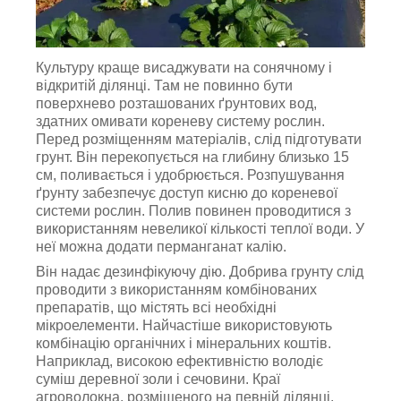
Культуру краще висаджувати на сонячному і
відкритій ділянці. Там не повинно бути
поверхнево розташованих ґрунтових вод,
здатних омивати кореневу систему рослин.
Перед розміщенням матеріалів, слід підготувати
грунт. Він перекопується на глибину близько 15
см, поливається і удобрюється. Розпушування
ґрунту забезпечує доступ кисню до кореневої
системи рослин. Полив повинен проводитися з
використанням невеликої кількості теплої води. У
неї можна додати перманганат калію.
Він надає дезинфікуючу дію. Добрива грунту слід
проводити з використанням комбінованих
препаратів, що містять всі необхідні
мікроелементи. Найчастіше використовують
комбінацію органічних і мінеральних коштів.
Наприклад, високою ефективністю володіє
суміш деревної золи і сечовини. Краї
агроволокна, розміщеного на певній ділянці,