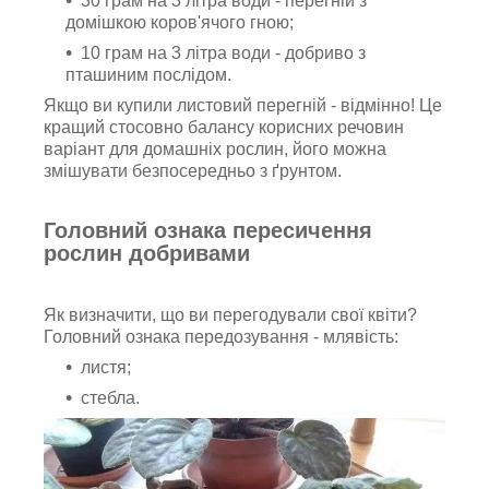
30 грам на 3 літра води - перегній з
домішкою коров'ячого гною;
10 грам на 3 літра води - добриво з
пташиним послідом.
Якщо ви купили листовий перегній - відмінно! Це
кращий стосовно балансу корисних речовин
варіант для домашніх рослин, його можна
змішувати безпосередньо з ґрунтом.
Головний ознака пересичення
рослин добривами
Як визначити, що ви перегодували свої квіти?
Головний ознака передозування - млявість:
листя;
стебла.