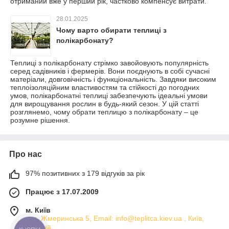
отриманий вже у перший рік, частково компенсує витрати.
28.01.2025
Чому варто обирати теплиці з
полікарбонату?
Теплиці з полікарбонату стрімко завойовують популярність
серед садівників і фермерів. Вони поєднують в собі сучасні
матеріали, довговічність і функціональність. Завдяки високим
теплоізоляційним властивостям та стійкості до погодних
умов, полікарбонатні теплиці забезпечують ідеальні умови
для вирощування рослин в будь-який сезон. У цій статті
розглянемо, чому обрати теплицю з полікарбонату – це
розумне рішення.
Про нас
97% позитивних з 179 відгуків за рік
Працює з 17.07.2009
м. Київ
вул. Жмеринська 5, Email: info@teplitca.kiev.ua , Київ,
Україна