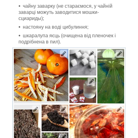
чайну заварку (не стараємося, у чайній
заварці можуть заводитися мошки-
сциариды);
настояну на воді цибулиння;
шкаралупа яєць (очищена від пленочек і
подрібнена в пил).