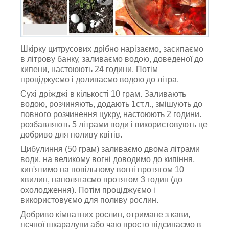
Шкірку цитрусових дрібно нарізаємо, засипаємо
в літрову банку, заливаємо водою, доведеної до
кипени, настоюють 24 години. Потім
проціджуємо і доливаємо водою до літра.
Сухі дріжджі в кількості 10 грам. Заливають
водою, розчиняють, додають 1ст.л., змішують до
повного розчинення цукру, настоюють 2 години.
розбавляють 5 літрами води і використовують це
добриво для поливу квітів.
Цибулиння (50 грам) заливаємо двома літрами
води, на великому вогні доводимо до кипіння,
кип'ятимо на повільному вогні протягом 10
хвилин, наполягаємо протягом 3 годин (до
охолодження). Потім проціджуємо і
використовуємо для поливу рослин.
Добриво кімнатних рослин, отримане з кави,
яєчної шкаралупи або чаю просто підсипаємо в