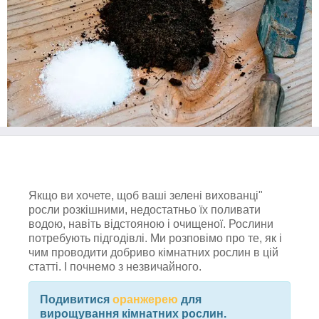
Якщо ви хочете, щоб ваші зелені вихованці"
росли розкішними, недостатньо їх поливати
водою, навіть відстояною і очищеної. Рослини
потребують підгодівлі. Ми розповімо про те, як і
чим проводити добриво кімнатних рослин в цій
статті. І почнемо з незвичайного.
Подивитися
оранжерею
для
вирощування кімнатних рослин.