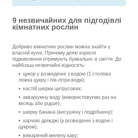
9 незвичайних для підгодівлі
кімнатних рослин
Добриво кімнатних рослин можна знайти у
власній кухні. Причому деякі корисні
підживлення отримують буквально зі сміття. До
найбільш незвичайні відносять:
цукор у розведенні з водою (1 столова
ложка цукру і пів-літри води);
настій шкірки цитрусових;
акваріумну воду (використовуємо раз на
місяць або рідше);
шкірку банана (висушену і подрібнену);
харчові дріжджі (у розведенні з водою і
цукром);
виварений мелену каву;