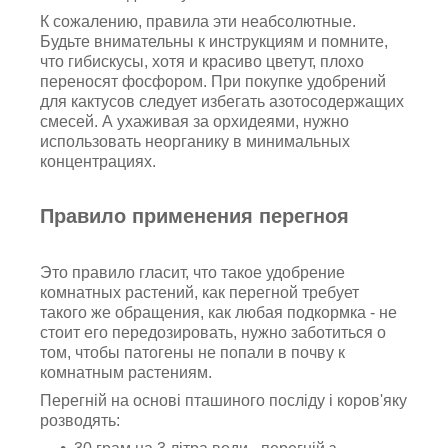
К сожалению, правила эти неабсолютные.
Будьте внимательны к инструкциям и помните,
что гибискусы, хотя и красиво цветут, плохо
переносят фосфором. При покупке удобрений
для кактусов следует избегать азотосодержащих
смесей. А ухаживая за орхидеями, нужно
использовать неорганику в минимальных
концентрациях.
Правило применения перегноя
Это правило гласит, что такое удобрение
комнатных растений, как перегной требует
такого же обращения, как любая подкормка - не
стоит его передозировать, нужно заботиться о
том, чтобы патогены не попали в почву к
комнатным растениям.
Перегній на основі пташиного посліду і коров'яку
розводять: