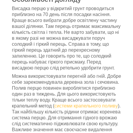
Висадка перцю у відкритий грунт проводиться
приблизно на 70 день після посадки насіння.
Краще всього вибрати добре освітлену частину
вашої ділянки. Там перець отримає максимальну
кількість світла і тепла. Не варто забувати, що ні
в якому разі не можна висаджувати поруч
солодкий і гіркий перець. Справа в тому, що
гіркий перець здатний до перехресному
запиленню. Це говорить про те, що солодкий
перець набуває гіркого присмаку. Перед
висадкою перцю слід ретельно удобрити грунт.
Можна використовувати перегній або гній. Добре
себе зарекомендувала деревна зола і сечовина.
Полив перцю повинен вироблятися приблизно
один раз в тиждень. Для цього використовують
тільки теплу воду. Краще всього застосовувати
крапельний метод (
системи крапельного поливу
).
Так найбільшу кількість рідини отримає коренева
система перцю. Для отримання гідного врожаю
слід систематично підживлювати свою культуру.
Важливе значення має своєчасне видалення