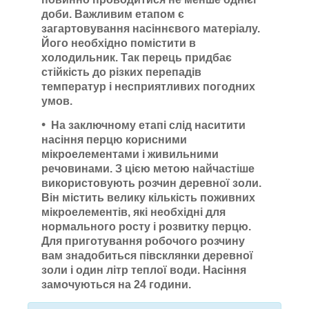
доби. Важливим етапом є
загартовування насіннєвого матеріалу.
Його необхідно помістити в
холодильник. Так перець придбає
стійкість до різких перепадів
температур і несприятливих погодних
умов.
На заключному етапі
слід наситити
насіння перцю корисними
мікроелементами і живильними
речовинами. З цією метою найчастіше
використовують розчин деревної золи.
Він містить велику кількість поживних
мікроелементів, які необхідні для
нормального росту і розвитку перцю.
Для приготування робочого розчину
вам знадобиться півсклянки деревної
золи і один літр теплої води. Насіння
замочуються на 24 години.