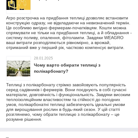
Агро розстрочка на придбання теплиці дозволяє встановити
конструкцію одразу, не відкладаючи на невизначений термін.
Це особливо вигідно фермерам-початківцям. Кошти можна
спрямувати не тільки на придбання теплиці, а й обладнання -
систему поливу, опалення, фітолампи. Завдяки WEAGRO
ваші витрати розподіляються рівномірно, а врожай,
отриманий вже у перший рік, частково компенсує витрати.
28.01.2025
Чому варто обирати теплиці з
полікарбонату?
Теплиці з полікарбонату стрімко завойовують популярність
серед садівників і фермерів. Вони поєднують в собі сучасні
матеріали, довговічність і функціональність. Завдяки високим
теплоізоляційним властивостям та стійкості до погодних
умов, полікарбонатні теплиці забезпечують ідеальні умови
для вирощування рослин в будь-який сезон. У цій статті
розглянемо, чому обрати теплицю з полікарбонату – це
розумне рішення.