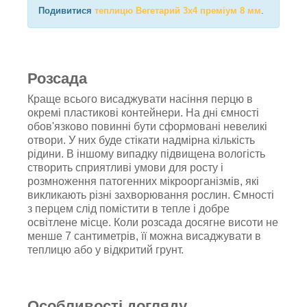
Подивитися
теплицю Вегетарий 3х4 преміум 8 мм
.
Розсада
Краще всього висаджувати насіння перцю в
окремі пластикові контейнери. На дні ємності
обов'язково повинні бути сформовані невеликі
отвори. У них буде стікати надмірна кількість
рідини. В іншому випадку підвищена вологість
створить сприятливі умови для росту і
розмноження патогенних мікроорганізмів, які
викликають різні захворювання рослин. Ємності
з перцем слід помістити в тепле і добре
освітлене місце. Коли розсада досягне висоти не
менше 7 сантиметрів, її можна висаджувати в
теплицю або у відкритий грунт.
Особливості догляду