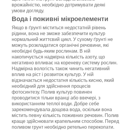
врожайністю, необхідно дотримувати деякі
умови догляду.
Вода і поживні мікроелементи
Якщо в ґрунті міститься недостатній рівень
рідини, вона не зможе забезпечити культур
нормальний життєвий цикл. У сухому ґрунті не
можуть розкладатися органічні речовини, які
необхідні будь-яким рослинам. В ній
накопичується надмірна кількість азоту, що
негативно впливає на кореневу систему рослин.
Надмірна вологість також чинить негативний
вплив на ріст і розвиток культур. У ній
відзначається недостатня кількість кисню, який
необхідний для здійснення процесів
фотосинтезу. Полив культур повинен
проводитися тільки вранці або ввечері, з
використанням теплої води. Добре себе
зарекомендувала дощова вода, оскільки вона
містить певну кількість поживних речовин. Полив
краще здійснювати крапельним способом. Перед
поливом грунт необхідно ретельно перекопати.