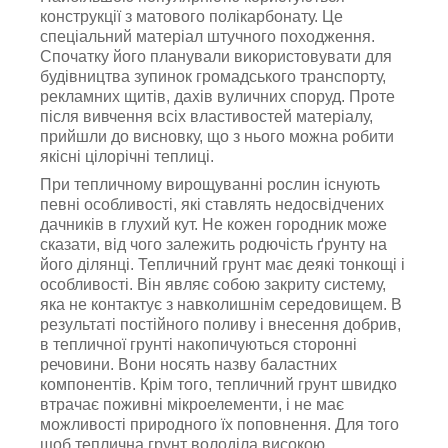
конструкції з матового полікарбонату. Це
спеціальний матеріал штучного походження.
Спочатку його планували використовувати для
будівництва зупинок громадського транспорту,
рекламних щитів, дахів вуличних споруд. Проте
після вивчення всіх властивостей матеріалу,
прийшли до висновку, що з нього можна робити
якісні цілорічні теплиці.
При тепличному вирощуванні рослин існують
певні особливості, які ставлять недосвідчених
дачників в глухий кут. Не кожен городник може
сказати, від чого залежить родючість ґрунту на
його ділянці. Тепличний грунт має деякі тонкощі і
особливості. Він являє собою закриту систему,
яка не контактує з навколишнім середовищем. В
результаті постійного поливу і внесення добрив,
в тепличної грунті накопичуються сторонні
речовини. Вони носять назву баластних
компонентів. Крім того, тепличний грунт швидко
втрачає поживні мікроелементи, і не має
можливості природного їх поповнення. Для того
щоб теплична грунт володіла високою