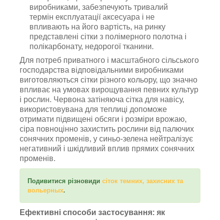
виробниками, забезпечують тривалий
термін експлуатації аксесуара і не
впливають на його вартість, на ринку
представлені сітки з полімерного полотна і
полікарбонату, недорогої тканини.
Для потреб приватного і масштабного сільського
господарства відповідальними виробниками
виготовляються сітки різного кольору, що значно
впливає на умовах вирощування певних культур
і рослин. Червона затіняюча сітка для навісу,
використовувана для теплиці допоможе
отримати підвищені обсяги і розміри врожаю,
сіра повноцінно захистить рослини від палючих
сонячних променів, у синьо-зелена нейтралізує
негативний і шкідливий вплив прямих сонячних
променів.
Подивитися різновиди
сіток
темних, захисних та
вольерных
.
Ефективні способи застосування: як