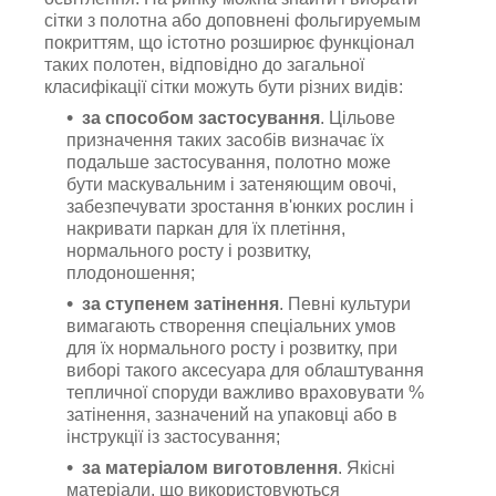
сітки з полотна або доповнені фольгируемым
покриттям, що істотно розширює функціонал
таких полотен, відповідно до загальної
класифікації сітки можуть бути різних видів:
за способом застосування
. Цільове
призначення таких засобів визначає їх
подальше застосування, полотно може
бути маскувальним і затеняющим овочі,
забезпечувати зростання в'юнких рослин і
накривати паркан для їх плетіння,
нормального росту і розвитку,
плодоношення;
за ступенем затінення
. Певні культури
вимагають створення спеціальних умов
для їх нормального росту і розвитку, при
виборі такого аксесуара для облаштування
тепличної споруди важливо враховувати %
затінення, зазначений на упаковці або в
інструкції із застосування;
за матеріалом виготовлення
. Якісні
матеріали, що використовуються