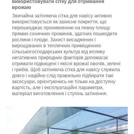
використовувати сітку для отримання
врожаю
Звичайна затіняюча сітка для навісу активно
використовується як захисне покриття, що
перешкоджає проникненню на певну площу
прямих сонячних променів, здатних пошкодити
рослини і плоди. Захист висаджених і
вирощуваних в тепличних приміщеннях
сільськогосподарських культур від впливу
негативних природних факторів допомагає
отримати підвищені і якісні врожаї овочів, зелені
і грибів. Щоб затіняюча сітка для навісу служила
довго і надійно слід правильно підбирати такі
аксесуари, орієнтуючись не тільки на доступну
вартість, але і експлуатаційні параметри,
матеріал виготовлення і ступінь затінення.