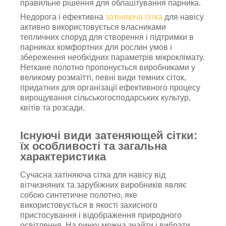
правильне рішення для облаштування парника.
Недорога і ефективна
затіняюча сітка
для навісу
активно використовується власниками
тепличних споруд для створення і підтримки в
парниках комфортних для рослин умов і
збереження необхідних параметрів мікроклімату.
Неткане полотно пропонується виробниками у
великому розмаїтті, певні види темних сіток,
придатних для організації ефективного процесу
вирощування сільськогосподарських культур,
квітів та розсади.
Існуючі види затеняющей сітки:
їх особливості та загальна
характеристика
Сучасна затіняюча сітка для навісу від
вітчизняних та зарубіжних виробників являє
собою синтетичне полотно, яке
використовується в якості захисного
пристосування і відображення природного
освітлення. На ринку можна знайти і вибрати