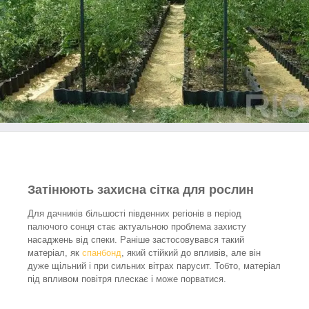
Затінюють захисна сітка для рослин
Для дачників більшості південних регіонів в період
палючого сонця стає актуальною проблема захисту
насаджень від спеки. Раніше застосовувався такий
матеріал, як
спанбонд
, який стійкий до впливів, але він
дуже щільний і при сильних вітрах парусит. Тобто, матеріал
під впливом повітря плескає і може порватися.