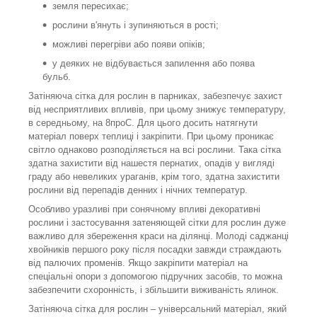
земля пересихає;
рослини в'януть і зупиняються в рості;
можливі перегріви або появи опіків;
у деяких не відбувається запилення або поява
бульб.
Затіняюча сітка для рослин в парниках, забезпечує захист
від несприятливих впливів, при цьому знижує температуру,
в середньому, на 8
про
С. Для цього досить натягнути
матеріал поверх теплиці і закріпити. При цьому проникає
світло однаково розподіляється на всі рослини. Така сітка
здатна захистити від нашестя пернатих, опадів у вигляді
граду або невеликих ураганів, крім того, здатна захистити
рослини від перепадів денних і нічних температур.
Особливо уразливі при сонячному впливі декоративні
рослини і застосування затеняющей сітки для рослин дуже
важливо для збереження краси на ділянці. Молоді саджанці
хвойників першого року після посадки завжди страждають
від палючих променів. Якщо закріпити матеріал на
спеціальні опори з допомогою підручних засобів, то можна
забезпечити схоронність, і збільшити виживаність ялинок.
Затіняюча сітка для рослин – універсальний матеріал, який