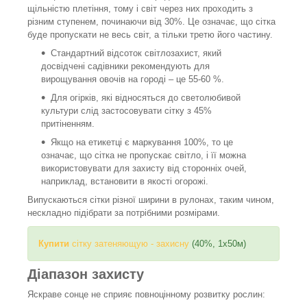
щільністю плетіння, тому і світ через них проходить з
різним ступенем, починаючи від 30%. Це означає, що сітка
буде пропускати не весь світ, а тільки третю його частину.
Стандартний відсоток світлозахист, який
досвідчені садівники рекомендують для
вирощування овочів на городі – це 55-60 %.
Для огірків, які відносяться до светолюбивой
культури слід застосовувати сітку з 45%
притіненням.
Якщо на етикетці є маркування 100%, то це
означає, що сітка не пропускає світло, і її можна
використовувати для захисту від сторонніх очей,
наприклад, встановити в якості огорожі.
Випускаються сітки різної ширини в рулонах, таким чином,
нескладно підібрати за потрібними розмірами.
Купити
сітку затеняющую - захисну
(40%, 1х50м)
Діапазон захисту
Яскраве сонце не сприяє повноцінному розвитку рослин: