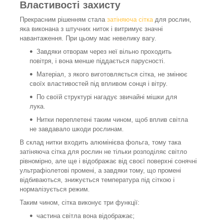
Властивості захисту
Прекрасним рішенням стала
затіняюча сітка
для рослин,
яка виконана з штучних ниток і витримує значні
навантаження. При цьому має невелику вагу.
Завдяки отворам через неї вільно проходить
повітря, і вона менше піддається парусності.
Матеріал, з якого виготовляється сітка, не змінює
своїх властивостей під впливом сонця і вітру.
По своїй структурі нагадує звичайні мішки для
лука.
Нитки переплетені таким чином, щоб вплив світла
не завдавало шкоди рослинам.
В склад нитки входить алюмінієва фольга, тому така
затіняюча сітка для рослин не тільки розподіляє світло
рівномірно, але ще і відображає від своєї поверхні сонячні
ультрафіолетові промені, а завдяки тому, що промені
відбиваються, знижується температура під сіткою і
нормалізується режим.
Таким чином, сітка виконує три функції:
частина світла вона відображає;