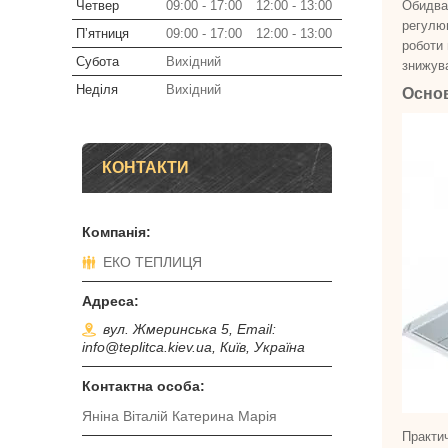
Четвер
09:00
17:00
12:00
13:00
Обидва
регулю
Пʼятниця
09:00
17:00
12:00
13:00
роботи 
Субота
Вихідний
знижува
Неділя
Вихідний
Основ
КОНТАКТИ
ЕКО ТЕПЛИЦЯ
вул. Жмеринська 5, Email:
info@teplitca.kiev.ua, Київ, Україна
Яніна Віталій Катерина Марія
Практич