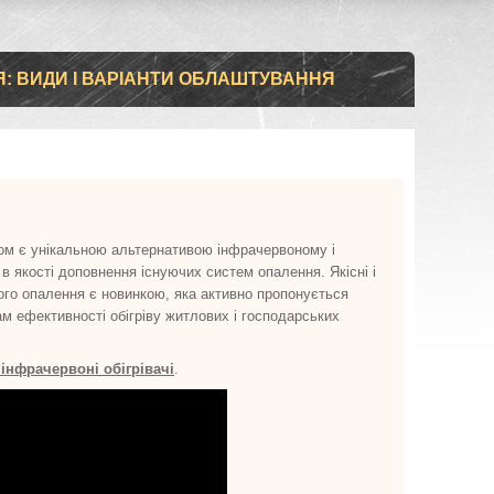
: ВИДИ І ВАРІАНТИ ОБЛАШТУВАННЯ
ом є унікальною альтернативою інфрачервоному і
 якості доповнення існуючих систем опалення. Якісні і
ого опалення є новинкою, яка активно пропонується
м ефективності обігріву житлових і господарських
інфрачервоні обігрівачі
.