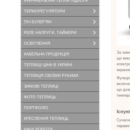
ІНФРАЧЕРВОНА ТЕПЛА ПІДЛОГА
ТЕРМОРЕГУЛЯТОРИ
ПІЧ БУЛЕР'ЯН
РЕЛЕ НАПРУГИ, ТАЙМЕРИ
ОСВІТЛЕННЯ
За зовн
КАБЕЛЬНА ПРОДУКЦІЯ
що вико
електро
ТЕПЛИЦІ ЦІНА В УКРАЇНІ
екрано
ТЕПЛИЦЯ СВОЇМИ РУКАМИ
Функціо
включен
ЗИМОВІ ТЕПЛИЦІ
що доз
темпер
ФОТО ТЕПЛИЦЬ
ПОРТФОЛІО
Існую
КРЕСЛЕННЯ ТЕПЛИЦЬ
Сучасни
парамет
НАШІ РОБОТИ