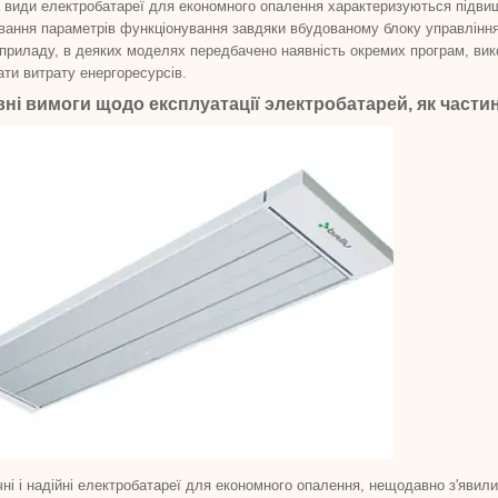
 види електробатареї для економного опалення характеризуються підви
вання параметрів функціонування завдяки вбудованому блоку управління
приладу, в деяких моделях передбачено наявність окремих програм, вик
ти витрату енергоресурсів.
ні вимоги щодо експлуатації электробатарей, як частин
ні і надійні електробатареї для економного опалення, нещодавно з'явил