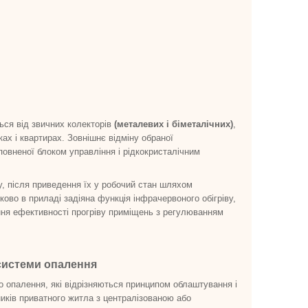
ься від звичних колекторів
(металевих і біметалічних)
,
х і квартирах. Зовнішнє відміну обраної
повненої блоком управління і рідкокристалічним
ру, після приведення їх у робочий стан шляхом
ково в приладі задіяна функція інфрачервоного обігріву,
ня ефективності прогріву приміщень з регулюванням
системи опалення
 опалення, які відрізняються принципом облаштування і
иків приватного житла з централізованою або