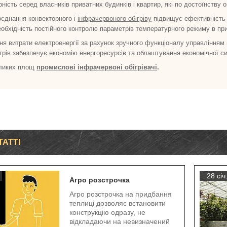
ність серед власників приватних будинків і квартир, які по достоїнству о
оєднання конвекторного і
інфрачервоного обігріву
підвищує ефективність
еобхідність постійного контролю параметрів температурного режиму в пр
ня витрати електроенергії за рахунок зручного функціоналу управління
рів забезпечує економію енергоресурсів та облаштування економічної си
ликих площ
промислові інфрачервоні обігрівачі
.
ТАТТІ
28 січ
Агро розстрочка
Агро розстрочка на придбання
теплиці дозволяє встановити
конструкцію одразу, не
відкладаючи на невизначений