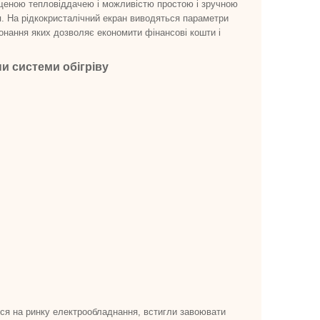
щеною тепловіддачею і можливістю простою і зручною
. На рідкокристалічний екран виводяться параметри
онання яких дозволяє економити фінансові кошти і
и системи обігріву
ися на ринку електрообладнання, встигли завоювати