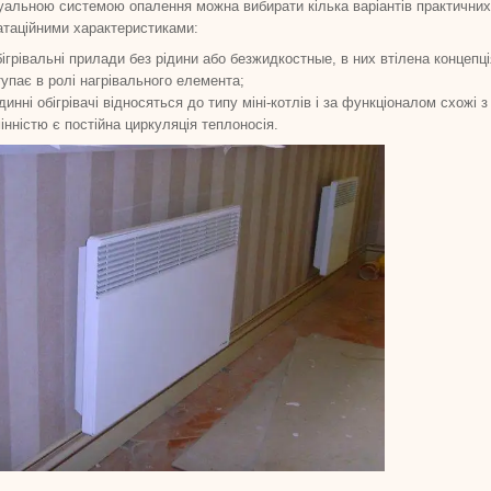
дуальною системою опалення можна вибирати кілька варіантів практичних
атаційними характеристиками:
бігрівальні прилади без рідини або безжидкостные, в них втілена концепц
упає в ролі нагрівального елемента;
ідинні обігрівачі відносяться до типу міні-котлів і за функціоналом схож
інністю є постійна циркуляція теплоносія.