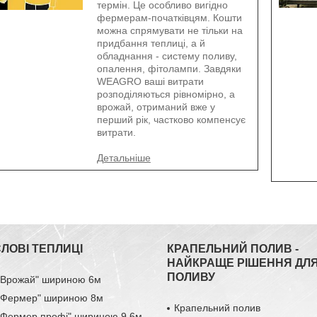
термін. Це особливо вигідно
фермерам-початківцям. Кошти
можна спрямувати не тільки на
придбання теплиці, а й
обладнання - систему поливу,
опалення, фітолампи. Завдяки
WEAGRO ваші витрати
розподіляються рівномірно, а
врожай, отриманий вже у
перший рік, частково компенсує
витрати.
ЛОВІ ТЕПЛИЦІ
КРАПЕЛЬНИЙ ПОЛИВ -
НАЙКРАЩЕ РІШЕННЯ ДЛ
ПОЛИВУ
 "Врожай" шириною 6м
 "Фермер" шириною 8м
Крапельний полив
 "Фермер профі" шириною 9,6м