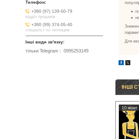
популяр
+380 (97) 139-50-79
п
відділ продажів
н
+380 (99) 374-05-40
Знижен
спеціаліст по теплицям
парамет
Для ве
тільки Telegram
0995253149
ІНШІ С
10 жовт.