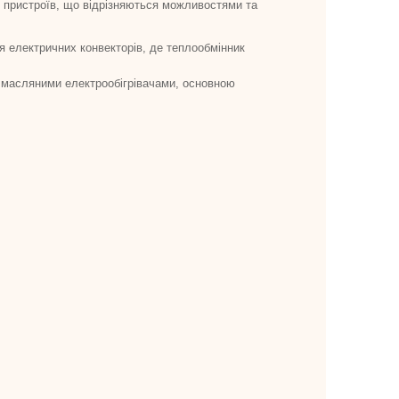
 пристроїв, що відрізняються можливостями та
ія електричних конвекторів, де теплообмінник
і з масляними електрообігрівачами, основною