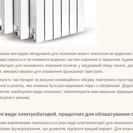
ішнім виглядом обладнання для опалення нового покоління не відрізняєт
ристовуються як елементи водяних систем опалення в приватних будинка
батареї для економного опалення полягає у вбудованій збоку панелі, до
м, використовувані для управління функціонал пристрою.
нують такі батареї за рахунок конвекційного обігріву повітряного просто
ня в розетку, яка повинна бути розташування поруч з обігрівачем. Додат
воляє комбінувати види опалення і забезпечувати максимальне підвищен
атурного режиму.
чі види электробатарей, придатних для облаштування 
ми виробниками пропонуються різні види електробатареї для економного
рами функціонування, що дозволяє підібрати кращий варіант. Для власн