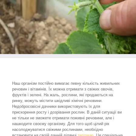
Наш організм постійно вимагає певну кількість живильних
речовин і вітамінів. Їх можна отримати з свіжих овочів,
фруктів і зелені. На жаль, рослини, які продаються на
ринку, можуть містити шкідливі хімічні речовини.
Недобросовісні дачники використовують їх для
прискорення росту і дозрівання рослин. В даній ситуації ви
не тільки не зможете отримати поживні речовини, але і
нашкодите своєму організму. Для того щоб цілий рік
насолоджуватися свіжими рослинами, необхідно
встановити на своїй дачній ділянці
теплицю
. Це спеціальна