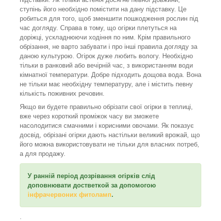
ступінь його необхідно помістити на дану підставку. Це
робиться для того, щоб зменшити пошкодження рослин під
час догляду. Справа в тому, що огірки плетуться на
доріжці, ускладнюючи ходіння по ним. Крім правильного
обрізання, не варто забувати і про інші правила догляду за
даною культурою. Огірок дуже любить вологу. Необхідно
тільки в ранковий або вечірній час, з використанням води
кімнатної температури. Добре підходить дощова вода. Вона
не тільки має необхідну температуру, але і містить певну
кількість поживних речовин.
Якщо ви будете правильно обрізати свої огірки в теплиці,
вже через короткий проміжок часу ви зможете
насолодитися смачними і корисними овочами. Як показує
досвід, обрізані огірки дають настільки великий врожай, що
його можна використовувати не тільки для власних потреб,
а для продажу.
У ранній період дозрівання огірків слід
доповнювати достветкой за допомогою
інфрачервоних фитоламп
.
.