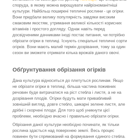
споруда, в якому можна вирощувати найрізноманітніші
культури. Найбільш поширені тепличні рослини - це огірки.
Вони придбали велику популярність завдяки високим
смаковим якостям, утримання великої кількості корисних
вітамінів і простого догляду. Однак навіть перед
досвідченими дачниками іноді постає питання, чи потрібно
обрізати огірки в теплиці. Існують спеціальні тепличні сорти
огірків. Вони мають малий термін дозрівання, тому за один
сезон ви зможете отримати кілька врожаїв даного овочі.
Обґрунтування обрізання огірків
Дана культура відноситься до плетуться рослинам. Якщо
не обрізати огірки в теплиці, більша частина поживних
речовин буде витрачатися на ріст стебла і листя, а не на
дозрівання плодів. Огірки будуть мати привабливий
зовнішній вигляд, довге стебло, шикарні зелене листя, але
дрібні і скорчені плоди. Для того щоб уникнути цієї
проблеми, необхідно вчасно і правильно обрізати огірки.
Обрізання даної культури необхідно починати, як тільки
рослина здасться над поверхнею землі. Весь процес
повинен бути спрямований на формування єдиного стебла.