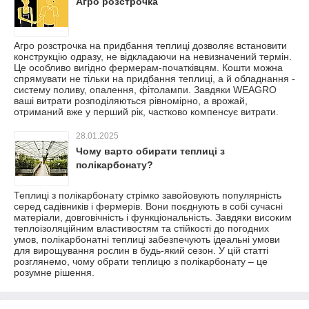
Агро розстрочка
Агро розстрочка на придбання теплиці дозволяє встановити
конструкцію одразу, не відкладаючи на невизначений термін.
Це особливо вигідно фермерам-початківцям. Кошти можна
спрямувати не тільки на придбання теплиці, а й обладнання -
систему поливу, опалення, фітолампи. Завдяки WEAGRO
ваші витрати розподіляються рівномірно, а врожай,
отриманий вже у перший рік, частково компенсує витрати.
28.01.2025
Чому варто обирати теплиці з
полікарбонату?
Теплиці з полікарбонату стрімко завойовують популярність
серед садівників і фермерів. Вони поєднують в собі сучасні
матеріали, довговічність і функціональність. Завдяки високим
теплоізоляційним властивостям та стійкості до погодних
умов, полікарбонатні теплиці забезпечують ідеальні умови
для вирощування рослин в будь-який сезон. У цій статті
розглянемо, чому обрати теплицю з полікарбонату – це
розумне рішення.