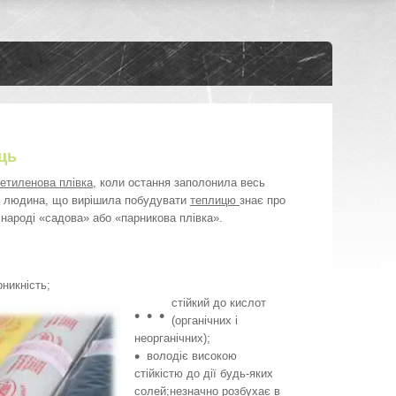
ць
іетиленова плівка
, коли остання заполонила весь
то людина, що вирішила побудувати
теплицю
знає про
 народі «садова» або «парникова плівка».
оникність;
стійкий до кислот
(органічних і
неорганічних);
володіє високою
стійкістю до дії будь-яких
солей;незначно розбухає в