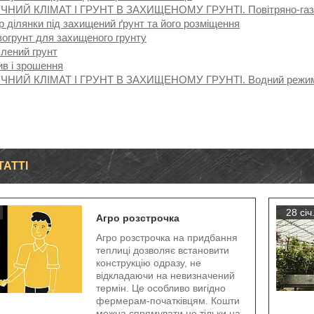
ЧНИЙ КЛІМАТ І ГРУНТ В ЗАХИЩЕНОМУ ГРУНТІ. Повітряно-газ
р ділянки під захищений ґрунт та його розміщення
огрунт для захищеного грунту
лений грунт
в і зрошення
ЧНИЙ КЛІМАТ І ГРУНТ В ЗАХИЩЕНОМУ ГРУНТІ. Водний режим і
ТАТТІ
28 січ
Агро розстрочка
Агро розстрочка на придбання
теплиці дозволяє встановити
конструкцію одразу, не
відкладаючи на невизначений
термін. Це особливо вигідно
фермерам-початківцям. Кошти
можна спрямувати не тільки на