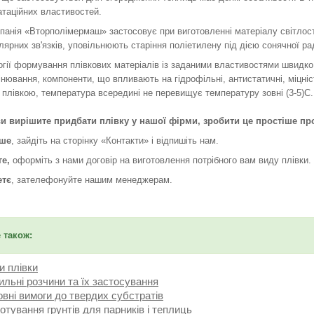
атаційних властивостей.
мпанія «Вторполімермаш» застосовує при виготовленні матеріалу світло
ярних зв'язків, уповільнюють старіння поліетилену під дією сонячної рад
огії формування плівкових матеріалів із заданими властивостями швидк
нювання, компоненти, що впливають на гідрофільні, антистатичні, міцніст
 плівкою, температура всередині не перевищує температуру зовні (3-5)С.
и вирішите придбати плівку у нашої фірми, зробити це простіше пр
рше
, зайдіть на сторінку «Контакти» і відпишіть нам.
ге,
оформіть з нами договір на виготовлення потрібного вам виду плівки.
етє
, зателефонуйте нашим менеджерам.
 також:
и плівки
льні розчини та їх застосування
вні вимоги до твердих субстратів
отування грунтів для парників і теплиць