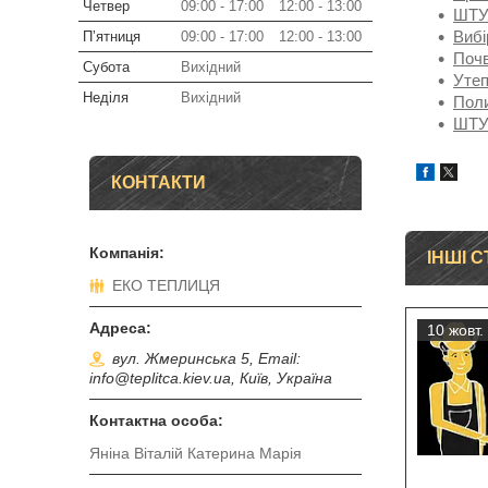
Четвер
09:00
17:00
12:00
13:00
ШТУ
Вибі
Пʼятниця
09:00
17:00
12:00
13:00
Почв
Субота
Вихідний
Утеп
Неділя
Вихідний
Поли
ШТУ
КОНТАКТИ
ІНШІ С
ЕКО ТЕПЛИЦЯ
10 жовт.
вул. Жмеринська 5, Email:
info@teplitca.kiev.ua, Київ, Україна
Яніна Віталій Катерина Марія