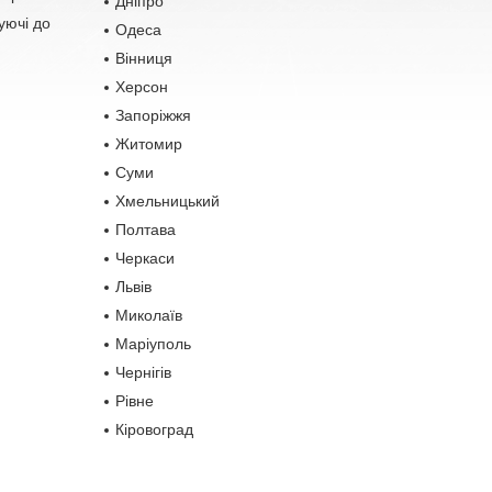
Дніпро
уючі до
Одеса
Вінниця
Херсон
Запоріжжя
Житомир
Суми
Хмельницький
Полтава
Черкаси
Львів
Миколаїв
Маріуполь
Чернігів
Рівне
Кіровоград