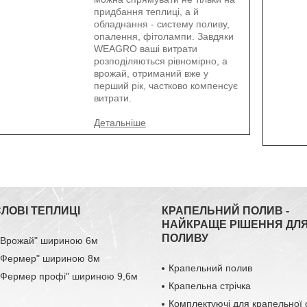
придбання теплиці, а й
обладнання - систему поливу,
опалення, фітолампи. Завдяки
WEAGRO ваші витрати
розподіляються рівномірно, а
врожай, отриманий вже у
перший рік, частково компенсує
витрати.
ЛОВІ ТЕПЛИЦІ
КРАПЕЛЬНИЙ ПОЛИВ -
НАЙКРАЩЕ РІШЕННЯ ДЛ
ПОЛИВУ
 "Врожай" шириною 6м
 "Фермер" шириною 8м
Крапельний полив
 "Фермер профі" шириною 9,6м
Крапельна стрічка
Комплектуючі для крапельної 