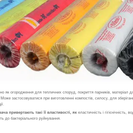
но як огородження для тепличних споруд, покриття парників, матеріал 
 Може застосовуватися при виготовленні компостів, силосу, для зберіганн
ії.
ача привертають такі її властивості, як
еластичність і гігієнічність, в
ість до бактеріального руйнування.