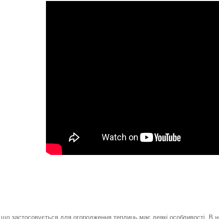
 що застосовується для огородження теплиць має деякі особливості. В не