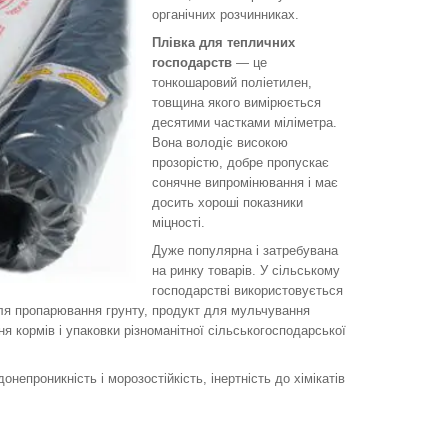
органічних розчинниках.
Плівка для тепличних
господарств
— це
тонкошаровий поліетилен,
товщина якого вимірюється
десятими частками міліметра.
Вона володіє високою
прозорістю, добре пропускає
сонячне випромінювання і має
досить хороші показники
міцності.
Дуже популярна і затребувана
на ринку товарів. У сільському
господарстві використовується
для пропарювання грунту, продукт для мульчування
я кормів і упаковки різноманітної сільськогосподарської
одонепроникність і морозостійкість, інертність до хімікатів