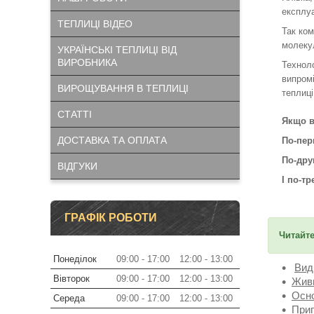
експлу
ТЕПЛИЦІ ВІДЕО
Так ко
молекул
УКРАЇНСЬКІ ТЕПЛИЦІ ВІД
ВИРОБНИКА
Технол
випромі
ВИРОЩУВАННЯ В ТЕПЛИЦІ
теплиці
СТАТТІ
Якщо в
ДОСТАВКА ТА ОПЛАТА
По-пе
По-дру
ВІДГУКИ
І по-тр
ГРАФІК РОБОТИ
Читайте
Понеділок
09:00
17:00
12:00
13:00
Вид
Вівторок
09:00
17:00
12:00
13:00
Живи
Осно
Середа
09:00
17:00
12:00
13:00
Приг