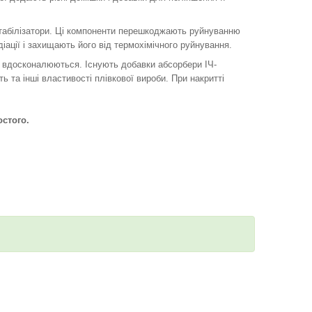
стабілізатори. Ці компоненти перешкоджають руйнуванню
іації і захищають його від термохімічного руйнування.
о вдосконалюються. Існують добавки абсорбери ІЧ-
ь та інші властивості плівкової вироби. При накритті
остого.