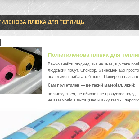
ТИЛЕНОВА ПЛІВКА ДЛЯ ТЕПЛИЦЬ
Поліетиленова плівка для тепли
Важко знайти людину, яка не знає, що таке
пол
людський побут. Спонсор, бізнесмен або прос
поліетилені набагато більше. Поширена назва в
Сам поліетилен — це такий матеріал, який:
не змочується, не вбирає і не пропускає воду;
не взаємодіє з лугом;має низьку газо - і паропр